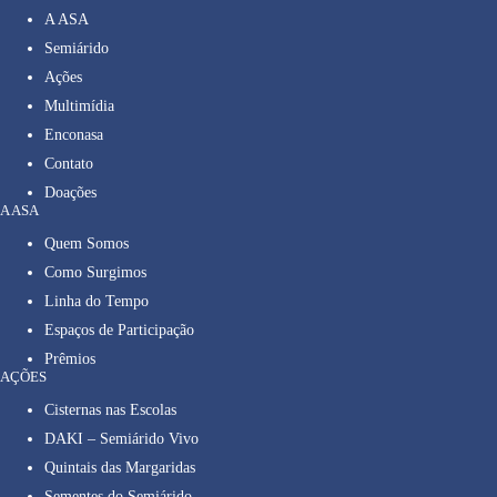
A ASA
Semiárido
Ações
Multimídia
Enconasa
Contato
Doações
A ASA
Quem Somos
Como Surgimos
Linha do Tempo
Espaços de Participação
Prêmios
AÇÕES
Cisternas nas Escolas
DAKI – Semiárido Vivo
Quintais das Margaridas
Sementes do Semiárido