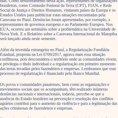
dias. Como desdobramento dessa ação, representantes de organizações
brasileiras, como Comissão Pastoral da Terra (CPT), FIAN, e Rede
Social de Justiça e Direitos Humanos, visitaram países da Europa e os
Estados Unidos para publicizar estas situações encontradas pela
Caravana no Piauí. Denúncias foram apresentadas, por exemplo, a
representantes de governos europeus e ao Parlamento Europeu. Nos
EUA, ocorreu um seminário sobre a problemática na Universidade de
Nova York. E o Relatório sobre a Caravana Internacional do Matopiba
será lançado ainda neste semestre.
Além da investida estrangeira no Piauí, a Regularização Fundiária
Estadual, proposta na Lei 6709/2017, agrava mais essa situação
conflituosa, pois desconsidera o território onde as comunidades vivem,
e privilegia o título individual e a regularização em primeiro momento
das terras invadias pelos fazendeiros e empresas. Lembramos que esse
processo de regularização é financiado pelo Banco Mundial.
Os povos e comunidades piauienses, bem como as organizações e
movimentos sociais que os acompanham, têm realizado inúmeras
denúncias nacionais e internacionais, todavia, percebe-se que a
ausência do Estado brasileiro na prevenção e resolução dos conflitos
agrários contribui para o aumento da violência e para a legitimação das
ações criminosas de fazendeiros e empresas.