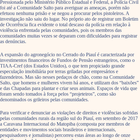
Pressionada pelo Ministério Público Estadual e Federal, a Polícia Civil
foi até a Comunidade Salto para averiguar as ameaças, porém não
efetuou nenhuma prisão e se negou a procurar pelos pistoleiros. A
investigação não saiu do lugar. No próprio ato de registrar um Boletim
de Ocorrência fica evidente o total descaso da polícia em relação à
violência enfrentada pelas comunidades, pois os membros das
comunidades muitas vezes se deparam com dificuldades para registrar
as denúncias.
A expansão do agronegócio no Cerrado do Piauí é caracterizada por
investimentos financeiros de Fundos de Pensão estrangeiros, como o
TIAA-Cref (dos Estados Unidos), o que tem propiciado grande
especulação imobiliária por terras griladas por empresários e
fazendeiros. Mas são nesses pedaços de chão, como na Comunidade
Salto, que homens e mulheres vivem há anos, e utilizam dos “baixões”
e das Chapadas para plantar e criar seus animais. Espaços de vida que
foram sendo tomados à força pelos “projeteiros”, como são
denominados os grileiros pelas comunidades.
Para verificar e denunciar as violações de direitos e violências sofridas
pelas comunidades rurais da região sul do Piauí, em setembro de 2017
a Caravana Internacional do Matopiba (composta por membros de
entidades e movimentos sociais brasileiros e internacionais,
pesquisadores e jornalistas) percorreu estas áreas ao longo de onze