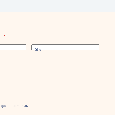
com
*
Site
 que eu comentar.