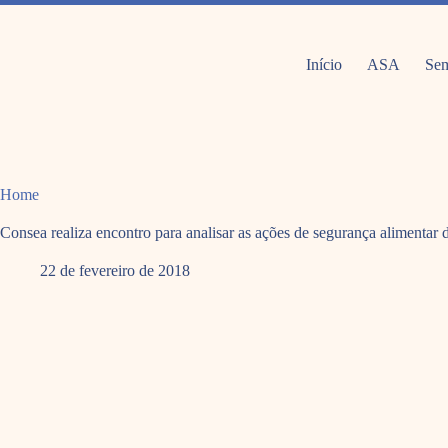
Pular
para
o
conteúdo
Início
ASA
Sem
Home
Consea realiza encontro para analisar as ações de segurança alimentar di
22 de fevereiro de 2018