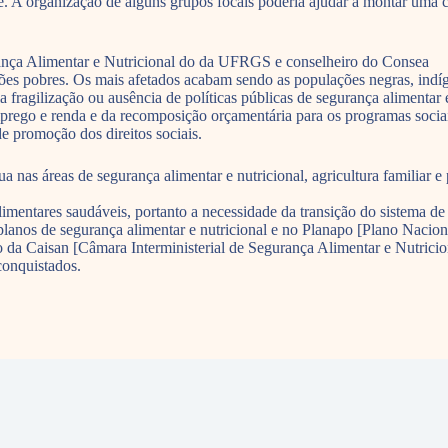
. A organização de alguns grupos focais poderia ajudar a montar uma 
ança Alimentar e Nutricional do da UFRGS e conselheiro do Consea
ações pobres. Os mais afetados acabam sendo as populações negras, in
 fragilização ou ausência de políticas públicas de segurança alimentar 
emprego e renda e da recomposição orçamentária para os programas soc
e promoção dos direitos sociais.
 nas áreas de segurança alimentar e nutricional, agricultura familiar e 
 alimentares saudáveis, portanto a necessidade da transição do sistema
 planos de segurança alimentar e nutricional e no Planapo [Plano Nacio
o da Caisan [Câmara Interministerial de Segurança Alimentar e Nutricio
conquistados.