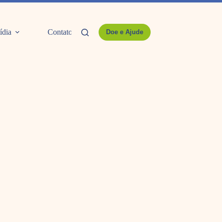
ídia
Contato
Doe e Ajude