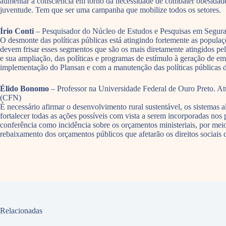
aumentar a consciência em torno da necessidade de combater obesidade
juventude. Tem que ser uma campanha que mobilize todos os setores.
Írio Conti
– Pesquisador do Núcleo de Estudos e Pesquisas em Segur
O desmonte das políticas públicas está atingindo fortemente as popul
devem frisar esses segmentos que são os mais diretamente atingidos pela
e sua ampliação, das políticas e programas de estímulo à geração de 
implementação do Plansan e com a manutenção das políticas públicas d
Élido Bonomo
– Professor na Universidade Federal de Ouro Preto. Atua
(CFN)
É necessário afirmar o desenvolvimento rural sustentável, os sistemas
fortalecer todas as ações possíveis com vista a serem incorporadas nos
conferência como incidência sobre os orçamentos ministeriais, por mei
rebaixamento dos orçamentos públicos que afetarão os direitos sociais 
Relacionadas