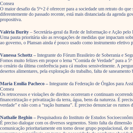
Consea
O maior desafio da 5ª+2 é oferecer para a sociedade um retrato do que 
diferentemente do passado recente, está mais distanciada da agenda 
propositiva.
Valéria Burity
– Secretária-geral da Rede de Informação e Ação pelo D
Uma pauta prioritária são as revogações de medidas que impactam sobre
ao governo, o Plansan ainda é pouco usado como instrumento efetivo para
Vanessa Schottz –
Integrante do Fórum Brasileiro de Soberania e Se
Fomos muito felizes em propor o lema “Comida de Verdade” para a 5ª C
o cenário da última conferência para cá mudou sensivelmente. A perg
desertos alimentares, pela exploração do trabalho, falta de saneamento
Maria Emília Pacheco –
Integrante da Federação de Órgãos para Ass
Consea
Os retrocessos e violações de direitos ocorreram e continuam ocorrend
financeirização e privatização da terra, água, bens da natureza. É pre
verdade” e não com a “ração humana”. É preciso denunciar os rumos da 
Nathalie Beghin –
Pesquisadora do Instituto de Estudos Socioeconômi
É preciso dialogar com os diversos segmentos. Sinto falta da dimensão 
comunicação prioritariamente em torno desse grupo populacional, de m