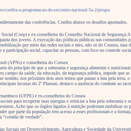
iro/confira-a-programacao-do-encontro-nacional-5a-2/progra
indiretamente das conferências. Confira abaixo os desafios apontados.
 Social (Coep) e ex-conselheira do Conselho Nacional de Segurança Al
pauta dos jovens. A execução das políticas públicas nas comunidades pre
 mobilização por meio das redes sociais e sites, não só do Consea, mas
r a participação social, capacitar as pessoas, com foco no controle socia
rasil (APNs) e conselheira do Consea
arta do princípio de que a soberania e segurança alimentar e nutriciona
o no campo da saúde, da educação, da segurança pública, impede que as 
 sentido, nos próximos dois anos temos que pautar a luta pela terra, o 
principais lacunas do 2º Plansan, destaco a ausência do combate ao racis
Pernambuco (UFPE) e ex-conselheira do Consea
sociais para recuperar suas energias e reiniciar a luta pela soberania e
resistem. Acho que os órgãos ligados à nutrição poderiam mobilizar os p
nder que parte da população tem acesso a esses profissionais e a formaç
 a “comida de verdade”.
as Sociais em Desenvolvimento, Agricultura e Sociedade da Universid