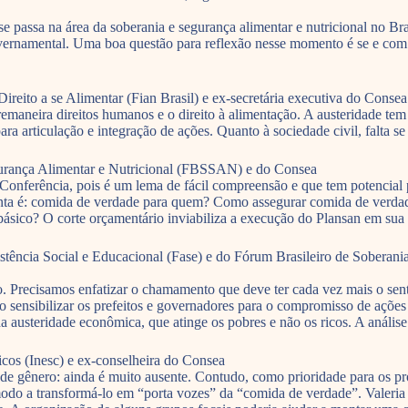
se passa na área da soberania e segurança alimentar e nutricional no Br
governamental. Uma boa questão para reflexão nesse momento é se e co
ireito a se Alimentar (Fian Brasil) e ex-secretária executiva do Consea
maneira direitos humanos e o direito à alimentação. A austeridade tem
 articulação e integração de ações. Quanto à sociedade civil, falta se 
gurança Alimentar e Nutricional (FBSSAN) e do Consea
onferência, pois é um lema de fácil compreensão e que tem potencial p
unta é: comida de verdade para quem? Como assegurar comida de verdad
 básico? O corte orçamentário inviabiliza a execução do Plansan em sua 
istência Social e Educacional (Fase) e do Fórum Brasileiro de Soberan
o. Precisamos enfatizar o chamamento que deve ter cada vez mais o sent
ciso sensibilizar os prefeitos e governadores para o compromisso de aç
austeridade econômica, que atinge os pobres e não os ricos. A análise
cos (Inesc) e ex-conselheira do Consea
de gênero: ainda é muito ausente. Contudo, como prioridade para os pró
odo a transformá-lo em “porta vozes” da “comida de verdade”. Valeria