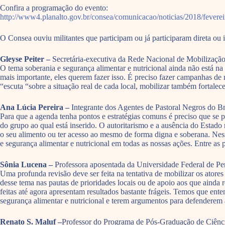
Confira a programação do evento:
http://www4.planalto.gov.br/consea/comunicacao/noticias/2018/fevere
O Consea ouviu militantes que participam ou já participaram direta ou 
Gleyse Peiter –
Secretária-executiva da Rede Nacional de Mobilização
O tema soberania e segurança alimentar e nutricional ainda não está na 
mais importante, eles querem fazer isso. É preciso fazer campanhas de
“escuta “sobre a situação real de cada local, mobilizar também fortalece
Ana Lúcia Pereira –
Integrante dos Agentes de Pastoral Negros do B
Para que a agenda tenha pontos e estratégias comuns é preciso que se p
do grupo ao qual está inserido. O autoritarismo e a ausência do Estad
o seu alimento ou ter acesso ao mesmo de forma digna e soberana. Nesse
e segurança alimentar e nutricional em todas as nossas ações. Entre as 
Sônia Lucena –
Professora aposentada da Universidade Federal de 
Uma profunda revisão deve ser feita na tentativa de mobilizar os atores 
desse tema nas pautas de prioridades locais ou de apoio aos que ainda 
feitas até agora apresentam resultados bastante frágeis. Temos que ente
segurança alimentar e nutricional e terem argumentos para defenderem
Renato S. Maluf –
Professor do Programa de Pós-Graduação de Ciênci