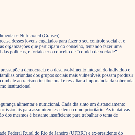
imentar e Nutricional (Consea)
cisa desses jovens engajados para fazer o seu controle social e, o
 das organizações que participam do conselho, tentando fazer uma
l das políticas, e fortalecer o conceito de “comida de verdade”.
l pressupõe a democracia e o desenvolvimento integral do indivíduo e
famílias oriundas dos grupos sociais mais vulneráveis possam produzir
combate ao racismo institucional e ressaltar a importância da soberania
mo institucional.
 segurança alimentar e nutricional. Cada dia sinto um distanciamento
rofissionais para assumirem esse tema como prioritário. As tentativas
ão dos mesmos é bastante insuficiente para trabalhar o tema de
ade Federal Rural do Rio de Janeiro (UFRRJ) e ex-presidente do