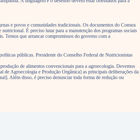
campanha. A linguagem e o desenho devem estar orientados para a
dígenas e povos e comunidades tradicionais. Os documentos do Consea
e nutricional. É preciso lutar para a manutenção dos programas sociais
iais. Temos que arrancar compromissos do governo com a
políticas públicas. Presidente do Conselho Federal de Nutricionistas
 de produção de alimentos convencionais para a agroecologia. Devemos
nal de Agroecologia e Produção Orgânica] as principais deliberações da
nal]. Além disso, é preciso denunciar toda forma de redução ou