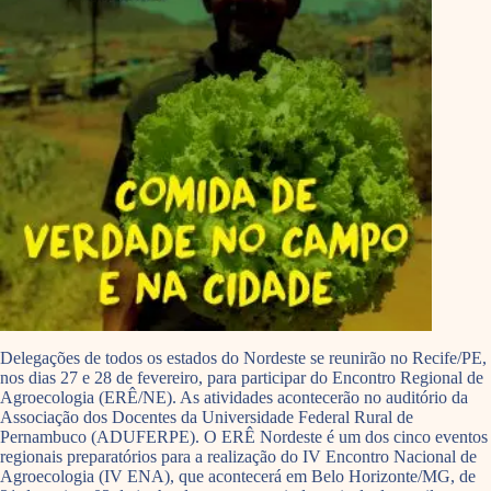
Delegações de todos os estados do Nordeste se reunirão no Recife/PE,
nos dias 27 e 28 de fevereiro, para participar do Encontro Regional de
Agroecologia (ERÊ/NE). As atividades acontecerão no auditório da
Associação dos Docentes da Universidade Federal Rural de
Pernambuco (ADUFERPE). O ERÊ Nordeste é um dos cinco eventos
regionais preparatórios para a realização do IV Encontro Nacional de
Agroecologia (IV ENA), que acontecerá em Belo Horizonte/MG, de