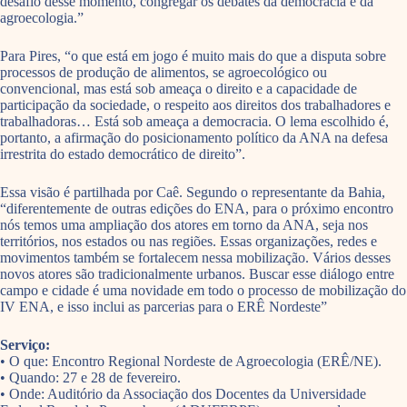
desafio desse momento, congregar os debates da democracia e da
agroecologia.”
Para Pires, “o que está em jogo é muito mais do que a disputa sobre
processos de produção de alimentos, se agroecológico ou
convencional, mas está sob ameaça o direito e a capacidade de
participação da sociedade, o respeito aos direitos dos trabalhadores e
trabalhadoras… Está sob ameaça a democracia. O lema escolhido é,
portanto, a afirmação do posicionamento político da ANA na defesa
irrestrita do estado democrático de direito”.
Essa visão é partilhada por Caê. Segundo o representante da Bahia,
“diferentemente de outras edições do ENA, para o próximo encontro
nós temos uma ampliação dos atores em torno da ANA, seja nos
territórios, nos estados ou nas regiões. Essas organizações, redes e
movimentos também se fortalecem nessa mobilização. Vários desses
novos atores são tradicionalmente urbanos. Buscar esse diálogo entre
campo e cidade é uma novidade em todo o processo de mobilização do
IV ENA, e isso inclui as parcerias para o ERÊ Nordeste”
Serviço:
• O que: Encontro Regional Nordeste de Agroecologia (ERÊ/NE).
• Quando: 27 e 28 de fevereiro.
• Onde: Auditório da Associação dos Docentes da Universidade