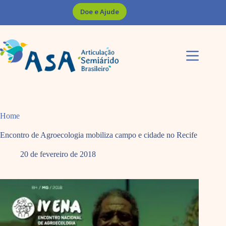
Pular
Doe e Ajude
para
o
conteúdo
Home
Encontro de Agroecologia mobiliza campo e cidade no Recife
20 de fevereiro de 2018