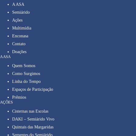
A ASA
Semiárido
Ações
Multimídia
Enconasa
Contato
Doações
A ASA
Quem Somos
Como Surgimos
Linha do Tempo
Espaços de Participação
Prêmios
AÇÕES
Cisternas nas Escolas
DAKI – Semiárido Vivo
Quintais das Margaridas
Sementes do Semiárido