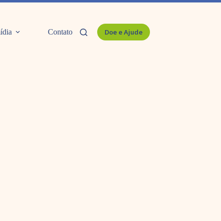
ídia
Contato
Doe e Ajude