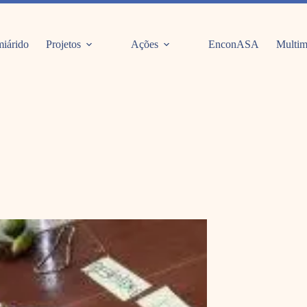
iárido
Projetos
Ações
EnconASA
Multim