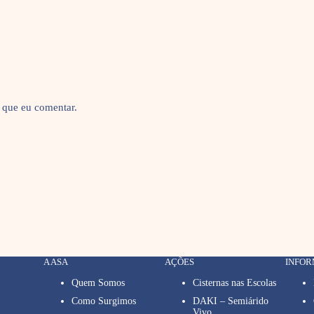
 que eu comentar.
A ASA
AÇÕES
INFO
Quem Somos
Cisternas nas Escolas
Como Surgimos
DAKI – Semiárido
Vivo