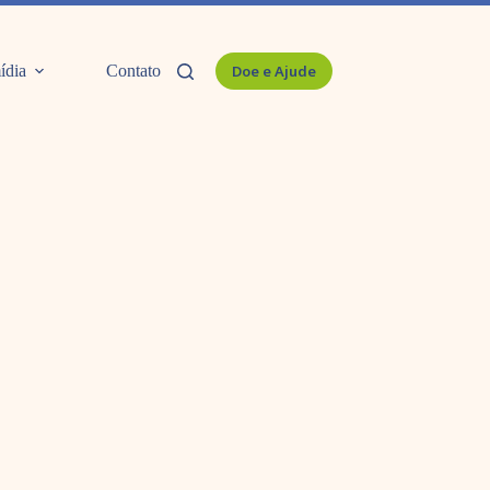
ídia
Contato
Doe e Ajude