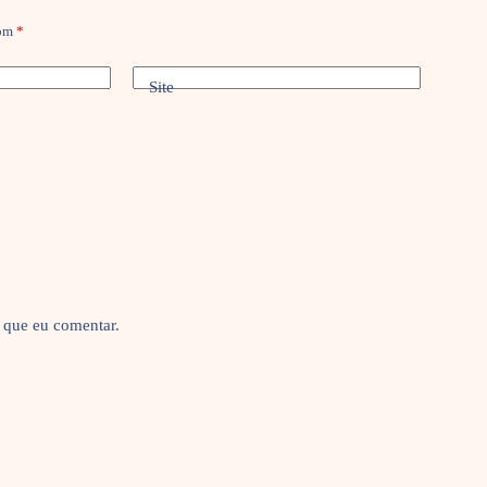
com
*
Site
 que eu comentar.