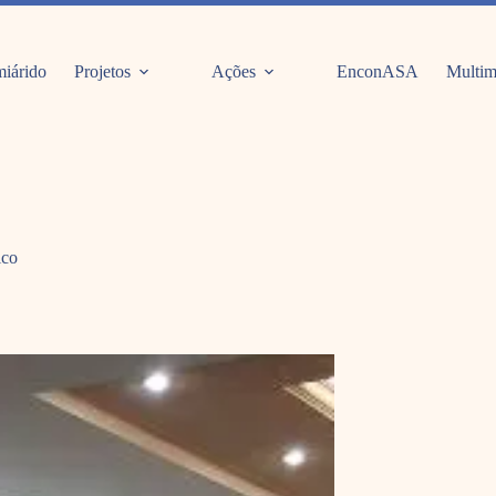
iárido
Projetos
Ações
EnconASA
Multim
ico