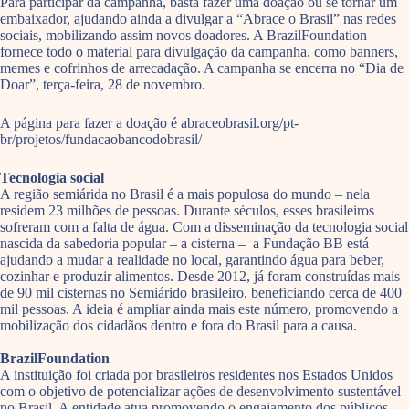
Para participar da campanha, basta fazer uma doação ou se tornar um
embaixador, ajudando ainda a divulgar a “Abrace o Brasil” nas redes
sociais, mobilizando assim novos doadores. A BrazilFoundation
fornece todo o material para divulgação da campanha, como banners,
memes e cofrinhos de arrecadação. A campanha se encerra no “Dia de
Doar”, terça-feira, 28 de novembro.
A página para fazer a doação é abraceobrasil.org/pt-
br/projetos/fundacaobancodobrasil/
Tecnologia social
A região semiárida no Brasil é a mais populosa do mundo – nela
residem 23 milhões de pessoas. Durante séculos, esses brasileiros
sofreram com a falta de água. Com a disseminação da tecnologia social
nascida da sabedoria popular – a cisterna – a Fundação BB está
ajudando a mudar a realidade no local, garantindo água para beber,
cozinhar e produzir alimentos. Desde 2012, já foram construídas mais
de 90 mil cisternas no Semiárido brasileiro, beneficiando cerca de 400
mil pessoas. A ideia é ampliar ainda mais este número, promovendo a
mobilização dos cidadãos dentro e fora do Brasil para a causa.
BrazilFoundation
A instituição foi criada por brasileiros residentes nos Estados Unidos
com o objetivo de potencializar ações de desenvolvimento sustentável
no Brasil. A entidade atua promovendo o engajamento dos públicos