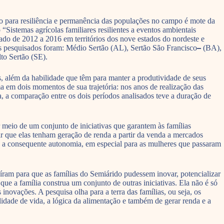
ão para resiliência e permanência das populações no campo é mote da
Sistemas agrícolas familiares resilientes a eventos ambientais
cado de 2012 a 2016 em territórios dos nove estados do nordeste e
ios pesquisados foram: Médio Sertão (AL), Sertão São Francisco
–
(BA),
to Sertão (SE).
s, além da habilidade que têm para manter a produtividade de seus
ma em dois momentos de sua trajetória: nos anos de realização das
, a comparação entre os dois períodos analisados teve a duração de
 meio de um conjunto de iniciativas que garantem às famílias
ir que elas tenham geração de renda a partir da venda a mercados
a consequente autonomia, em especial para as mulheres que passaram
am para que as famílias do Semiárido pudessem inovar, potencializar
ue a família construa um conjunto de outras iniciativas. Ela não é só
inovações. A pesquisa olha para a terra das famílias, ou seja, os
idade de vida, a lógica da alimentação e também de gerar renda e a