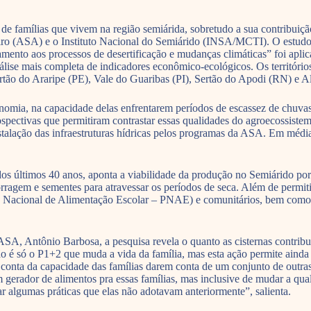
 de famílias que vivem na região semiárida, sobretudo a sua contribuiç
leiro (ASA) e o Instituto Nacional do Semiárido (INSA/MCTI). O estudo “
tamento aos processos de desertificação e mudanças climáticas” foi apli
nálise mais completa de indicadores econômico-ecológicos. Os territór
tão do Araripe (PE), Vale do Guaribas (PI), Sertão do Apodi (RN) e Al
tonomia, na capacidade delas enfrentarem períodos de escassez de chuva
rospectivas que permitiram contrastar essas qualidades do agroecossiste
stalação das infraestruturas hídricas pelos programas da ASA. Em média
dos últimos 40 anos, aponta a viabilidade da produção no Semiárido por
forragem e sementes para atravessar os períodos de seca. Além de permit
a Nacional de Alimentação Escolar – PNAE) e comunitários, bem como 
 Antônio Barbosa, a pesquisa revela o quanto as cisternas contribuír
o é só o P1+2 que muda a vida da família, mas esta ação permite ainda q
á conta da capacidade das famílias darem conta de um conjunto de outras 
erador de alimentos pra essas famílias, mas inclusive de mudar a qual
ar algumas práticas que elas não adotavam anteriormente”, salienta.