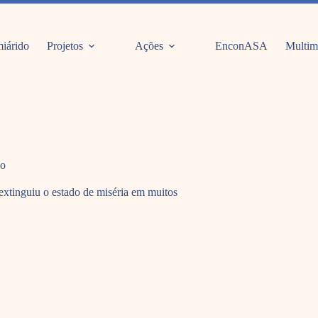
iárido
Projetos
Ações
EnconASA
Multim
do
 extinguiu o estado de miséria em muitos