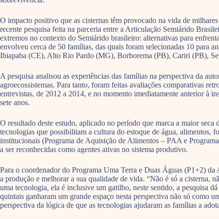
O impacto positivo que as cisternas têm provocado na vida de milhares
recente pesquisa feita na parceria entre a Articulação Semiárido Brasi
extremos no contexto do Semiárido brasileiro: alternativas para enfren
envolveu cerca de 50 famílias, das quais foram selecionadas 10 para a
Ibiapaba (CE), Alto Rio Pardo (MG), Borborema (PB), Cariri (PB), Ser
A pesquisa analisou as experiências das famílias na perspectiva da au
agroecossistemas. Para tanto, foram feitas avaliações comparativas ret
entrevistas, de 2012 a 2014, e no momento imediatamente anterior à in
sete anos.
O resultado deste estudo, aplicado no período que marca a maior seca 
tecnologias que possibilitam a cultura do estoque de água, alimentos, 
institucionais (Programa de Aquisição de Alimentos – PAA e Program
a ser reconhecidas como agentes ativas no sistema produtivo.
Para o coordenador do Programa Uma Terra e Duas Águas (P1+2) da ASA,
a produção e melhorar a sua qualidade de vida. “Não é só a cisterna, nã
uma tecnologia, ela é inclusive um gatilho, neste sentido, a pesquisa d
quintais ganharam um grande espaço nesta perspectiva não só como um g
perspectiva da lógica de que as tecnologias ajudaram as famílias a adot