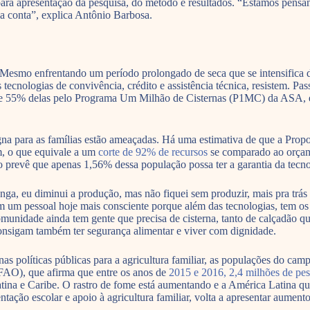
 para apresentação da pesquisa, do método e resultados. “Estamos pensan
ia conta”, explica Antônio Barbosa.
o. Mesmo enfrentando um período prolongado de seca que se intensific
tecnologias de convivência, crédito e assistência técnica, resistem. P
a de 55% delas pelo Programa Um Milhão de Cisternas (P1MC) da ASA, e
gna para as famílias estão ameaçadas. Há uma estimativa de que a Pro
m, o que equivale a um
corte de 92% de recursos
se comparado ao orçame
 prevê que apenas 1,56% dessa população possa ter a garantia da tecn
ga, eu diminui a produção, mas não fiquei sem produzir, mais pra trás
 um pessoal hoje mais consciente porque além das tecnologias, tem os 
nidade ainda tem gente que precisa de cisterna, tanto de calçadão quan
consigam também ter segurança alimentar e viver com dignidade.
as políticas públicas para a agricultura familiar, as populações do cam
FAO), que afirma que entre os anos de
2015 e 2016, 2,4 milhões de pes
tina e Caribe. O rastro de fome está aumentando e a América Latina q
entação escolar e apoio à agricultura familiar, volta a apresentar aumen