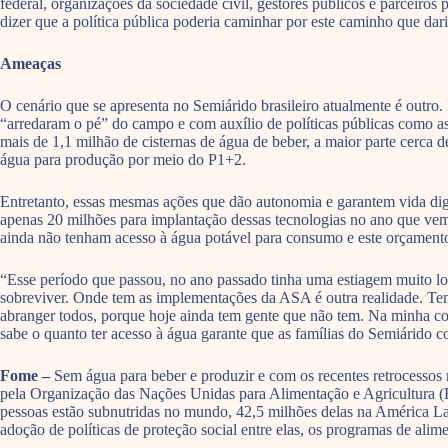
federal, organizações da sociedade civil, gestores públicos e parceiros
dizer que a política pública poderia caminhar por este caminho que dar
Ameaças
O cenário que se apresenta no Semiárido brasileiro atualmente é outr
“arredaram o pé” do campo e com auxílio de políticas públicas como as 
mais de 1,1 milhão de cisternas de água de beber, a maior parte cerc
água para produção por meio do P1+2.
Entretanto, essas mesmas ações que dão autonomia e garantem vida di
apenas 20 milhões para implantação dessas tecnologias no ano que ve
ainda não tenham acesso à água potável para consumo e este orçamento
“Esse período que passou, no ano passado tinha uma estiagem muito lon
sobreviver. Onde tem as implementações da ASA é outra realidade. Tem
abranger todos, porque hoje ainda tem gente que não tem. Na minha comu
sabe o quanto ter acesso à água garante que as famílias do Semiárido 
Fome –
Sem água para beber e produzir e com os recentes retrocessos n
pela Organização das Nações Unidas para Alimentação e Agricultura (
pessoas estão subnutridas no mundo, 42,5 milhões delas na América La
adoção de políticas de proteção social entre elas, os programas de alim