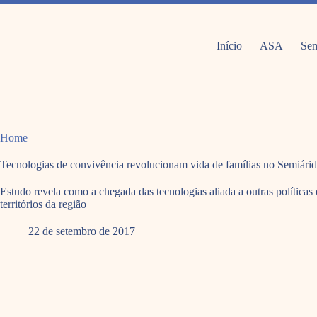
Pular
para
o
conteúdo
Início
ASA
Sem
Home
Tecnologias de convivência revolucionam vida de famílias no Semiári
Estudo revela como a chegada das tecnologias aliada a outras políticas
territórios da região
22 de setembro de 2017