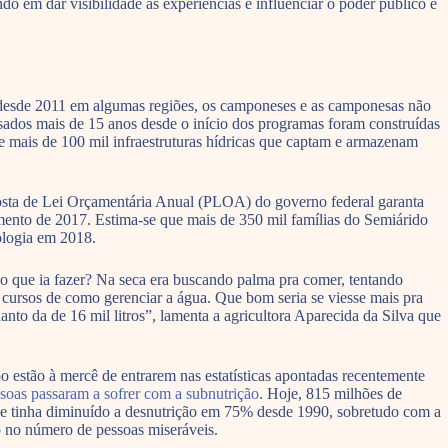
do em dar visibilidade às experiências e influenciar o poder público e
a desde 2011 em algumas regiões, os camponeses e as camponesas não
assados mais de 15 anos desde o início dos programas foram construídas
 mais de 100 mil infraestruturas hídricas que captam e armazenam
posta de Lei Orçamentária Anual (PLOA) do governo federal garanta
nto de 2017. Estima-se que mais de 350 mil famílias do Semiárido
ologia em 2018.
 o que ia fazer? Na seca era buscando palma pra comer, tentando
cursos de como gerenciar a água. Que bom seria se viesse mais pra
to da de 16 mil litros”, lamenta a agricultora Aparecida da Silva que
po estão à mercê de entrarem nas estatísticas apontadas recentemente
soas passaram a sofrer com a subnutrição
. Hoje, 815 milhões de
ue tinha diminuído a desnutrição em 75% desde 1990, sobretudo com a
to no número de pessoas miseráveis.