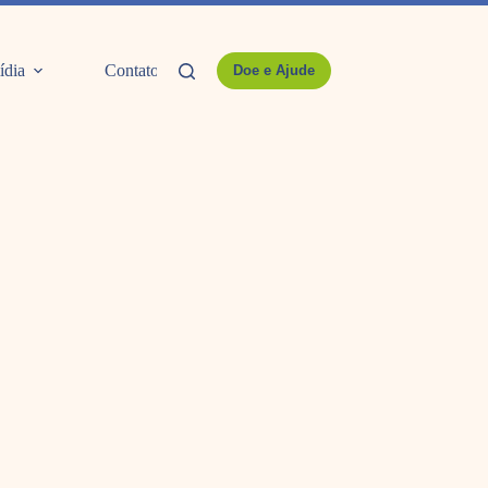
ídia
Contato
Doe e Ajude