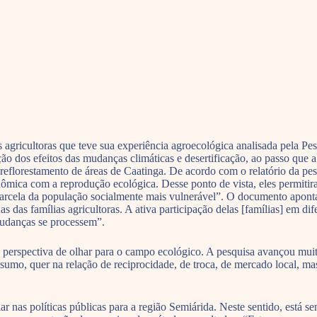
agricultoras que teve sua experiência agroecológica analisada pela Pes
ão dos efeitos das mudanças climáticas e desertificação, ao passo que a
reflorestamento de áreas de Caatinga. De acordo com o relatório da pesq
ômica com a reprodução ecológica. Desse ponto de vista, eles permitira
rcela da população socialmente mais vulnerável”. O documento aponta a
das das famílias agricultoras. A ativa participação delas [famílias] em 
mudanças se processem”.
a a perspectiva de olhar para o campo ecológico. A pesquisa avançou m
sumo, quer na relação de reciprocidade, de troca, de mercado local, 
iar nas políticas públicas para a região Semiárida. Neste sentido, est