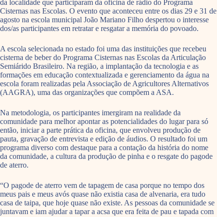
da localidade que participaram da oficina de rádio do Programa
Cisternas nas Escolas. O evento que aconteceu entre os dias 29 e 31 de
agosto na escola municipal João Mariano Filho despertou o interesse
dos/as participantes em retratar e resgatar a memória do povoado.
A escola selecionada no estado foi uma das instituições que recebeu
cisterna de beber do Programa Cisternas nas Escolas da Articulação
Semiárido Brasileiro. Na região, a implantação da tecnologia e as
formações em educação contextualizada e gerenciamento da água na
escola foram realizadas pela Associação de Agricultores Alternativos
(AAGRA), uma das organizações que compõem a ASA.
Na metodologia, os participantes imergiram na realidade da
comunidade para melhor apontar as potencialidades do lugar para só
então, iniciar a parte prática da oficina, que envolveu produção de
pauta, gravação de entrevista e edição de áudios. O resultado foi um
programa diverso com destaque para a contação da história do nome
da comunidade, a cultura da produção de pinha e o resgate do pagode
de aterro.
“O pagode de aterro vem de tapagem de casa porque no tempo dos
meus pais e meus avós quase não existia casa de alvenaria, era tudo
casa de taipa, que hoje quase não existe. As pessoas da comunidade se
juntavam e iam ajudar a tapar a acsa que era feita de pau e tapada com