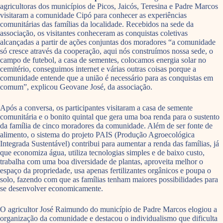
agricultoras dos municípios de Picos, Jaicós, Teresina e Padre Marcos
visitaram a comunidade Cipó para conhecer as experiências
comunitárias das famílias da localidade. Recebidos na sede da
associação, os visitantes conheceram as conquistas coletivas
alcançadas a partir de ações conjuntas dos moradores “a comunidade
só cresce através da cooperação, aqui nós construímos nossa sede, o
campo de futebol, a casa de sementes, colocamos energia solar no
cemitério, conseguimos internet e várias outras coisas porque a
comunidade entende que a união é necessário para as conquistas em
comum”, explicou Geovane José, da associação.
Após a conversa, os participantes visitaram a casa de semente
comunitária e o bonito quintal que gera uma boa renda para o sustento
da família de cinco moradores da comunidade. Além de ser fonte de
alimento, o sistema do projeto PAIS (Produção Agroecológica
Integrada Sustentável) contribui para aumentar a renda das famílias, já
que economiza água, utiliza tecnologias simples e de baixo custo,
trabalha com uma boa diversidade de plantas, aproveita melhor o
espaço da propriedade, usa apenas fertilizantes orgânicos e poupa o
solo, fazendo com que as famílias tenham maiores possibilidades para
se desenvolver economicamente.
O agricultor José Raimundo do município de Padre Marcos elogiou a
organização da comunidade e destacou o individualismo que dificulta