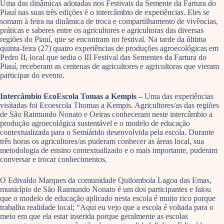
Uma das dinâmicas adotadas nos Festivais da Semente da Fartura do
Piauí nas suas três edições é o intercâmbio de experiências. Eles se
somam à feira na dinâmica de troca e compartilhamento de vivências,
práticas e saberes entre os agricultores e agricultoras das diversas
regiões do Piauí, que se encontram no festival. Na tarde da última
quinta-feira (27) quatro experiências de produções agroecológicas em
Pedro II, local que sedia o III Festival das Sementes da Fartura do
Piauí, receberam as centenas de agricultores e agricultoras que vieram
participar do evento.
Intercâmbio EcoEscola Tomas a Kempis –
Uma das experiências
visitadas foi Ecoescola Thomas a Kempis. Agricultores/as das regiões
de São Raimundo Nonato e Oeiras conheceram neste intercâmbio a
produção agroecológica sustentável e o modelo de educação
contextualizada para o Semiárido desenvolvida pela escola. Durante
três horas os agricultores/as puderam conhecer as áreas local, sua
metodologia de ensino contextualizado e o mais importante, puderam
conversar e trocar conhecimentos.
O Edivaldo Marques da comunidade Quilombola Lagoa das Emas,
município de São Raimundo Nonato é um dos participantes e falou
que o modelo de educação aplicado nesta escola é muito rico porque
trabalha realidade local; “Aqui eu vejo que a escola é voltada para o
meio em que ela estar inserida porque geralmente as escolas