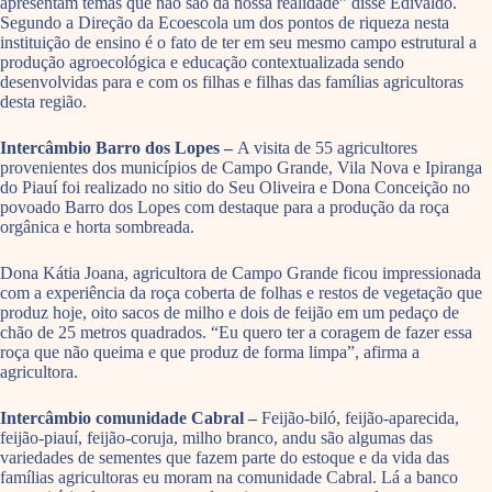
apresentam temas que não são da nossa realidade” disse Edivaldo.
Segundo a Direção da Ecoescola um dos pontos de riqueza nesta
instituição de ensino é o fato de ter em seu mesmo campo estrutural a
produção agroecológica e educação contextualizada sendo
desenvolvidas para e com os filhas e filhas das famílias agricultoras
desta região.
Intercâmbio Barro dos Lopes –
A visita de 55 agricultores
provenientes dos municípios de Campo Grande, Vila Nova e Ipiranga
do Piauí foi realizado no sitio do Seu Oliveira e Dona Conceição no
povoado Barro dos Lopes com destaque para a produção da roça
orgânica e horta sombreada.
Dona Kátia Joana, agricultora de Campo Grande ficou impressionada
com a experiência da roça coberta de folhas e restos de vegetação que
produz hoje, oito sacos de milho e dois de feijão em um pedaço de
chão de 25 metros quadrados. “Eu quero ter a coragem de fazer essa
roça que não queima e que produz de forma limpa”, afirma a
agricultora.
Intercâmbio comunidade Cabral –
Feijão-biló, feijão-aparecida,
feijão-piauí, feijão-coruja, milho branco, andu são algumas das
variedades de sementes que fazem parte do estoque e da vida das
famílias agricultoras eu moram na comunidade Cabral. Lá a banco