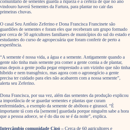
comunitário de sementes guarda a riqueza e a certeza de que no ano
vindouro haverá Sementes da Fartura, para plantar no cair das
primeiras chuvas.
O casal Seu Antônio Zeferino e Dona Francisca Francinete são
guardiões de sementes e foram eles que receberam um grupo formado
por cerca de 50 agricultores familiares de municípios do sul do estado e
estudantes do curso de agropecuária que foram conferir de perto a
experiência.
“A semente é nossa vida, a água e a semente. Antigamente quando a
gente não tinha mais semente pra comer a gente comia a de plantar,
mas depois a gente podia pegar emprestado a um vizinho que não tinha
híbrido e nem transgênico, mas agora com o agronegócio a gente
precisa ter cuidado para eles não acabarem com a nossa semente”,
alerta seu Zeferino.
Dona Francisca, por sua vez, além das sementes da produção explicou
a importância de se guardar sementes e plantas que curam
enfermidades, a exemplo da semente de abóbora e girassol. “É
importante tá com ela [semente] guardada porque ninguém sabe a hora
que a pessoa adoece, se é do dia ou se é da noite”, explica.
Intercâmbio comunidade Cipó –
Cerca de 60 agricultores e