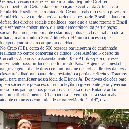
Gerais, diversas cidades se uniram à luta. Segundo Cristina
Nascimento, do Cetra e da coordenação executiva da Articulação
Semiárido Brasileiro pelo estado do Ceará, “mais uma vez o povo do
Semiárido estava unido a todos os demais povos do Brasil na luta em
defesa dos direitos sociais e políticos, para que a gente retome o Brasil
que vínhamos construindo, o Brasil democrático, da participação
social. Para nós, é importante estarmos juntos da classe trabalhadora
urbana, reafirmando o Semiárido vivo. Há um retrocesso que
independente se é do campo ou da cidade”.
No Crato (CE), cerca de 500 pessoas participaram da caminhada
realizada no centro comercial da cidade. José Antônio Noberto de
Carvalho, 23 anos, do Assentamento 10 de Abril, espera que esse
movimento possa influenciar o futuro do País. “A gente está nesta luta
na greve geral, diante dessa conjuntura que destrói os direitos da nossa
classe trabalhadora, pautando e resistindo a perda de direitos. Estamos
aqui para manifestar nossa ideia de Diretas Já! De novas eleições para
que a sociedade possa escolher um legítimo governante para governar
nosso país para que nós possamos sair dessa crise. Então é gritar
nenhum direto à menos! Chamando a juventude para estar mais
atuante em nossas comunidades e na região do Cariri”, diz.