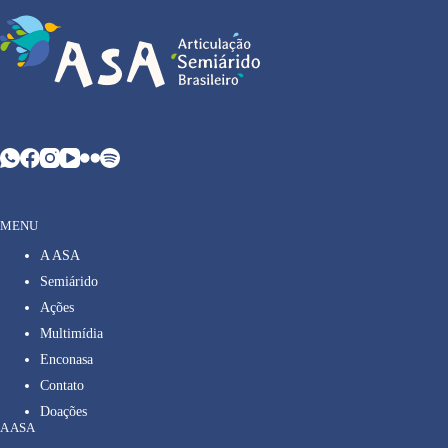
MENU
A ASA
Semiárido
Ações
Multimídia
Enconasa
Contato
Doações
A ASA