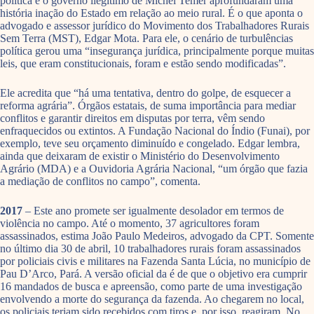
política e o governo ilegítimo de Michel Temer aprofundaram uma
história inação do Estado em relação ao meio rural. É o que aponta o
advogado e assessor jurídico do Movimento dos Trabalhadores Rurais
Sem Terra (MST), Edgar Mota. Para ele, o cenário de turbulências
política gerou uma “insegurança jurídica, principalmente porque muitas
leis, que eram constitucionais, foram e estão sendo modificadas”.
Ele acredita que “há uma tentativa, dentro do golpe, de esquecer a
reforma agrária”. Órgãos estatais, de suma importância para mediar
conflitos e garantir direitos em disputas por terra, vêm sendo
enfraquecidos ou extintos. A Fundação Nacional do Índio (Funai), por
exemplo, teve seu orçamento diminuído e congelado. Edgar lembra,
ainda que deixaram de existir o Ministério do Desenvolvimento
Agrário (MDA) e a Ouvidoria Agrária Nacional, “um órgão que fazia
a mediação de conflitos no campo”, comenta.
2017
– Este ano promete ser igualmente desolador em termos de
violência no campo. Até o momento, 37 agricultores foram
assassinados, estima João Paulo Medeiros, advogado da CPT. Somente
no último dia 30 de abril, 10 trabalhadores rurais foram assassinados
por policiais civis e militares na Fazenda Santa Lúcia, no município de
Pau D’Arco, Pará. A versão oficial da é de que o objetivo era cumprir
16 mandados de busca e apreensão, como parte de uma investigação
envolvendo a morte do segurança da fazenda. Ao chegarem no local,
os policiais teriam sido recebidos com tiros e, por isso, reagiram. No