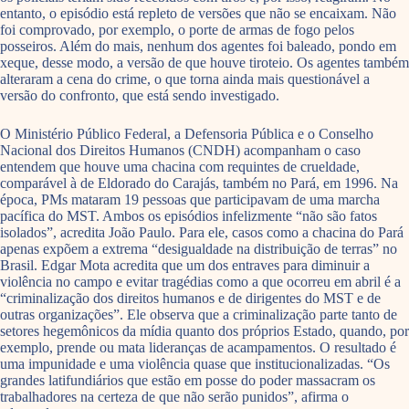
entanto, o episódio está repleto de versões que não se encaixam. Não
foi comprovado, por exemplo, o porte de armas de fogo pelos
posseiros. Além do mais, nenhum dos agentes foi baleado, pondo em
xeque, desse modo, a versão de que houve tiroteio. Os agentes também
alteraram a cena do crime, o que torna ainda mais questionável a
versão do confronto, que está sendo investigado.
O Ministério Público Federal, a Defensoria Pública e o Conselho
Nacional dos Direitos Humanos (CNDH) acompanham o caso
entendem que houve uma chacina com requintes de crueldade,
comparável à de Eldorado do Carajás, também no Pará, em 1996. Na
época, PMs mataram 19 pessoas que participavam de uma marcha
pacífica do MST. Ambos os episódios infelizmente “não são fatos
isolados”, acredita João Paulo. Para ele, casos como a chacina do Pará
apenas expõem a extrema “desigualdade na distribuição de terras” no
Brasil. Edgar Mota acredita que um dos entraves para diminuir a
violência no campo e evitar tragédias como a que ocorreu em abril é a
“criminalização dos direitos humanos e de dirigentes do MST e de
outras organizações”. Ele observa que a criminalização parte tanto de
setores hegemônicos da mídia quanto dos próprios Estado, quando, por
exemplo, prende ou mata lideranças de acampamentos. O resultado é
uma impunidade e uma violência quase que institucionalizadas. “Os
grandes latifundiários que estão em posse do poder massacram os
trabalhadores na certeza de que não serão punidos”, afirma o