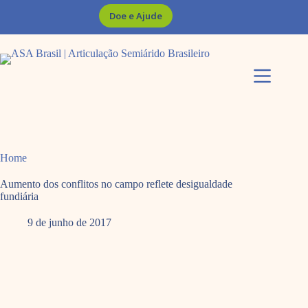
Pular
Doe e Ajude
para
o
conteúdo
Home
Aumento dos conflitos no campo reflete desigualdade
fundiária
9 de junho de 2017