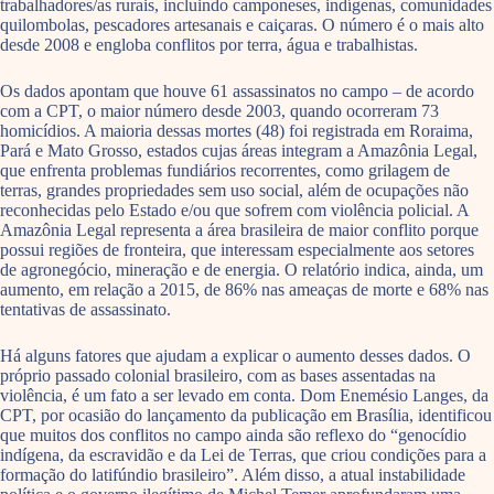
trabalhadores/as rurais, incluindo camponeses, indígenas, comunidades
quilombolas, pescadores artesanais e caiçaras. O número é o mais alto
desde 2008 e engloba conflitos por terra, água e trabalhistas.
Os dados apontam que houve 61 assassinatos no campo – de acordo
com a CPT, o maior número desde 2003, quando ocorreram 73
homicídios. A maioria dessas mortes (48) foi registrada em Roraima,
Pará e Mato Grosso, estados cujas áreas integram a Amazônia Legal,
que enfrenta problemas fundiários recorrentes, como grilagem de
terras, grandes propriedades sem uso social, além de ocupações não
reconhecidas pelo Estado e/ou que sofrem com violência policial. A
Amazônia Legal representa a área brasileira de maior conflito porque
possui regiões de fronteira, que interessam especialmente aos setores
de agronegócio, mineração e de energia. O relatório indica, ainda, um
aumento, em relação a 2015, de 86% nas ameaças de morte e 68% nas
tentativas de assassinato.
Há alguns fatores que ajudam a explicar o aumento desses dados. O
próprio passado colonial brasileiro, com as bases assentadas na
violência, é um fato a ser levado em conta. Dom Enemésio Langes, da
CPT, por ocasião do lançamento da publicação em Brasília, identificou
que muitos dos conflitos no campo ainda são reflexo do “genocídio
indígena, da escravidão e da Lei de Terras, que criou condições para a
formação do latifúndio brasileiro”. Além disso, a atual instabilidade