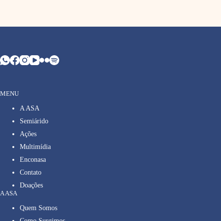
MENU
A ASA
Semiárido
Ações
Multimídia
Enconasa
Contato
Doações
A ASA
Quem Somos
Como Surgimos