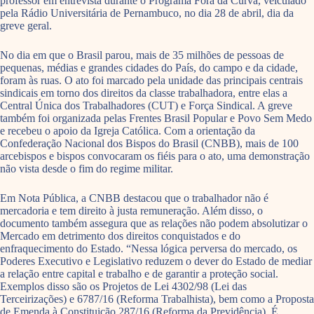
professor em entrevista durante o Programa Fora da Curva, veiculado
pela Rádio Universitária de Pernambuco, no dia 28 de abril, dia da
greve geral.
No dia em que o Brasil parou, mais de 35 milhões de pessoas de
pequenas, médias e grandes cidades do País, do campo e da cidade,
foram às ruas. O ato foi marcado pela unidade das principais centrais
sindicais em torno dos direitos da classe trabalhadora, entre elas a
Central Única dos Trabalhadores (CUT) e Força Sindical. A greve
também foi organizada pelas Frentes Brasil Popular e Povo Sem Medo
e recebeu o apoio da Igreja Católica. Com a orientação da
Confederação Nacional dos Bispos do Brasil (CNBB), mais de 100
arcebispos e bispos convocaram os fiéis para o ato, uma demonstração
não vista desde o fim do regime militar.
Em Nota Pública, a CNBB destacou que o trabalhador não é
mercadoria e tem direito à justa remuneração. Além disso, o
documento também assegura que as relações não podem absolutizar o
Mercado em detrimento dos direitos conquistados e do
enfraquecimento do Estado. “Nessa lógica perversa do mercado, os
Poderes Executivo e Legislativo reduzem o dever do Estado de mediar
a relação entre capital e trabalho e de garantir a proteção social.
Exemplos disso são os Projetos de Lei 4302/98 (Lei das
Terceirizações) e 6787/16 (Reforma Trabalhista), bem como a Proposta
de Emenda à Constituição 287/16 (Reforma da Previdência). É