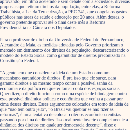
aprovando, em ritmo acelerado e sem debate com a sociedade, diversas
propostas que retiram direitos da população, entre elas, a Reforma
Trabalhista, a Lei da Terceirização, a PEC 241, que congela os gastos
públicos nas áreas de saúde e educação por 20 anos. Além dessas, o
governo pretende aprovar até o final deste mês a Reforma
Previdenciária na Câmara dos Deputados.
Para o professor de direito da Universidade Federal de Pernambuco,
Alexandre da Maia, as medidas adotadas pelo Governo priorizam o
mercado em detrimento dos direitos da população, descaracterizando o
modelo do Estado Social como garantidor de direitos preconizado na
Constituição Federal.
“A gente tem que considerar a ideia de um Estado como um
mecanismo garantidor de direitos. É pra isso que ele surge, para
garantir direitos e ao mesmo tempo conter a possível sanha da
economia e da política em querer tomar conta dos espaços sociais.
Quer dizer, o direito funciona como uma espécie de blindagem contra
essa possível dinâmica política e econômica que venha a passar por
cima desses direitos. Esses argumentos colocados em torno da ideia de
que “não tem outro jeito”, “o Brasil vai quebrar se não fizer as
reformas”, é uma tentativa de colocar critérios econômico-rentistas
passando por cima de direitos. Isso realmente inverte completamente a
dinâmica dos direitos em qualquer democracia decente”, disse o