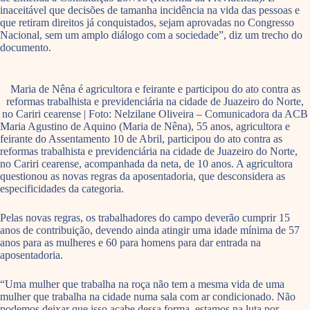
inaceitável que decisões de tamanha incidência na vida das pessoas e
que retiram direitos já conquistados, sejam aprovadas no Congresso
Nacional, sem um amplo diálogo com a sociedade”, diz um trecho do
documento.
Maria de Nêna é agricultora e feirante e participou do ato contra as
reformas trabalhista e previdenciária na cidade de Juazeiro do Norte,
no Cariri cearense | Foto: Nelzilane Oliveira – Comunicadora da ACB
Maria Agustino de Aquino (Maria de Nêna), 55 anos, agricultora e
feirante do Assentamento 10 de Abril, participou do ato contra as
reformas trabalhista e previdenciária na cidade de Juazeiro do Norte,
no Cariri cearense, acompanhada da neta, de 10 anos. A agricultora
questionou as novas regras da aposentadoria, que desconsidera as
especificidades da categoria.
Pelas novas regras, os trabalhadores do campo deverão cumprir 15
anos de contribuição, devendo ainda atingir uma idade mínima de 57
anos para as mulheres e 60 para homens para dar entrada na
aposentadoria.
“Uma mulher que trabalha na roça não tem a mesma vida de uma
mulher que trabalha na cidade numa sala com ar condicionado. Não
podemos deixar que isso acabe dessa forma, estamos na luta por