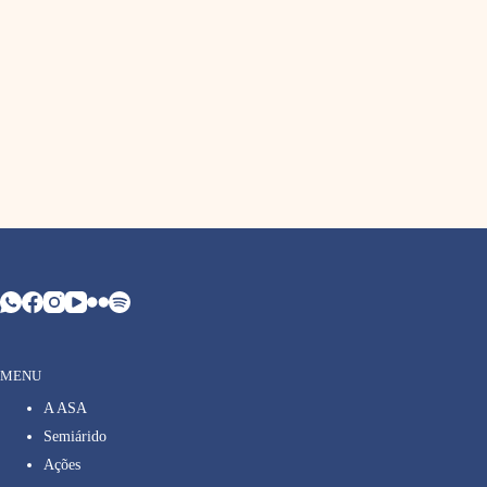
MENU
A ASA
Semiárido
Ações