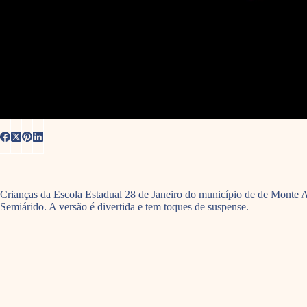
Crianças da Escola Estadual 28 de Janeiro do município de de Monte 
Semiárido. A versão é divertida e tem toques de suspense.