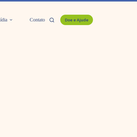
ídia
Contato
Doe e Ajude