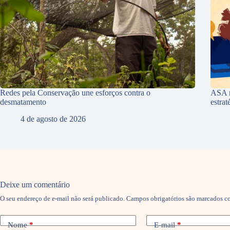
Redes pela Conservação une esforços contra o
ASA r
desmatamento
estra
4 de agosto de 2026
Deixe um comentário
O seu endereço de e-mail não será publicado.
Campos obrigatórios são marcados 
Nome
*
E-mail
*