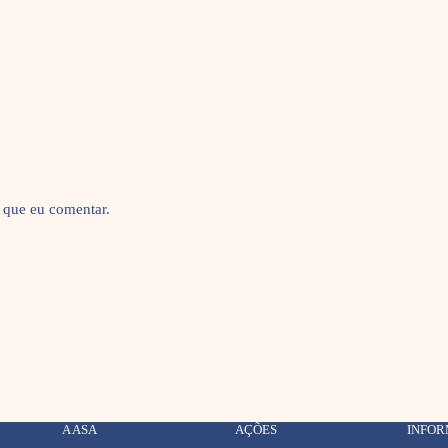
 que eu comentar.
A ASA
AÇÕES
INFO