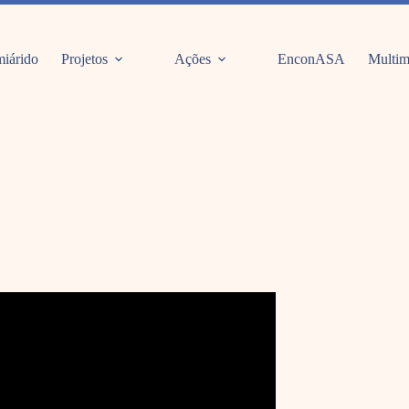
iárido
Projetos
Ações
EnconASA
Multim