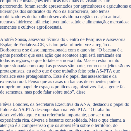
conjunto de instalações temáticas nas quais os visitantes iam
percorrendo, foram sendo apresentados por agricultores e agricultoras e
lideranças dos sindicatos do Polo da Borborema, oito temas
mobilizadores do trabalho desenvolvido na região: criação animal;
recursos hídricos; infância; juventude; saúde e alimentação; mercados;
sementes e cultivos agroflorestais.
Andréa Sousa, assessora técnica do Centro de Pesquisa e Assessoria
Esplar, de Fortaleza-CE, visitou pela primeira vez a região da
Borborema e se disse impressionada com o que viu: “O bacana é a
gente perceber que essa ação que acontece aqui está enraizada em
todas as regiões, o que fortalece a nossa luta. Mas eu estou muito
impressionada como aqui as pessoas são parte, como os sujeitos são os
protagonistas, eu acho que é esse trabalho feito pela AS-PTA que
fortalece esse protagonismo. Esse é o papel das assessorias e da
extensão rural. Penso que as casas ou bancos de sementes podem
cumprir um papel de espaços políticos organizativos. Lá, a gente fala
de sementes, mas pode falar sobre tudo”, disse.
Flávia Londres, da Secretaria Executiva da ANA, destacou o papel do
Polo e da AS-PTA desempenham na rede PTA: “O trabalho
desenvolvido aqui é uma referência importante, por ser uma
experiência rica, diversa e bastante consolidada. Mas o que chama a
atenção é a compreensão que os atores têm sobre o território, do
entrelaçamento das ações, do projeto político para o território. Isso tem