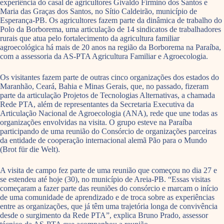
experiência do casal de agricultores Givaldo Firmino dos Santos e
Maria das Graças dos Santos, no Sítio Caldeirão, município de
Esperança-PB. Os agricultores fazem parte da dinâmica de trabalho do
Polo da Borborema, uma articulação de 14 sindicatos de trabalhadores
rurais que atua pelo fortalecimento da agricultura familiar
agroecológica há mais de 20 anos na região da Borborema na Paraíba,
com a assessoria da AS-PTA Agricultura Familiar e Agroecologia.
Os visitantes fazem parte de outras cinco organizações dos estados do
Maranhão, Ceará, Bahia e Minas Gerais, que, no passado, fizeram
parte da articulação Projetos de Tecnologias Alternativas, a chamada
Rede PTA, além de representantes da Secretaria Executiva da
Articulação Nacional de Agroecologia (ANA), rede que une todas as
organizações envolvidas na visita. O grupo esteve na Paraíba
participando de uma reunião do Consórcio de organizações parceiras
da entidade de cooperação internacional alemã Pão para o Mundo
(Brot für die Welt).
A visita de campo fez parte de uma reunião que começou no dia 27 e
se estendeu até hoje (30), no município de Areia-PB. “Essas visitas
começaram a fazer parte das reuniões do consórcio e marcam o início
de uma comunidade de aprendizado e de troca sobre as experiências
entre as organizações, que já têm uma trajetória longa de convivência
desde o surgimento da Rede PTA”, explica Bruno Prado, assessor