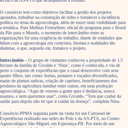
técnico da AS-PTA que acompanhou a reunião.
O consórcio tem como objetivos facilitar a gestão dos projetos
apoiados, trabalhar na construção de redes e fortalecer a incidência
política no tema da agroecologia, além de trazer mais visibilidade para
a temática. Para Mathias Fernsebner, oficial de programa para o Brasil
da Pão para o Mundo, o momento de intercâmbio entre as
organizações foi uma exigência do trabalho, diante de entidades que
lidam com a agroecologia em contextos, biomas e realidades tão
distintas, o que, segundo ele, fortalece o projeto.
Intercâmbio –
O grupo de visitantes conheceu a propriedade de 1,5
hectare da família de Givaldo e ‘Nina’, como é conhecida, e viu de
perto o conjunto de experiências que o casal desenvolve com seus
quatro filhos, tais como: hortas, pomares e roçados diversificados,
matas de plantas nativas, criação de caprinos, beneficiamento dos
produtos da agricultura familiar entre outras, em uma produção
agroecológica. “Aqui de veneno a gente quer é distância, nunca
usamos, e nem queremos usar”, conta Givaldo. “Tem que cuidar da
saúde para depois não ter que ir cuidar da doença”, completa Nina.
Consórcio PPMA segunda parte da visita foi um Carrossel de
Experiências realizado nas sedes do Polo e da AS-PTA, no Centro
Agroecológico São Miguel, em Esperança-PB. Por meio de um