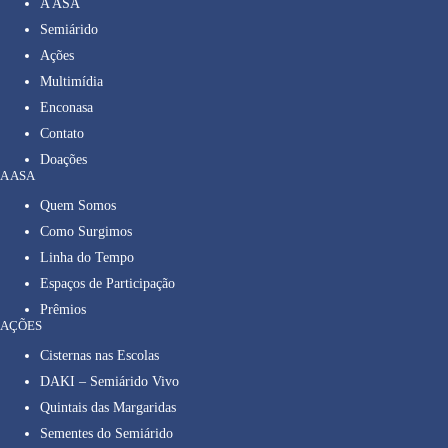
A ASA
Semiárido
Ações
Multimídia
Enconasa
Contato
Doações
A ASA
Quem Somos
Como Surgimos
Linha do Tempo
Espaços de Participação
Prêmios
AÇÕES
Cisternas nas Escolas
DAKI – Semiárido Vivo
Quintais das Margaridas
Sementes do Semiárido