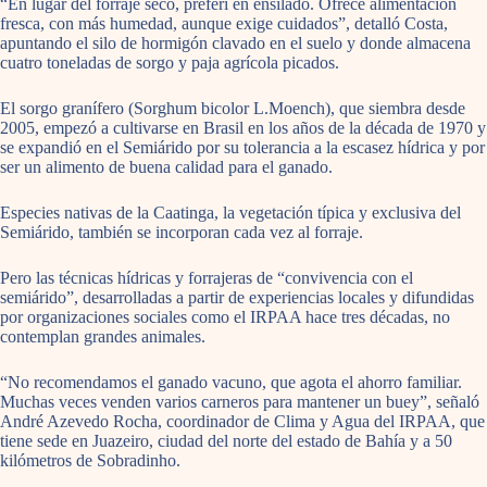
“En lugar del forraje seco, preferí en ensilado. Ofrece alimentación
fresca, con más humedad, aunque exige cuidados”, detalló Costa,
apuntando el silo de hormigón clavado en el suelo y donde almacena
cuatro toneladas de sorgo y paja agrícola picados.
El sorgo granífero (Sorghum bicolor L.Moench), que siembra desde
2005, empezó a cultivarse en Brasil en los años de la década de 1970 y
se expandió en el Semiárido por su tolerancia a la escasez hídrica y por
ser un alimento de buena calidad para el ganado.
Especies nativas de la Caatinga, la vegetación típica y exclusiva del
Semiárido, también se incorporan cada vez al forraje.
Pero las técnicas hídricas y forrajeras de “convivencia con el
semiárido”, desarrolladas a partir de experiencias locales y difundidas
por organizaciones sociales como el IRPAA hace tres décadas, no
contemplan grandes animales.
“No recomendamos el ganado vacuno, que agota el ahorro familiar.
Muchas veces venden varios carneros para mantener un buey”, señaló
André Azevedo Rocha, coordinador de Clima y Agua del IRPAA, que
tiene sede en Juazeiro, ciudad del norte del estado de Bahía y a 50
kilómetros de Sobradinho.