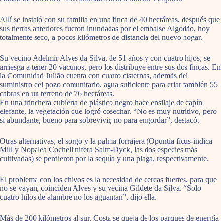
Allí se instaló con su familia en una finca de 40 hectáreas, después que
sus tierras anteriores fueron inundadas por el embalse Algodão, hoy
totalmente seco, a pocos kilómetros de distancia del nuevo hogar.
Su vecino Adelmir Alves da Silva, de 51 años y con cuatro hijos, se
arriesga a tener 20 vacunos, pero los distribuye entre sus dos fincas. En
la Comunidad Julião cuenta con cuatro cisternas, además del
suministro del pozo comunitario, agua suficiente para criar también 55
cabras en un terreno de 76 hectáreas.
En una trinchera cubierta de plástico negro hace ensilaje de capín
elefante, la vegetación que logró cosechar. “No es muy nutritivo, pero
si abundante, bueno para sobrevivir, no para engordar”, destacó.
Otras alternativas, el sorgo y la palma forrajera (Opuntia ficus-indica
Mill y Nopalea Cochellinifera Salm-Dyck, las dos especies más
cultivadas) se perdieron por la sequía y una plaga, respectivamente.
El problema con los chivos es la necesidad de cercas fuertes, para que
no se vayan, coinciden Alves y su vecina Gildete da Silva. “Solo
cuatro hilos de alambre no los aguantan”, dijo ella.
Más de 200 kilómetros al sur, Costa se queja de los parques de energía