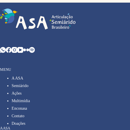
MENU
A ASA
Semiárido
Ações
Multimídia
Enconasa
Contato
Doações
A ASA