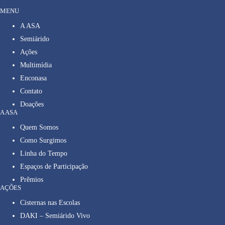
MENU
A ASA
Semiárido
Ações
Multimídia
Enconasa
Contato
Doações
A ASA
Quem Somos
Como Surgimos
Linha do Tempo
Espaços de Participação
Prêmios
AÇÕES
Cisternas nas Escolas
DAKI – Semiárido Vivo