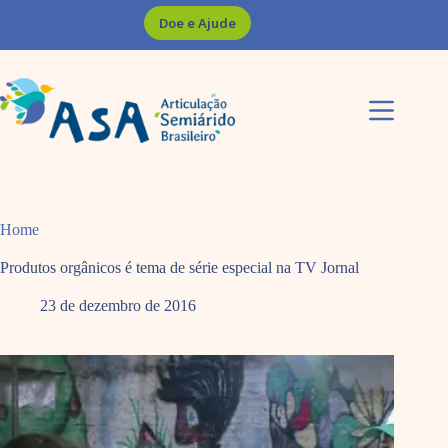
Pular
Doe e Ajude
para
o
conteúdo
Home
Produtos orgânicos é tema de série especial na TV Jornal
23 de dezembro de 2016