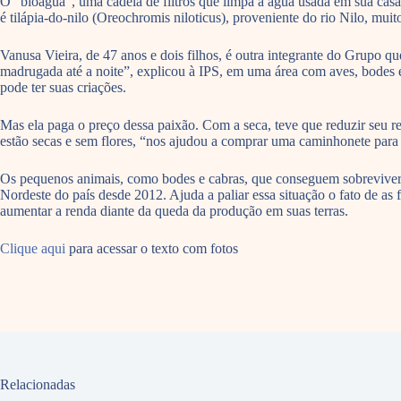
O “bioágua”, uma cadeia de filtros que limpa a água usada em sua casa 
é tilápia-do-nilo (Oreochromis niloticus), proveniente do rio Nilo, muit
Vanusa Vieira, de 47 anos e dois filhos, é outra integrante do Grupo q
madrugada até a noite”, explicou à IPS, em uma área com aves, bodes
pode ter suas criações.
Mas ela paga o preço dessa paixão. Com a seca, teve que reduzir seu r
estão secas e sem flores, “nos ajudou a comprar uma caminhonete para 
Os pequenos animais, como bodes e cabras, que conseguem sobreviver c
Nordeste do país desde 2012. Ajuda a paliar essa situação o fato de a
aumentar a renda diante da queda da produção em suas terras.
Clique aqui
para acessar o texto com fotos
Relacionadas