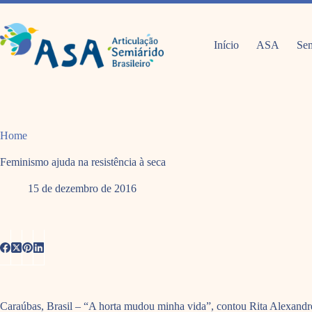
Pular
para
o
conteúdo
Início
ASA
Sem
Home
Feminismo ajuda na resistência à seca
15 de dezembro de 2016
Caraúbas, Brasil – “A horta mudou minha vida”, contou Rita Alexandre