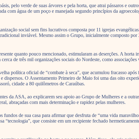
 pelo verde de suas árvores e pela horta, que atrai pássaros e outros 
rigada com água de um poço e manejada segundo princípios da agroecolo
anização social sem fins lucrativos composta por 11 igrejas evangélicas
tradicional inviável. Mesmo assim o Grupo, inicialmente composto por 2
presente quanto pouco mencionado, estimularam as deserções. A horta 
erca de três mil organizações sociais do Nordeste, como associações va
lha política oficial de “combate à seca”, que acumulou fracasso após f
e dispersos. O Assentamento Primeiro de Maio foi uma das oito experi
soró, cidade a 80 quilômetros de Caraúbas.
tes da ASA, ao explicarem seu apoio ao Grupo de Mulheres e a outras 
eral, abraçadas com mais determinação e rapidez pelas mulheres.
s fundos de sua casa para afirmar que desfruta de “uma vida maravilh
ssa “tecnologia”, que consiste em um recipiente fechado hermeticament