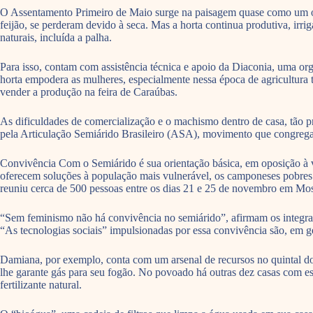
O Assentamento Primeiro de Maio surge na paisagem quase como um oásis,
feijão, se perderam devido à seca. Mas a horta continua produtiva, ir
naturais, incluída a palha.
Para isso, contam com assistência técnica e apoio da Diaconia, uma org
horta empodera as mulheres, especialmente nessa época de agricultura 
vender a produção na feira de Caraúbas.
As dificuldades de comercialização e o machismo dentro de casa, tão 
pela Articulação Semiárido Brasileiro (ASA), movimento que congrega c
Convivência Com o Semiárido é sua orientação básica, em oposição à ve
oferecem soluções à população mais vulnerável, os camponeses pobres 
reuniu cerca de 500 pessoas entre os dias 21 e 25 de novembro em Mos
“Sem feminismo não há convivência no semiárido”, afirmam os integran
“As tecnologias sociais” impulsionadas por essa convivência são, em g
Damiana, por exemplo, conta com um arsenal de recursos no quintal do
lhe garante gás para seu fogão. No povoado há outras dez casas com e
fertilizante natural.