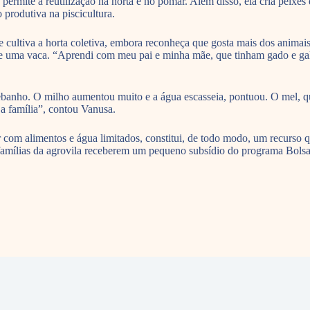
permite a reutilização na horta e no pomar. Além disso, ela cria peixe
o produtiva na piscicultura.
ue cultiva a horta coletiva, embora reconheça que gosta mais dos animai
 e uma vaca. “Aprendi com meu pai e minha mãe, que tinham gado e ga
ebanho. O milho aumentou muito e a água escasseia, pontuou. O mel, qu
a família”, contou Vanusa.
om alimentos e água limitados, constitui, de todo modo, um recurso q
s famílias da agrovila receberem um pequeno subsídio do programa Bols