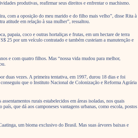
idades produtivas, reafirmar seus direitos e enfrentar o machismo.
feira, com a oposição do meu marido e do filho mais velho”, disse Rita à
ra atitude em relação à sua mulher”, ressaltou.
a, papaia, coco e outras hortaliças e frutas, em um hectare de terra
e US$ 25 por um veículo contratado e também custeiam a manutenção e
anos e com quatro filhos. Mas “nossa vida mudou para melhor,
ou.
r duas vezes. A primeira tentativa, em 1997, durou 18 dias e foi
o conseguiu que o Instituto Nacional de Colonização e Reforma Agrária
 assentamentos rurais estabelecidos em áreas isoladas, nos quais
 no país, que dá aos camponeses vantagens urbanas, como escola, postos
 Caatinga, um bioma exclusivo do Brasil. Mas suas árvores baixas e