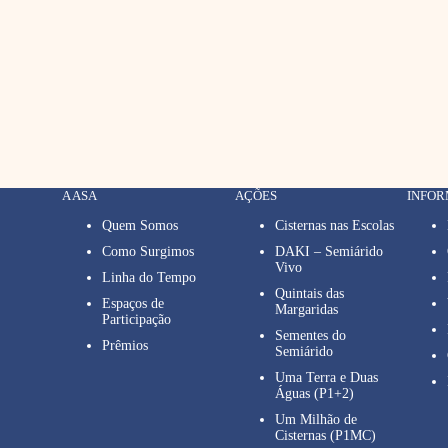
A ASA
AÇÕES
INFO
Quem Somos
Cisternas nas Escolas
Como Surgimos
DAKI – Semiárido
Vivo
Linha do Tempo
Quintais das
Espaços de
Margaridas
Participação
Sementes do
Prêmios
Semiárido
Uma Terra e Duas
Águas (P1+2)
Um Milhão de
Cisternas (P1MC)