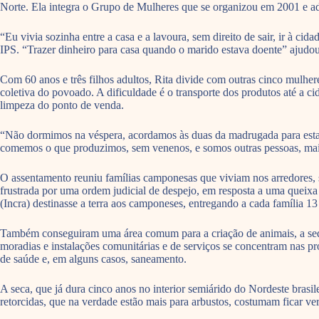
Norte. Ela integra o Grupo de Mulheres que se organizou em 2001 e adot
“Eu vivia sozinha entre a casa e a lavoura, sem direito de sair, ir à c
IPS. “Trazer dinheiro para casa quando o marido estava doente” ajudou 
Com 60 anos e três filhos adultos, Rita divide com outras cinco mulhere
coletiva do povoado. A dificuldade é o transporte dos produtos até a 
limpeza do ponto de venda.
“Não dormimos na véspera, acordamos às duas da madrugada para estar
comemos o que produzimos, sem venenos, e somos outras pessoas, mais
O assentamento reuniu famílias camponesas que viviam nos arredores, s
frustrada por uma ordem judicial de despejo, em resposta a uma queix
(Incra) destinasse a terra aos camponeses, entregando a cada família 13
Também conseguiram uma área comum para a criação de animais, a sede d
moradias e instalações comunitárias e de serviços se concentram nas p
de saúde e, em alguns casos, saneamento.
A seca, que já dura cinco anos no interior semiárido do Nordeste brasi
retorcidas, que na verdade estão mais para arbustos, costumam ficar v