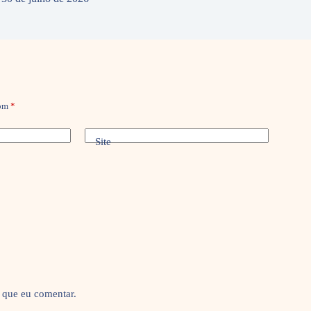
com
*
Site
 que eu comentar.