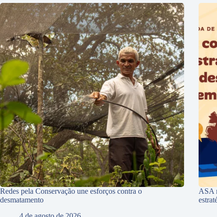
Redes pela Conservação une esforços contra o
ASA r
desmatamento
estra
4 de agosto de 2026