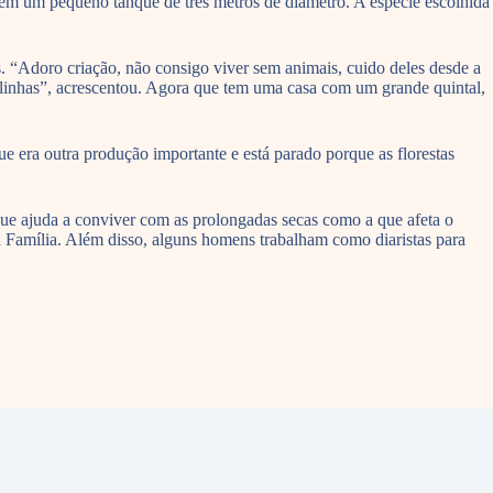
s em um pequeno tanque de três metros de diâmetro. A espécie escolhida
s. “Adoro criação, não consigo viver sem animais, cuido deles desde a
linhas”, acrescentou. Agora que tem uma casa com um grande quintal,
e era outra produção importante e está parado porque as florestas
ue ajuda a conviver com as prolongadas secas como a que afeta o
a Família. Além disso, alguns homens trabalham como diaristas para