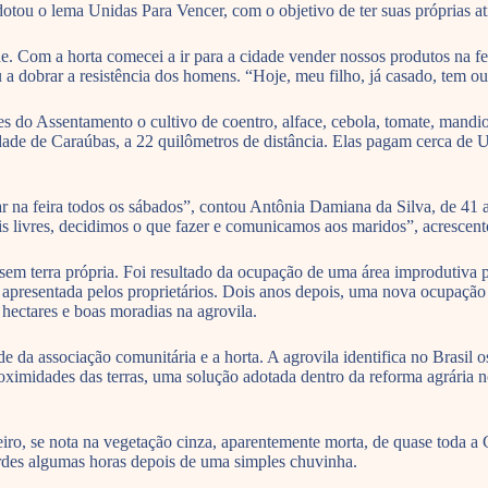
ou o lema Unidas Para Vencer, com o objetivo de ter suas próprias ativ
idade. Com a horta comecei a ir para a cidade vender nossos produtos na 
a dobrar a resistência dos homens. “Hoje, meu filho, já casado, tem out
s do Assentamento o cultivo de coentro, alface, cebola, tomate, mandioc
cidade de Caraúbas, a 22 quilômetros de distância. Elas pagam cerca d
 na feira todos os sábados”, contou Antônia Damiana da Silva, de 41 
 livres, decidimos o que fazer e comunicamos aos maridos”, acrescent
em terra própria. Foi resultado da ocupação de uma área improdutiva po
a apresentada pelos proprietários. Dois anos depois, uma nova ocupaçã
 hectares e boas moradias na agrovila.
a associação comunitária e a horta. A agrovila identifica no Brasil os
roximidades das terras, uma solução adotada dentro da reforma agrária
leiro, se nota na vegetação cinza, aparentemente morta, de quase toda a
erdes algumas horas depois de uma simples chuvinha.