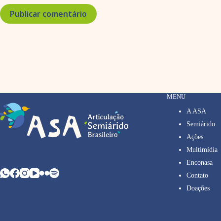
Publicar comentário
MENU
A ASA
Semiárido
Ações
Multimídia
Enconasa
Contato
Doações