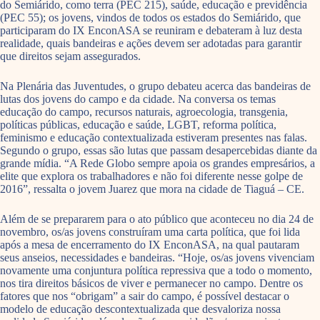
do Semiárido, como terra (PEC 215), saúde, educação e previdência
(PEC 55); os jovens, vindos de todos os estados do Semiárido, que
participaram do IX EnconASA se reuniram e debateram à luz desta
realidade, quais bandeiras e ações devem ser adotadas para garantir
que direitos sejam assegurados.
Na Plenária das Juventudes, o grupo debateu acerca das bandeiras de
lutas dos jovens do campo e da cidade. Na conversa os temas
educação do campo, recursos naturais, agroecologia, transgenia,
políticas públicas, educação e saúde, LGBT, reforma política,
feminismo e educação contextualizada estiveram presentes nas falas.
Segundo o grupo, essas são lutas que passam desapercebidas diante da
grande mídia. “A Rede Globo sempre apoia os grandes empresários, a
elite que explora os trabalhadores e não foi diferente nesse golpe de
2016”, ressalta o jovem Juarez que mora na cidade de Tiaguá – CE.
Além de se prepararem para o ato público que aconteceu no dia 24 de
novembro, os/as jovens construíram uma carta política, que foi lida
após a mesa de encerramento do IX EnconASA, na qual pautaram
seus anseios, necessidades e bandeiras. “Hoje, os/as jovens vivenciam
novamente uma conjuntura política repressiva que a todo o momento,
nos tira direitos básicos de viver e permanecer no campo. Dentre os
fatores que nos “obrigam” a sair do campo, é possível destacar o
modelo de educação descontextualizada que desvaloriza nossa