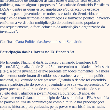
da necessidade de fortalecer as suas bases e ampliar seus espaços
políticos, trazem algumas propostas à Articulação Semiárido Brasileiro
(ASA), dentre as quais estão: ampliação e/ou criação de espaços
voltados para a juventude, em todos os estados do Semiárido, com
objetivo de realizar trocas de informações e formação política, havendo
então, uma verdadeira multiplicação do conhecimento popular e
consequentemente, o fortalecimento da articulação e organização da
juventude”.
Confira a
Carta Política das Juventudes do Semiárido
Participação dos/as Jovens no IX EnconASA
No Encontro Nacional da Articulação Semiárido Brasileiro (IX
EnconASA), realizado de 21 a 25 de novembro na cidade de Mossoró
(RN), a pauta juventude esteve presente em todos momentos. Na mesa
de abertura onde foram discutidos os cenários e a conjuntura política
nacional, a juventude se fez presente. Quando o debate foi estendido
para a participação do povo, a juventude teve sua voz representada: “o
povo precisa ter o direito de contar a sua própria história e de ser
sujeito dela”, afirmou a jovem Mônica Lourenço, 19 anos, do
Assentamento Caiana no município de Massaranduba – PB. A sua fala
se pautou na luta da comunicação como direito; e nas preocupações
com as histórias protagonizadas pelos povos e nas histórias narradas