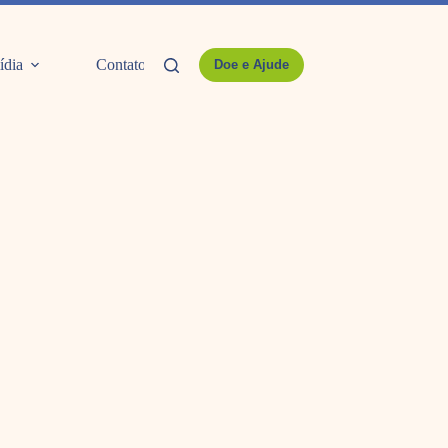
ídia
Contato
Doe e Ajude