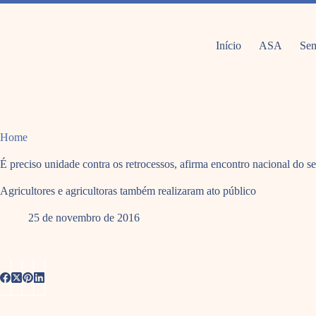
Pular
para
o
conteúdo
Início
ASA
Sem
Home
É preciso unidade contra os retrocessos, afirma encontro nacional do s
Agricultores e agricultoras também realizaram ato público
25 de novembro de 2016