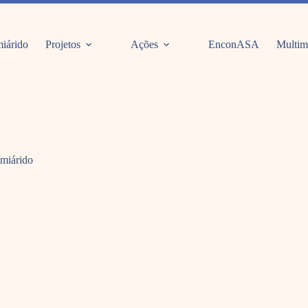
iárido
Projetos
Ações
EnconASA
Multim
emiárido