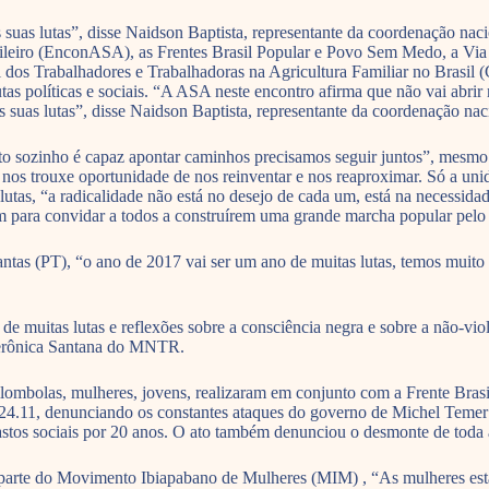
suas lutas”, disse Naidson Baptista, representante da coordenação nac
sileiro (EnconASA), as Frentes Brasil Popular e Povo Sem Medo, a Vi
 dos Trabalhadores e Trabalhadoras na Agricultura Familiar no Brasi
tas políticas e sociais. “A ASA neste encontro afirma que não vai abri
 suas lutas”, disse Naidson Baptista, representante da coordenação nac
nto sozinho é capaz apontar caminhos precisamos seguir juntos”, me
 trouxe oportunidade de nos reinventar e nos reaproximar. Só a unidad
 lutas, “a radicalidade não está no desejo de cada um, está na necessida
para convidar a todos a construírem uma grande marcha popular pelo Br
Dantas (PT), “o ano de 2017 vai ser um ano de muitas lutas, temos muito
 muitas lutas e reflexões sobre a consciência negra e sobre a não-vio
u Verônica Santana do MNTR.
 quilombolas, mulheres, jovens, realizaram em conjunto com a Frente Br
24.11, denunciando os constantes ataques do governo de Michel Temer 
tos sociais por 20 anos. O ato também denunciou o desmonte de toda a 
z parte do Movimento Ibiapabano de Mulheres (MIM) , “As mulheres est