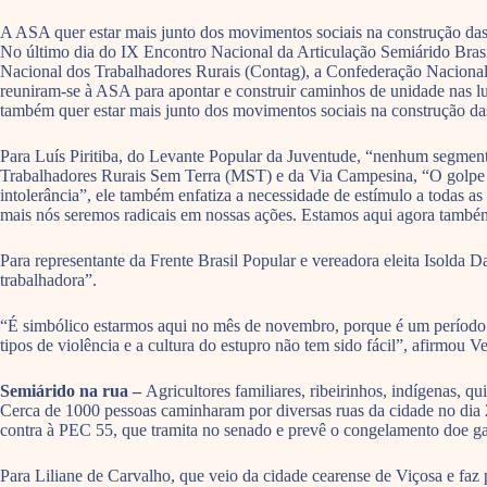
A ASA quer estar mais junto dos movimentos sociais na construção das 
No último dia do IX Encontro Nacional da Articulação Semiárido Bra
Nacional dos Trabalhadores Rurais (Contag), a Confederação Nacional
reuniram-se à ASA para apontar e construir caminhos de unidade nas lu
também quer estar mais junto dos movimentos sociais na construção das
Para Luís Piritiba, do Levante Popular da Juventude, “nenhum segme
Trabalhadores Rurais Sem Terra (MST) e da Via Campesina, “O golpe nos
intolerância”, ele também enfatiza a necessidade de estímulo a todas as
mais nós seremos radicais em nossas ações. Estamos aqui agora também 
Para representante da Frente Brasil Popular e vereadora eleita Isolda 
trabalhadora”.
“É simbólico estarmos aqui no mês de novembro, porque é um período de
tipos de violência e a cultura do estupro não tem sido fácil”, afirmo
Semiárido na rua –
Agricultores familiares, ribeirinhos, indígenas,
Cerca de 1000 pessoas caminharam por diversas ruas da cidade no dia 
contra à PEC 55, que tramita no senado e prevê o congelamento doe gas
Para Liliane de Carvalho, que veio da cidade cearense de Viçosa e fa