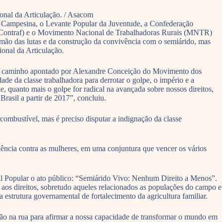
ional da Articulação. / Asacom
a Campesina, o Levante Popular da Juventude, a Confederação
l (Contraf) e o Movimento Nacional de Trabalhadoras Rurais (MNTR)
r mão das lutas e da construção da convivência com o semiárido, mas
ional da Articulação.
smo caminho apontado por Alexandre Conceição do Movimento dos
e da classe trabalhadora para derrotar o golpe, o império e a
de, quanto mais o golpe for radical na avançada sobre nossos direitos,
asil a partir de 2017”, concluiu.
 combustível, mas é preciso disputar a indignação da classe
lência contra as mulheres, em uma conjuntura que vencer os vários
asil Popular o ato público: “Semiárido Vivo: Nenhum Direito a Menos”.
aos direitos, sobretudo aqueles relacionados as populações do campo e
estrutura governamental de fortalecimento da agricultura familiar.
ão na rua para afirmar a nossa capacidade de transformar o mundo em