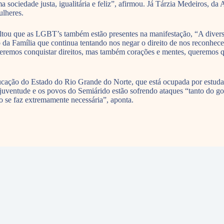
 sociedade justa, igualitária e feliz”, afirmou. Já Tárzia Medeiros, d
ulheres.
ltou que as LGBT’s também estão presentes na manifestação, “A diversid
a Família que continua tentando nos negar o direito de nos reconhecer 
Queremos conquistar direitos, mas também corações e mentes, queremos qu
ucação do Estado do Rio Grande do Norte, que está ocupada por estudan
ventude e os povos do Semiárido estão sofrendo ataques “tanto do gove
o se faz extremamente necessária”, aponta.