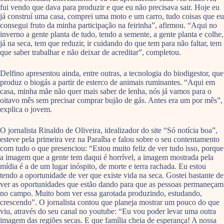
fui vendo que dava para produzir e que eu não precisava sair. Hoje eu
já construí uma casa, comprei uma moto e um carro, tudo coisas que eu
consegui fruto da minha participação na feirinha”, afirmou. “Aqui no
inverno a gente planta de tudo, tendo a semente, a gente planta e colhe,
já na seca, tem que reduzir, ir cuidando do que tem para não faltar, tem
que saber trabalhar e não deixar de acreditar”, completou.
Delfino apresentou ainda, entre outras, a tecnologia do biodigestor, que
produz o biogás a partir de esterco de animais ruminantes. “Aqui em
casa, minha mãe não quer mais saber de lenha, nós já vamos para o
oitavo mês sem precisar comprar bujão de gás. Antes era um por mês”,
explica o jovem.
O jornalista Rinaldo de Oliveira, idealizador do site “Só notícia boa”,
esteve pela primeira vez na Paraíba e falou sobre o seu contentamento
com tudo o que presenciou: “Estou muito feliz de ver tudo isso, porque
a imagem que a gente tem daqui é horrível, a imagem mostrada pela
mídia é a de um lugar inóspito, de morte e terra rachada. Eu estou
tendo a oportunidade de ver que existe vida na seca. Gostei bastante de
ver as oportunidades que estão dando para que as pessoas permaneçam
no campo. Muito bom ver essa garotada produzindo, estudando,
crescendo”. O jornalista contou que planeja mostrar um pouco do que
viu, através do seu canal no youtube: “Eu vou poder levar uma outra
imagem das regiões secas. E que família cheia de esperança! A nossa