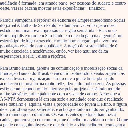
audiência é formada, em grande parte, por pessoas do sudeste e centro
oeste, vai ser bacana mostrar estas experiências”, finalizou.
Patrícia Pamplona é repórter da editoria de Empreendedorismo Social
do jornal A Folha de São Paulo, ela também vai voltar para o seu
estado com uma nova impressão da região semiárida: “Eu sou de
Florianópolis e moro em São Paulo e o que chega para a gente é um
estereótipo de lugar arrasado, é muito bom chegar aqui e ver uma
população vivendo com qualidade. A noção de sustentabilidade é
muito associada a acadêmicos, então, ver isso aqui me deixa
esperançosa e feliz”, disse a repórter.
Para Bruno Maciel, gerente de comunicação e mobilização social da
Fundação Banco do Brasil, o encontro, sobretudo a visita, superou as
expectativas da organização: “Tudo que a gente tinha planejado
aconteceu de uma forma muito feliz, deu tudo muito certo. As pessoas
estão demonstrando muito interesse pelo projeto e está todo mundo
muito satisfeito, principalmente com a visita de campo. Acho que a
AS-PTA demonstrou lá em sua sede a seriedade com que é realizado
esse trabalho e, aqui na visita a propriedade do jovem Delfino, a figura
dele, corrobora essa seriedade, e acho que todo mundo sai ganhando,
todo mundo quer contribuir. Os vários entes que trabalham nessa
cadeia, querem algo em comum, que é melhorar a vida do outro. O que
a gente conseguiu observar é que de fato a vida melhorou, começou a