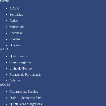
MENU
A ASA
Semiárido
Ações
Multimídia
Enconasa
Contato
Doações
A ASA
Quem Somos
Como Surgimos
Linha do Tempo
Espaços de Participação
Prêmios
AÇÕES
Cisternas nas Escolas
DAKI – Semiárido Vivo
Quintais das Margaridas