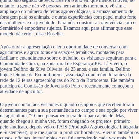
quinto ano seguido de seca. Este foi o ano em que menos choveu, no
entanto, a gente não vê pessoas nem animais morrendo, vê sim a
ampliação do número de feiras agroecológicas, o armazenamento de
forragem para os animais, e outras experiências com papel muito forte
das mulheres e da juventude. Para nós, construir a convivência com o
Semiárido é empoderar sujeitos. Estamos aqui para afirmar que esse
modelo dá certo”, disse Roselita.
Após ouvir a apresentação e ter a oportunidade de conversar com
agricultores e agricultoras em estações temáticas, montadas para
facilitar o entendimento sobre o trabalho, os visitantes seguiram para a
Comunidade Cinza, na zona rural de Esperança-PB. Lá vivem, o
jovem Delfino da Silva Oliveira, de 23 anos, e sua família. Delfino
hoje é feirante da Ecoborborema, associação que reúne feirantes da
rede de 12 feiras agroecológicas do Polo da Borborema. Ele também
participa da Comissão de Jovens do Polo e recentemente começou a
atividade de apicultor.
O jovem contou aos visitantes o quanto os apoios que recebeu foram
determinantes para a sua permanência no campo e sua opção por viver
da agricultura. “O meu pensamento era de ir para a cidade. Mas,
quando chegou a minha vez, foram chegando os projetos, primeiro
pelo sindicato, depois veio o PAIS (Produção Agroecológica Integrada
e Sustentável), que me ajudou a produzir hortaliças. Vieram também os
cursos, oficinas, intercâmbios e eu fui aprendendo cada vez mais. Aí,