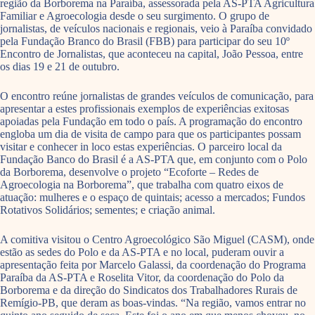
região da Borborema na Paraíba, assessorada pela AS-PTA Agricultura
Familiar e Agroecologia desde o seu surgimento. O grupo de
jornalistas, de veículos nacionais e regionais, veio à Paraíba convidado
pela Fundação Branco do Brasil (FBB) para participar do seu 10º
Encontro de Jornalistas, que aconteceu na capital, João Pessoa, entre
os dias 19 e 21 de outubro.
O encontro reúne jornalistas de grandes veículos de comunicação, para
apresentar a estes profissionais exemplos de experiências exitosas
apoiadas pela Fundação em todo o país. A programação do encontro
engloba um dia de visita de campo para que os participantes possam
visitar e conhecer in loco estas experiências. O parceiro local da
Fundação Banco do Brasil é a AS-PTA que, em conjunto com o Polo
da Borborema, desenvolve o projeto “Ecoforte – Redes de
Agroecologia na Borborema”, que trabalha com quatro eixos de
atuação: mulheres e o espaço de quintais; acesso a mercados; Fundos
Rotativos Solidários; sementes; e criação animal.
A comitiva visitou o Centro Agroecológico São Miguel (CASM), onde
estão as sedes do Polo e da AS-PTA e no local, puderam ouvir a
apresentação feita por Marcelo Galassi, da coordenação do Programa
Paraíba da AS-PTA e Roselita Vitor, da coordenação do Polo da
Borborema e da direção do Sindicatos dos Trabalhadores Rurais de
Remígio-PB, que deram as boas-vindas. “Na região, vamos entrar no