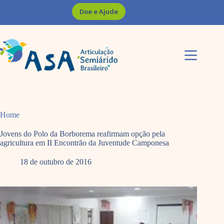
Pular
Doe e Ajude
para
o
conteúdo
Home
Jovens do Polo da Borborema reafirmam opção pela
agricultura em II Encontrão da Juventude Camponesa
18 de outubro de 2016