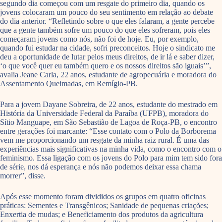
segundo dia começou com um resgate do primeiro dia, quando os
jovens colocaram um pouco do seu sentimento em relação ao debate
do dia anterior. “Refletindo sobre o que eles falaram, a gente percebe
que a gente também sofre um pouco do que eles sofreram, pois eles
começaram jovens como nós, não foi de hoje. Eu, por exemplo,
quando fui estudar na cidade, sofri preconceitos. Hoje o sindicato me
deu a oportunidade de lutar pelos meus direitos, de ir lá e saber dizer,
‘o que você quer eu também quero e os nossos direitos são iguais’”,
avalia Jeane Carla, 22 anos, estudante de agropecuária e moradora do
Assentamento Queimadas, em Remígio-PB.
Para a jovem Dayane Sobreira, de 22 anos, estudante do mestrado em
História da Universidade Federal da Paraíba (UFPB), moradora do
Sítio Manguape, em São Sebastião de Lagoa de Roça-PB, o encontro
entre gerações foi marcante: “Esse contato com o Polo da Borborema
vem me proporcionando um resgate da minha raiz rural. É uma das
experiências mais significativas na minha vida, como o encontro com o
feminismo. Essa ligação com os jovens do Polo para mim tem sido fora
de série, nos dá esperança e nós não podemos deixar essa chama
morrer”, disse.
Após esse momento foram divididos os grupos em quatro oficinas
práticas: Sementes e Transgênicos; Sanidade de pequenas criações;
Enxertia de mudas; e Beneficiamento dos produtos da agricultura