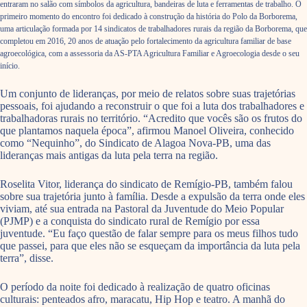
entraram no salão com símbolos da agricultura, bandeiras de luta e ferramentas de trabalho. O
primeiro momento do encontro foi dedicado à construção da história do Polo da Borborema,
uma articulação formada por 14 sindicatos de trabalhadores rurais da região da Borborema, que
completou em 2016, 20 anos de atuação pelo fortalecimento da agricultura familiar de base
agroecológica, com a assessoria da AS-PTA Agricultura Familiar e Agroecologia desde o seu
início.
Um conjunto de lideranças, por meio de relatos sobre suas trajetórias
pessoais, foi ajudando a reconstruir o que foi a luta dos trabalhadores e
trabalhadoras rurais no território. “Acredito que vocês são os frutos do
que plantamos naquela época”, afirmou Manoel Oliveira, conhecido
como “Nequinho”, do Sindicato de Alagoa Nova-PB, uma das
lideranças mais antigas da luta pela terra na região.
Roselita Vitor, liderança do sindicato de Remígio-PB, também falou
sobre sua trajetória junto à família. Desde a expulsão da terra onde eles
viviam, até sua entrada na Pastoral da Juventude do Meio Popular
(PJMP) e a conquista do sindicato rural de Remígio por essa
juventude. “Eu faço questão de falar sempre para os meus filhos tudo
que passei, para que eles não se esqueçam da importância da luta pela
terra”, disse.
O período da noite foi dedicado à realização de quatro oficinas
culturais: penteados afro, maracatu, Hip Hop e teatro. A manhã do