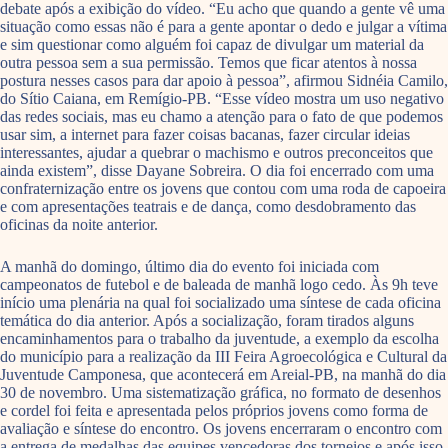
debate após a exibição do vídeo. “Eu acho que quando a gente vê uma
situação como essas não é para a gente apontar o dedo e julgar a vítima
e sim questionar como alguém foi capaz de divulgar um material da
outra pessoa sem a sua permissão. Temos que ficar atentos à nossa
postura nesses casos para dar apoio à pessoa”, afirmou Sidnéia Camilo,
do Sítio Caiana, em Remígio-PB. “Esse vídeo mostra um uso negativo
das redes sociais, mas eu chamo a atenção para o fato de que podemos
usar sim, a internet para fazer coisas bacanas, fazer circular ideias
interessantes, ajudar a quebrar o machismo e outros preconceitos que
ainda existem”, disse Dayane Sobreira. O dia foi encerrado com uma
confraternização entre os jovens que contou com uma roda de capoeira
e com apresentações teatrais e de dança, como desdobramento das
oficinas da noite anterior.
A manhã do domingo, último dia do evento foi iniciada com
campeonatos de futebol e de baleada de manhã logo cedo. Às 9h teve
início uma plenária na qual foi socializado uma síntese de cada oficina
temática do dia anterior. Após a socialização, foram tirados alguns
encaminhamentos para o trabalho da juventude, a exemplo da escolha
do município para a realização da III Feira Agroecológica e Cultural da
Juventude Camponesa, que acontecerá em Areial-PB, na manhã do dia
30 de novembro. Uma sistematização gráfica, no formato de desenhos
e cordel foi feita e apresentada pelos próprios jovens como forma de
avaliação e síntese do encontro. Os jovens encerraram o encontro com
a entrega de medalhas das equipes vencedoras dos torneios e após isso