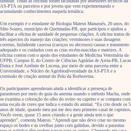
familiar. Todas as oficinas foram facilitadas por assessores técnicos da
AS-PTA ou parceiros e por jovens que vem experimentando e
acumulando conhecimentos naquela temática.
Um exemplo é o estudante de Biologia Mateus Manassés, 20 anos, do
Sítio Soares, município de Queimadas-PB, que participou e ajudou a
facilitar a oficina de sanidade de pequenas criações. A oficina tratou de
três aspectos do manejo das criações: verminoses e suas dosagens
corretas, linfadenite caseosa (caroços ou abcessos) causas e tratamento
adequado e os cuidados com as crias recém-nascidas e matrizes. A
oficina contou com o apoio dos estudantes de Medicina Veterinária da
UFPB, Campus II, do Centro de Ciências Agrárias de Areia-PB, Lucas
Dutra e José Antônio de Lucena, por meio de uma parceria entre a
Universidade, o Núcleo de Agrobiodiversidade da AS-PTA e a
comissão de criação animal do Polo da Borborema.
Os participantes aprenderam ainda a identificar a presença de
parasitoses por meio do guia da anemia usando o método Macha, onde
se examina a coloração do olho do ovino ou caprino e se compara com
uma escala de cores que indica o estado do animal. “Eu crio desde os 5
anos de idade, quando meu pai me deu meu primeiro casal de caprinos.
Vocês veem, quase 15 anos criando e a gente ainda tem o que
aprender”, comenta Mateus. “Aprendi que não devo criar no mesmo
espaço os bodes e as ovelhas junto com galinhas, devido a parasitas
que as galinhas têm podem passar para os outros. Chegando em casa