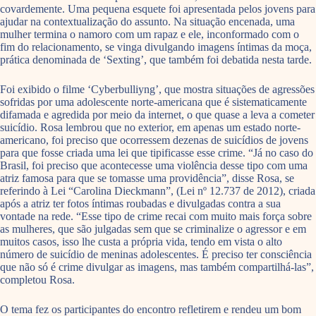
covardemente. Uma pequena esquete foi apresentada pelos jovens para
ajudar na contextualização do assunto. Na situação encenada, uma
mulher termina o namoro com um rapaz e ele, inconformado com o
fim do relacionamento, se vinga divulgando imagens íntimas da moça,
prática denominada de ‘Sexting’, que também foi debatida nesta tarde.
Foi exibido o filme ‘Cyberbulliyng’, que mostra situações de agressões
sofridas por uma adolescente norte-americana que é sistematicamente
difamada e agredida por meio da internet, o que quase a leva a cometer
suicídio. Rosa lembrou que no exterior, em apenas um estado norte-
americano, foi preciso que ocorressem dezenas de suicídios de jovens
para que fosse criada uma lei que tipificasse esse crime. “Já no caso do
Brasil, foi preciso que acontecesse uma violência desse tipo com uma
atriz famosa para que se tomasse uma providência”, disse Rosa, se
referindo à Lei “Carolina Dieckmann”, (Lei nº 12.737 de 2012), criada
após a atriz ter fotos íntimas roubadas e divulgadas contra a sua
vontade na rede. “Esse tipo de crime recai com muito mais força sobre
as mulheres, que são julgadas sem que se criminalize o agressor e em
muitos casos, isso lhe custa a própria vida, tendo em vista o alto
número de suicídio de meninas adolescentes. É preciso ter consciência
que não só é crime divulgar as imagens, mas também compartilhá-las”,
completou Rosa.
O tema fez os participantes do encontro refletirem e rendeu um bom