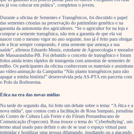
eu já vou colocar em prática”, completou o jovem.
Durante a oficina de Sementes e Transgênicos, foi discutido o papel
das sementes crioulas na preservação do patrimônio genético e na
garantia da autonomia dos agricultores. “Se o agricultor for na loja e
comprar a semente transgênica, não tem a garantia de que ela vai
nascer com o mesmo vigor no ano seguinte, isso já é feito para obrigar
ele a ficar sempre comprando, é uma semente que ameaça a sua
saúde”, afirmou Eduardo Muniz, estudante de Agroecologia e morador
de Massaranduba-PB. Foi debatido o conceito de transgênico e foram
feitos ainda testes rápidos de transgenia com amostras de sementes de
milho. Os participantes da oficina conheceram os materiais e assistiram
ao vídeo-animação da Campanha “Não planto transgênicos para não
apagar a minha história!” desenvolvida pela AS-PTA em parceria com
o Polo da Borborema.
Ética na era das novas mídias
Na tarde do segundo dia, foi feito um debate sobre o tema: “A ética e a
nova mídia”, que contou com a facilitação de Rosa Sampaio, jornalista
do Centro de Cultura Luís Freire e do Fórum Pernambucano de
Comunicação (Fopecom). Rosa trouxe o tema do ‘Cyberbullying’, um
termo atual usado para definir o ato de se usar o espaço virtual para
intimidar e hostilizar uma pessoa difamando, insultando ou a atacando