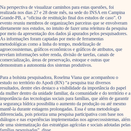
Na perspectiva de visualizar caminhos para estas questões, foi
realizada nos dias 27 e 28 deste mês, na sede do INSA em Campina
Grande-PB, a “oficina de restituição final dos estudos de caso”. O
evento reuniu membros de organizações parceiras que se envolveram
diretamente nos estudos, no intuito de fazer uma releitura da pesquisa
por meio da apresentação dos dados já apurados pelos pesquisadores.
As informações foram captadas por meio de ferramentas
metodológicas como a linha do tempo, modelização de
agroecossistemas, gráficos econômicos e gráficos de atributos, que
revelam informações sobre renda, divisão de tarefas, canais de
comercialização, áreas de preservação, estoque e outras que
demonstram a autonomia dos sistemas produtivos.
Para a bolsista pesquisadora, Roselma Viana que acompanhou o
estudo no território do Apodi (RN) “a pesquisa traz diversos
resultados, dentre eles destaco a visibilidade da importância do papel
da mulher dentro da unidade familiar, da comunidade e do território e a
importância das tecnologias sociais para famílias, que além de garantir
a segurança hídrica possibilita o aumento da produção ou até mesmo
mantê-la durante estiagens prolongadas. Essa é uma metodologia
diferenciada, pois prioriza uma pesquisa participativa com base nos
diálogos e nas experiências implementadas nos agroecossistemas, além
de uma sistematização das estratégias agrícolas e sociais adotadas pelas
famílias pesquisadas”, disse.