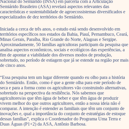
Nacional do Semiárido (INSA) em parceria com a Articulação
Semiárido Brasileiro (ASA) revelará aspectos relevantes das
características e sustentabilidade de agroecossistemas diversificados e
especializados de dez territórios do Semiárido.
Iniciada a cerca de três anos, o estudo está sendo desenvolvido em
territórios específicos nos estados da Bahia, Piauí, Pernambuco, Ceará,
Minas Gerais, Paraíba, Rio Grande do Norte, Alagoas e Sergipe.
Aproximadamente, 50 famílias agricultoras participam da pesquisa que
analisa aspectos econômicos, sociais e ecológicos das experiências, a
fim de apontar a viabilidade dos diversos modos de produção,
sobretudo, no período de estiagem que já se estende na região por mais
de cinco anos.
“Essa pesquisa tem um lugar diferente quando eu olho para a história
do Semiárido. Então, como é que a gente olha para este período de
seca e para a forma como os agricultores vão construindo alternativas,
sobretudo na perspectiva da resiliência. Nós sabemos que
agricultores/as que têm água de beber e que têm água de produzir
vivem melhor do que outros agricultores, então a nossa ideia não é
comparar. A intenção é entender as familiais que têm um conjunto de
inovações e, qual a importância do conjunto de estratégias de estoque
dessas famílias”, explica o Coordenador do Programa Uma Terra e
Duas Águas (P1+2) da ASA, Antônio Barbosa.