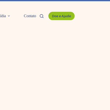
ídia
Contato
Doe e Ajude