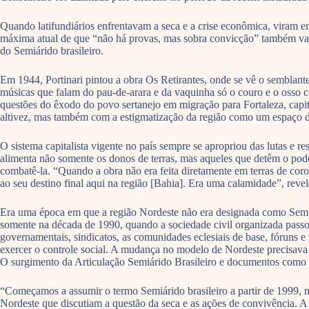
Quando latifundiários enfrentavam a seca e a crise econômica, viram em
máxima atual de que “não há provas, mas sobra convicção” também val
do Semiárido brasileiro.
Em 1944, Portinari pintou a obra Os Retirantes, onde se vê o sembla
músicas que falam do pau-de-arara e da vaquinha só o couro e o osso 
questões do êxodo do povo sertanejo em migração para Fortaleza, capit
altivez, mas também com a estigmatização da região como um espaço de
O sistema capitalista vigente no país sempre se apropriou das lutas e r
alimenta não somente os donos de terras, mas aqueles que detêm o poder
combatê-la. “Quando a obra não era feita diretamente em terras de cor
ao seu destino final aqui na região [Bahia]. Era uma calamidade”, revel
Era uma época em que a região Nordeste não era designada como Semiár
somente na década de 1990, quando a sociedade civil organizada passou 
governamentais, sindicatos, as comunidades eclesiais de base, fóruns e
exercer o controle social. A mudança no modelo de Nordeste precisava n
O surgimento da Articulação Semiárido Brasileiro e documentos como a 
“Começamos a assumir o termo Semiárido brasileiro a partir de 1999, na
Nordeste que discutiam a questão da seca e as ações de convivência. A