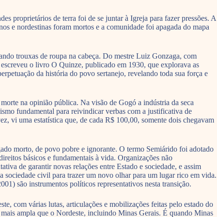
proprietários de terra foi de se juntar à Igreja para fazer pressões. A
inos e nordestinas foram mortos e a comunidade foi apagada do mapa
egando trouxas de roupa na cabeça. Do mestre Luiz Gonzaga, com
 escreveu o livro O Quinze, publicado em 1930, que explorava as
erpetuação da história do povo sertanejo, revelando toda sua força e
e morte na opinião pública. Na visão de Gogó a indústria da seca
ismo fundamental para reivindicar verbas com a justificativa de
 vez, vi uma estatística que, de cada R$ 100,00, somente dois chegavam
ado morto, de povo pobre e ignorante. O termo Semiárido foi adotado
direitos básicos e fundamentais à vida. Organizações não
ativa de garantir novas relações entre Estado e sociedade, e assim
 sociedade civil para trazer um novo olhar para um lugar rico em vida.
1) são instrumentos políticos representativos nesta transição.
e, com várias lutas, articulações e mobilizações feitas pelo estado do
ão mais ampla que o Nordeste, incluindo Minas Gerais. É quando Minas