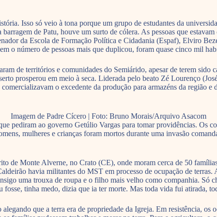
stória. Isso só veio à tona porque um grupo de estudantes da univer
 barragem de Patu, houve um surto de cólera. As pessoas que estavam d
denador da Escola de Formação Política e Cidadania (Espaf), Elviro B
em o número de pessoas mais que duplicou, foram quase cinco mil habit
aram de territórios e comunidades do Semiárido, apesar de terem sido c
serto prosperou em meio à seca. Liderada pelo beato Zé Lourenço (Jo
ra, comercializavam o excedente da produção para armazéns da região e d
Imagem de Padre Cícero | Foto: Bruno Morais/Arquivo Asacom
ue pediram ao governo Getúlio Vargas para tomar providências. Os cor
, homens, mulheres e crianças foram mortos durante uma invasão coman
rito de Monte Alverne, no Crato (CE), onde moram cerca de 50 famílias 
deirão havia militantes do MST em processo de ocupação de terras. An
o consigo uma trouxa de roupa e o filho mais velho como companhia. Só
osse, tinha medo, dizia que ia ter morte. Mas toda vida fui atirada, tod
alegando que a terra era de propriedade da Igreja. Em resistência, os