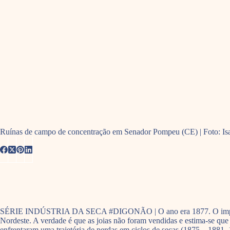
Ruínas de campo de concentração em Senador Pompeu (CE) | Foto: Isa
SÉRIE INDÚSTRIA DA SECA #DIGONÃO | O ano era 1877. O imperador Do
Nordeste. A verdade é que as joias não foram vendidas e estima-se que
enfrentaram uma trajetória de perdas em ciclos de secas (1875 – 1881