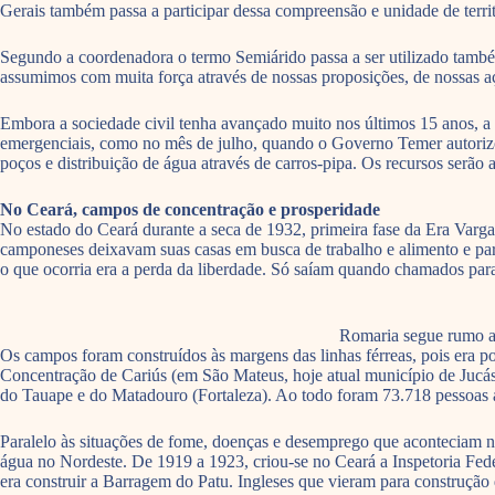
Gerais também passa a participar dessa compreensão e unidade de terri
Segundo a coordenadora o termo Semiárido passa a ser utilizado tamb
assumimos com muita força através de nossas proposições, de nossas aç
Embora a sociedade civil tenha avançado muito nos últimos 15 anos, a i
emergenciais, como no mês de julho, quando o Governo Temer autorizou
poços e distribuição de água através de carros-pipa. Os recursos s
No Ceará, campos de concentração e prosperidade
No estado do Ceará durante a seca de 1932, primeira fase da Era Va
camponeses deixavam suas casas em busca de trabalho e alimento e par
o que ocorria era a perda da liberdade. Só saíam quando chamados par
Romaria segue rumo a
Os campos foram construídos às margens das linhas férreas, pois era 
Concentração de Cariús (em São Mateus, hoje atual município de Ju
do Tauape e do Matadouro (Fortaleza). Ao todo foram 73.718 pessoas 
Paralelo às situações de fome, doenças e desemprego que aconteciam no
água no Nordeste. De 1919 a 1923, criou-se no Ceará a Inspetoria Fe
era construir a Barragem do Patu. Ingleses que vieram para construção