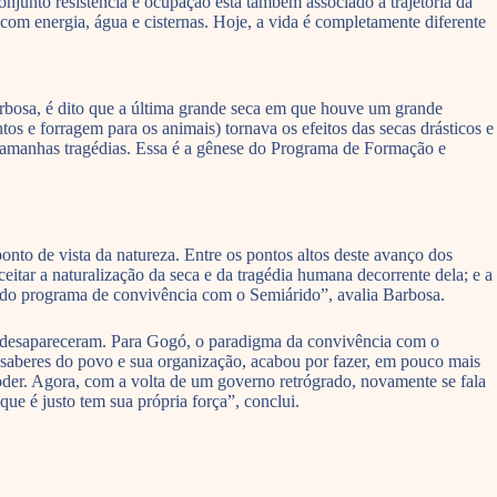
onjunto resistência e ocupação está também associado à trajetória da
com energia, água e cisternas. Hoje, a vida é completamente diferente
bosa, é dito que a última grande seca em que houve um grande
os e forragem para os animais) tornava os efeitos das secas drásticos e
r tamanhas tragédias. Essa é a gênese do Programa de Formação e
nto de vista da natureza. Entre os pontos altos deste avanço dos
itar a naturalização da seca e da tragédia humana decorrente dela; e a
 do programa de convivência com o Semiárido”, avalia Barbosa.
ão desapareceram. Para Gogó, o paradigma da convivência com o
 saberes do povo e sua organização, acabou por fazer, em pouco mais
oder. Agora, com a volta de um governo retrógrado, novamente se fala
que é justo tem sua própria força”, conclui.