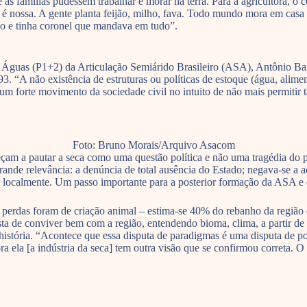
s famílias pudessem trabalhar e morar na terra. Para a agricultora, o c
 é nossa. A gente planta feijão, milho, fava. Todo mundo mora em casa 
co e tinha coronel que mandava em tudo”.
Águas (P1+2) da Articulação Semiárido Brasileiro (ASA), Antônio Bar
 “A não existência de estruturas ou políticas de estoque (água, aliment
i um forte movimento da sociedade civil no intuito de não mais permiti
Foto: Bruno Morais/Arquivo Asacom
çam a pautar a seca como uma questão política e não uma tragédia do po
nde relevância: a denúncia de total ausência do Estado; negava-se a ace
s localmente. Um passo importante para a posterior formação da ASA e
As perdas foram de criação animal – estima-se 40% do rebanho da regi
ta de conviver bem com a região, entendendo bioma, clima, a partir de
história. “Acontece que essa disputa de paradigmas é uma disputa de p
a ela [a indústria da seca] tem outra visão que se confirmou correta. O 