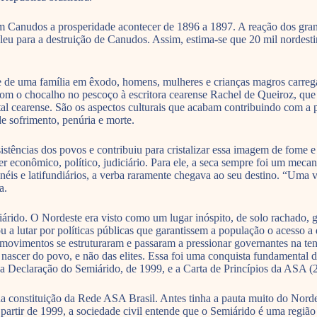
 Canudos a prosperidade acontecer de 1896 a 1897. A reação dos grandes 
eu para a destruição de Canudos. Assim, estima-se que 20 mil nordest
nte de uma família em êxodo, homens, mulheres e crianças magros carr
com o chocalho no pescoço à escritora cearense Rachel de Queiroz, que
al cearense. São os aspectos culturais que acabam contribuindo com a p
 sofrimento, penúria e morte.
esistências dos povos e contribuiu para cristalizar essa imagem de fome 
 econômico, político, judiciário. Para ele, a seca sempre foi um mecan
onéis e latifundiários, a verba raramente chegava ao seu destino. “Uma
a.
ido. O Nordeste era visto como um lugar inóspito, de solo rachado, g
a lutar por políticas públicas que garantissem a população o acesso a 
 movimentos se estruturaram e passaram a pressionar governantes na tent
ascer do povo, e não das elites. Essa foi uma conquista fundamental da
Declaração do Semiárido, de 1999, e a Carta de Princípios da ASA (200
 constituição da Rede ASA Brasil. Antes tinha a pauta muito do Nordest
 partir de 1999, a sociedade civil entende que o Semiárido é uma regi