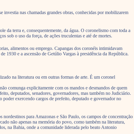
e se investia nas chamadas grandes obras, conhecidas por mobilizarem
trole da terra e, consequentemente, da água. O coronelismo com toda a
os sob o uso da força, de ações truculentas e até de mortes.
dorias, alimentos ou emprego. Capangas dos coronéis intimidavam
 de 1930 e a ascensão de Getúlio Vargas à presidência da República.
izado na literatura ou em outras formas de arte. É um coronel
uem não comunga explicitamente com os mandos e desmandos de quem
refeito, deputados, senadores, governadores, mas também no Judiciário.
no poder exercendo cargos de prefeito, deputado e governador no
dos nordestinos para Amazonas e São Paulo, os campos de concentração
á marcado não apenas na memória do povo, como também na literatura,
udos, na Bahia, onde a comunidade liderada pelo beato Antonio