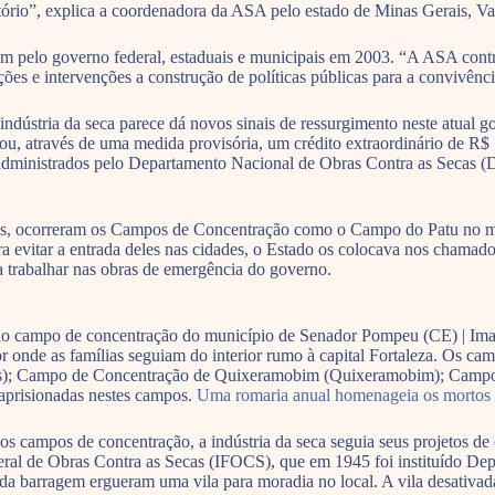
tório”, explica a coordenadora da ASA pelo estado de Minas Gerais, Va
ém pelo governo federal, estaduais e municipais em 2003. “A ASA cont
ões e intervenções a construção de políticas públicas para a convivênc
ndústria da seca parece dá novos sinais de ressurgimento neste atual g
, através de uma medida provisória, um crédito extraordinário de R$ 7
erão administrados pelo Departamento Nacional de Obras Contra as Se
rgas, ocorreram os Campos de Concentração como o Campo do Patu no m
a evitar a entrada deles nas cidades, o Estado os colocava nos chamad
a trabalhar nas obras de emergência do governo.
o campo de concentração do município de Senador Pompeu (CE) | I
por onde as famílias seguiam do interior rumo à capital Fortaleza. Os
cás); Campo de Concentração de Quixeramobim (Quixeramobim); Campo
aprisionadas nestes campos.
Uma romaria anual homenageia os mortos
s campos de concentração, a indústria da seca seguia seus projetos de
deral de Obras Contra as Secas (IFOCS), que em 1945 foi instituído 
 da barragem ergueram uma vila para moradia no local. A vila desativa