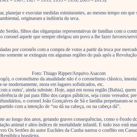
ensar, planejar e executar medidas estruturantes, ao mesmo tempo em qu
ambiental, originaram a indústria da seca.
do Sertão, filhos das oligarquias representativas de famílias com o con
do coronel aquele que sempre obrigou um povo a lhe fazer favores/serviç
uladas por coronéis com a compra de votos a partir da troca por merca
ismo somente se extinguiu em algumas regiões do país após a Revolução
Foto: Thiago Ripper/Arquivo Asacom
gó), o coronelismo da atualidade não é o coronelismo clássico, imortal
e-se modernamente, mora em lugares sofisticados, etc.
com a outra’, ainda subsiste. Hoje, aqui em nossa região [Bahia], q
nsferência de pai para filho dos cargos públicos, seja como vereador, p
ifundiários, o coronel João Gonçalves de Sá e família perpetuaram-se 
partido com a intenção de “ou dá na cabeça, ou na cabeça dá”.
esente ao longo dos anos, gerando graves consequências, como o êxodo 
criação animal e altos índices de mortalidade infantil. E tudo isso est
 livro Os Sertões do autor Euclides da Cunha narrou o conflito em Can
República brasileira.