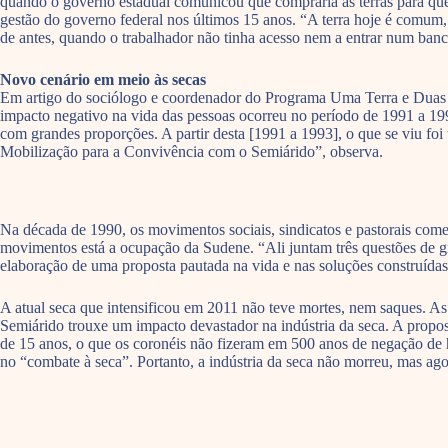
quando o governo estadual comunicou que compraria as terras para que a
gestão do governo federal nos últimos 15 anos. “A terra hoje é comum,
de antes, quando o trabalhador não tinha acesso nem a entrar num ban
Novo cenário em meio às secas
Em artigo do sociólogo e coordenador do Programa Uma Terra e Duas 
impacto negativo na vida das pessoas ocorreu no período de 1991 a 1993.
com grandes proporções. A partir desta [1991 a 1993], o que se viu fo
Mobilização para a Convivência com o Semiárido”, observa.
Na década de 1990, os movimentos sociais, sindicatos e pastorais come
movimentos está a ocupação da Sudene. “Ali juntam três questões de gra
elaboração de uma proposta pautada na vida e nas soluções construída
A atual seca que intensificou em 2011 não teve mortes, nem saques. 
Semiárido trouxe um impacto devastador na indústria da seca. A propos
de 15 anos, o que os coronéis não fizeram em 500 anos de negação de 
no “combate à seca”. Portanto, a indústria da seca não morreu, mas agor