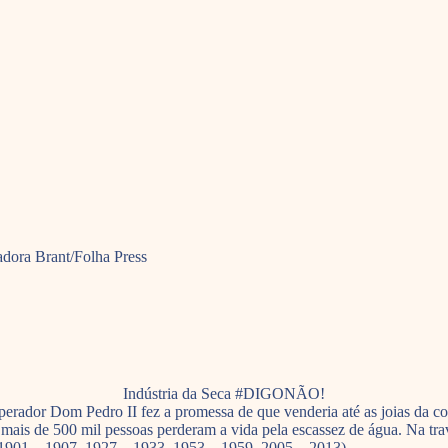
dora Brant/Folha Press
Indústria da Seca #DIGONÃO!
m Pedro II fez a promessa de que venderia até as joias da coroa n
 mais de 500 mil pessoas perderam a vida pela escassez de água. Na tra
, 1901 – 1907, 1927 – 1933, 1953 – 1959, 2005 – 2013).