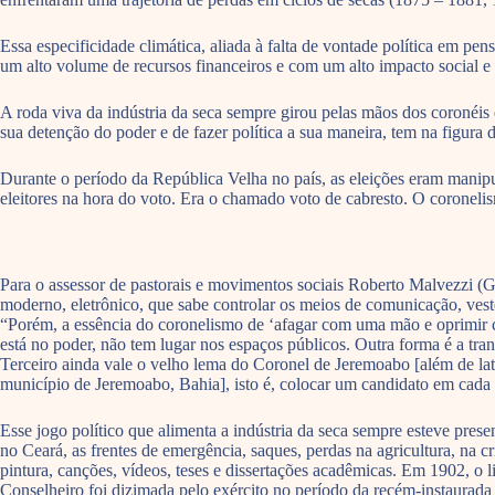
Essa especificidade climática, aliada à falta de vontade política em p
um alto volume de recursos financeiros e com um alto impacto social e 
A roda viva da indústria da seca sempre girou pelas mãos dos coronéis 
sua detenção do poder e de fazer política a sua maneira, tem na figura 
Durante o período da República Velha no país, as eleições eram manip
eleitores na hora do voto. Era o chamado voto de cabresto. O coronel
Para o assessor de pastorais e movimentos sociais Roberto Malvezzi (Go
moderno, eletrônico, que sabe controlar os meios de comunicação, vest
“Porém, a essência do coronelismo de ‘afagar com uma mão e oprimir 
está no poder, não tem lugar nos espaços públicos. Outra forma é a tra
Terceiro ainda vale o velho lema do Coronel de Jeremoabo [além de lat
município de Jeremoabo, Bahia], isto é, colocar um candidato em cada 
Esse jogo político que alimenta a indústria da seca sempre esteve pr
no Ceará, as frentes de emergência, saques, perdas na agricultura, na 
pintura, canções, vídeos, teses e dissertações acadêmicas. Em 1902, o
Conselheiro foi dizimada pelo exército no período da recém-instaurada 