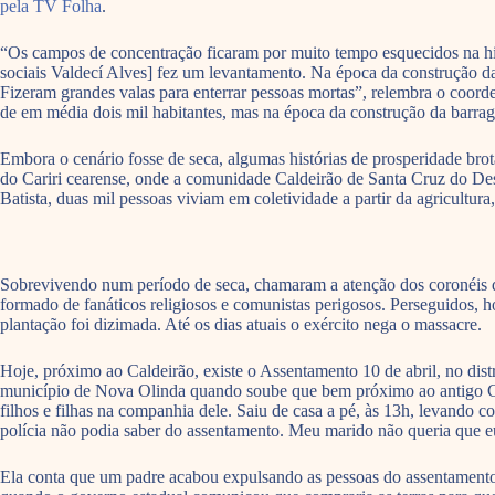
pela TV Folha
.
“Os campos de concentração ficaram por muito tempo esquecidos na hi
sociais Valdecí Alves] fez um levantamento. Na época da construção da
Fizeram grandes valas para enterrar pessoas mortas”, relembra o coor
de em média dois mil habitantes, mas na época da construção da barrag
Embora o cenário fosse de seca, algumas histórias de prosperidade brot
do Cariri cearense, onde a comunidade Caldeirão de Santa Cruz do De
Batista, duas mil pessoas viviam em coletividade a partir da agricultu
Sobrevivendo num período de seca, chamaram a atenção dos coronéis q
formado de fanáticos religiosos e comunistas perigosos. Perseguidos
plantação foi dizimada. Até os dias atuais o exército nega o massacre.
Hoje, próximo ao Caldeirão, existe o Assentamento 10 de abril, no dist
município de Nova Olinda quando soube que bem próximo ao antigo Cal
filhos e filhas na companhia dele. Saiu de casa a pé, às 13h, levand
polícia não podia saber do assentamento. Meu marido não queria que eu f
Ela conta que um padre acabou expulsando as pessoas do assentamento 