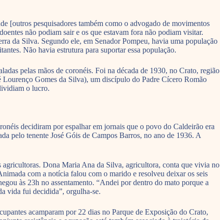
sidade [outros pesquisadores também como o advogado de movimentos
oentes não podiam sair e os que estavam fora não podiam visitar.
ezerra da Silva. Segundo ele, em Senador Pompeu, havia uma população
antes. Não havia estrutura para suportar essa população.
aladas pelas mãos de coronéis. Foi na década de 1930, no Crato, região
sé Lourenço Gomes da Silva), um discípulo do Padre Cícero Romão
ividiam o lucro.
onéis decidiram por espalhar em jornais que o povo do Caldeirão era
dada pelo tenente José Góis de Campos Barros, no ano de 1936. A
agricultoras. Dona Maria Ana da Silva, agricultora, conta que vivia no
imada com a notícia falou com o marido e resolveu deixar os seis
 chegou às 23h no assentamento. “Andei por dentro do mato porque a
a vida fui decidida”, orgulha-se.
 ocupantes acamparam por 22 dias no Parque de Exposição do Crato,