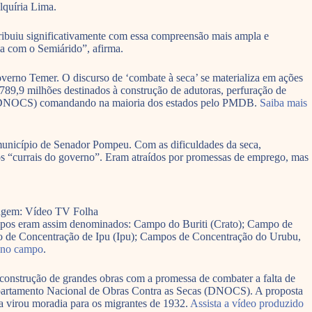
lquíria Lima.
ribuiu significativamente com essa compreensão mais ampla e
ia com o Semiárido”, afirma.
overno Temer. O discurso de ‘combate à seca’ se materializa em ações
89,9 milhões destinados à construção de adutoras, perfuração de
cas (DNOCS) comandando na maioria dos estados pelo PMDB.
Saiba mais
unicípio de Senador Pompeu. Com as dificuldades da seca,
os “currais do governo”. Eram atraídos por promessas de emprego, mas
magem: Vídeo TV Folha
 campos eram assim denominados: Campo do Buriti (Crato); Campo de
 de Concentração de Ipu (Ipu); Campos de Concentração do Urubu,
 no campo
.
 construção de grandes obras com a promessa de combater a falta de
Departamento Nacional de Obras Contra as Secas (DNOCS). A proposta
da virou moradia para os migrantes de 1932.
Assista a vídeo produzido