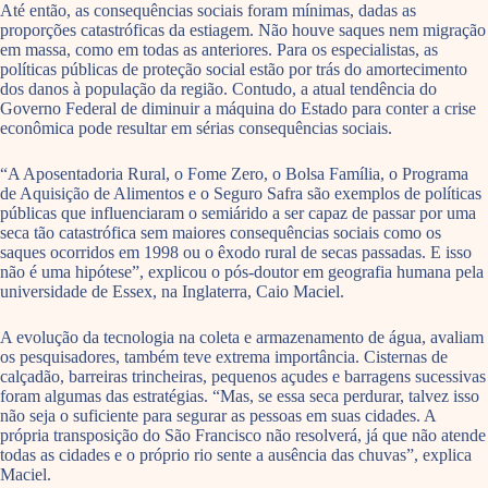
Até então, as consequências sociais foram mínimas, dadas as
proporções catastróficas da estiagem. Não houve saques nem migração
em massa, como em todas as anteriores. Para os especialistas, as
políticas públicas de proteção social estão por trás do amortecimento
dos danos à população da região. Contudo, a atual tendência do
Governo Federal de diminuir a máquina do Estado para conter a crise
econômica pode resultar em sérias consequências sociais.
“A Aposentadoria Rural, o Fome Zero, o Bolsa Família, o Programa
de Aquisição de Alimentos e o Seguro Safra são exemplos de políticas
públicas que influenciaram o semiárido a ser capaz de passar por uma
seca tão catastrófica sem maiores consequências sociais como os
saques ocorridos em 1998 ou o êxodo rural de secas passadas. E isso
não é uma hipótese”, explicou o pós-doutor em geografia humana pela
universidade de Essex, na Inglaterra, Caio Maciel.
A evolução da tecnologia na coleta e armazenamento de água, avaliam
os pesquisadores, também teve extrema importância. Cisternas de
calçadão, barreiras trincheiras, pequenos açudes e barragens sucessivas
foram algumas das estratégias. “Mas, se essa seca perdurar, talvez isso
não seja o suficiente para segurar as pessoas em suas cidades. A
própria transposição do São Francisco não resolverá, já que não atende
todas as cidades e o próprio rio sente a ausência das chuvas”, explica
Maciel.