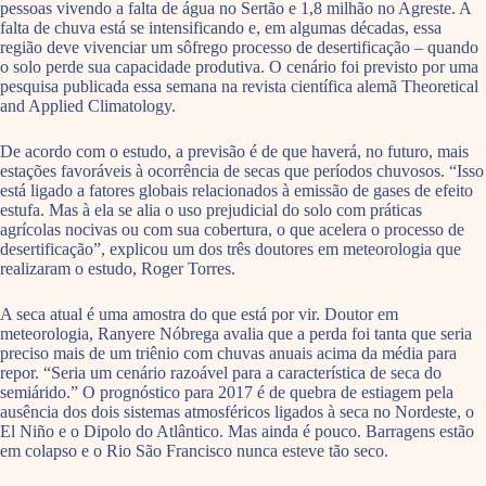
pessoas vivendo a falta de água no Sertão e 1,8 milhão no Agreste. A
falta de chuva está se intensificando e, em algumas décadas, essa
região deve vivenciar um sôfrego processo de desertificação – quando
o solo perde sua capacidade produtiva. O cenário foi previsto por uma
pesquisa publicada essa semana na revista científica alemã Theoretical
and Applied Climatology.
De acordo com o estudo, a previsão é de que haverá, no futuro, mais
estações favoráveis à ocorrência de secas que períodos chuvosos. “Isso
está ligado a fatores globais relacionados à emissão de gases de efeito
estufa. Mas à ela se alia o uso prejudicial do solo com práticas
agrícolas nocivas ou com sua cobertura, o que acelera o processo de
desertificação”, explicou um dos três doutores em meteorologia que
realizaram o estudo, Roger Torres.
A seca atual é uma amostra do que está por vir. Doutor em
meteorologia, Ranyere Nóbrega avalia que a perda foi tanta que seria
preciso mais de um triênio com chuvas anuais acima da média para
repor. “Seria um cenário razoável para a característica de seca do
semiárido.” O prognóstico para 2017 é de quebra de estiagem pela
ausência dos dois sistemas atmosféricos ligados à seca no Nordeste, o
El Niño e o Dipolo do Atlântico. Mas ainda é pouco. Barragens estão
em colapso e o Rio São Francisco nunca esteve tão seco.