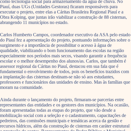
como tecnologia social para armazenamento da água de chuva. No
Piauí, duas UGs (Unidades Gestoras) ficaram responsáveis para
executar o projeto, entre elas a Cáritas Brasileira Regional Piauí e a
Obra Kolping, que juntas irão viabilizar a construção de 88 cisternas,
abrangendo 11 municípios no estado.
Carlos Humberto Campos, coordenador executivo da ASA pelo estado
do Piauí fez a apresentação do projeto, pontuando informações sobre o
surgimento e a importância de possibilitar o acesso à água de
qualidade, viabilizando o bom funcionamento das escolas na região
especialmente nos períodos mais secos, visando garantir a frequência
escolar e o melhor desempenho dos alunos/as. Carlos, que também é
assessor regional da Cáritas no Piauí, destacou em sua fala que é
fundamental o envolvimento de todos, pois os benefícios trazidos com
a implantação das cisternas destinam-se não só aos estudantes,
professores e funcionários das unidades de ensino. Mas às famílias que
moram na comunidade.
Ainda durante o lançamento do projeto, firmaram-se parcerias entre
representantes das entidades e os gestores dos municípios. Na ocasião,
foram apresentadas todas as etapas do projeto, que vão desde a
mobilização social com a seleção e o cadastramento, capacitações de
pedreiros, das comissões municipais e temáticas acerca da gestão e
recursos hídricos, além da construção de cisternas em caráter estrutural