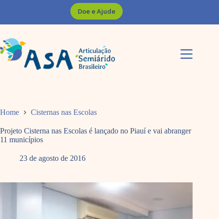
Pular
Doe e Ajude
para
o
conteúdo
Home
Cisternas nas Escolas
Projeto Cisterna nas Escolas é lançado no Piauí e vai abranger
11 municípios
23 de agosto de 2016