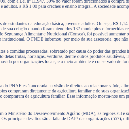
09, com a Lei nº 11.947, 30% do valor foram direcionados à compra dire
e adultos, a R$ 1,00 para creches e ensino integral. A sociedade acomp
e estudantes da educação básica, jovens e adultos. Ou seja, R$ 1,14 b
de sua criação quando foram atendidos 137 municípios e fornecidas ref
 Segurança Alimentar e Nutricional (Consea), foi possível aumentar os
rco institucional. O FNDE informou, por meio da sua assessoria, que
ntes e comidas processadas, sobretudo por causa do poder das grandes 
to delas frutas, hortaliças, verduras, dentre outros produtos saudáveis,
omovida por organizações locais, e o meio ambiente é conservado de for
do PNAE está ancorada na visão de direitos ao relacionar saúde, alimen
cípios compraram diretamente da agricultura familiar e de suas organi
ompraram da agricultura familiar. Essa informação mostra-nos um pr
o Ministério do Desenvolvimento Agrário (MDA), as regiões sul e sude
principais desafios são a falta de DAP¹ das organizações (557), dificu