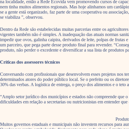
na localidade, então a Rede Ecovida vem promovendo cursos de capacita
nem tinha muitos alimentos regionais. Mas hoje alinhamos um cardápio 
se a gente está organizado, faz parte de uma cooperativa ou associação,
se viabiliza ”, observou.
Dentro da Rede são estabelecidas muitas parcerias entre os agricultores 
vigentes também não é simples. A inadequação das atuais normas sanitá
impedir que ovos, galinha caipira, derivados de leite, polpas de frutas
um parceiro, que pega parte desse produto final para revender. “Conseg
produto, não perder o excedente e diversificar a sua lista de produtos p
Críticas dos assessores técnicos
Conversando com profissionais que desenvolvem esses projetos nos terri
determinados atores do poder público local. Se o prefeito ou os diretor
30% das verbas. A logística de entrega, o preço dos alimentos e o teto 
“Amplo setor jurídico dos municípios e estados não compreende que o
dificuldades em relação a secretarias ou nutricionistas em entender que
Produto
Muitos governos estaduais e municipais não investem recursos para aume