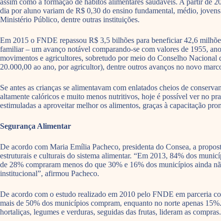
assim como a formação de hábitos alimentares saudáveis. A partir de 20
dia por aluno variam de R$ 0,30 do ensino fundamental, médio, jovens 
Ministério Público, dentre outras instituições.
Em 2015 o FNDE repassou R$ 3,5 bilhões para beneficiar 42,6 milhões d
familiar – um avanço notável comparando-se com valores de 1955, ano 
movimentos e agricultores, sobretudo por meio do Conselho Nacional de
20.000,00 ao ano, por agricultor), dentre outros avanços no novo ma
Se antes as crianças se alimentavam com enlatados cheios de conserva
altamente calóricos e muito menos nutritivos, hoje é possível ver no pra
estimuladas a aproveitar melhor os alimentos, graças à capacitação pr
Segurança Alimentar
De acordo com Maria Emília Pacheco, presidenta do Consea, a proposta 
estruturais e culturais do sistema alimentar. “Em 2013, 84% dos muni
de 28% compraram menos do que 30% e 16% dos municípios ainda não c
institucional”, afirmou Pacheco.
De acordo com o estudo realizado em 2010 pelo FNDE em parceria com 
mais de 50% dos municípios compram, enquanto no norte apenas 15%. Os 
hortaliças, legumes e verduras, seguidas das frutas, lideram as compras.