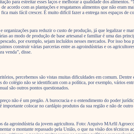
ção para estreitar esses laços e melhorar a qualidade dos alimentos. “
de acordo com as plantações e resgatamos alimentos que não eram mais u
 fica mais fácil crescer. É muito difícil fazer a entrega nos espaços de
e organizações para reduzir o custo de produção, já que legalizar e mant
rias ao modo de produção de base artesanal e familiar é uma das princi
 e pescado, por exemplo, sejam incluídos nesses mercados. Por isso boa 
uimos construir várias parcerias entre as agroindústrias e os agriculto
ara venda”, disse.
tórios, percebemos são vistas muitas dificuldades em comum. Dentre ela
es do colégio não se identificam com a política, por exemplo, vários ent
anual são outros pontos questionados.
 preço não é um pregão. A burocracia e o entendimento do poder jurí
 é importante colocar no cardápio produtos da sua região e não de outro
s da agroindústria da jovem agricultora. Foto: Arquivo MArfil Agroec
ntar o montante repassado pela União, o que na visão dos técnicos acab