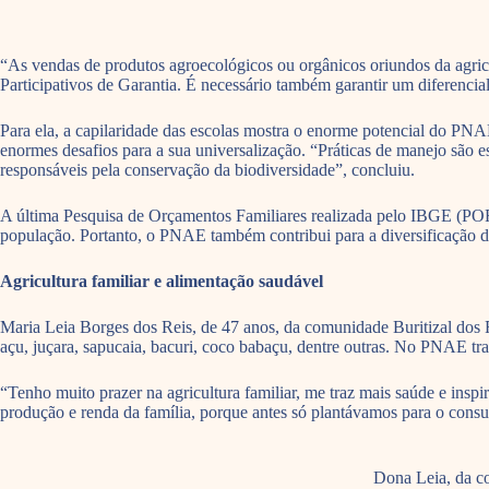
“As vendas de produtos agroecológicos ou orgânicos oriundos da agricul
Participativos de Garantia. É necessário também garantir um diferencia
Para ela, a capilaridade das escolas mostra o enorme potencial do PN
enormes desafios para a sua universalização. “Práticas de manejo são es
responsáveis pela conservação da biodiversidade”, concluiu.
A última Pesquisa de Orçamentos Familiares realizada pelo IBGE (POF
população. Portanto, o PNAE também contribui para a diversificação d
Agricultura familiar e alimentação saudável
Maria Leia Borges dos Reis, de 47 anos, da comunidade Buritizal dos R
açu, juçara, sapucaia, bacuri, coco babaçu, dentre outras. No PNAE tr
“Tenho muito prazer na agricultura familiar, me traz mais saúde e ins
produção e renda da família, porque antes só plantávamos para o consu
Dona Leia, da c