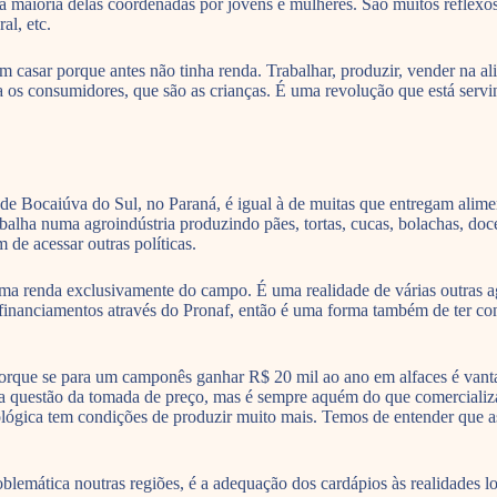
a maioria delas coordenadas por jovens e mulheres. São muitos reflexos 
al, etc.
asar porque antes não tinha renda. Trabalhar, produzir, vender na ali
a os consumidores, que são as crianças. É uma revolução que está serv
de Bocaiúva do Sul, no Paraná, é igual à de muitas que entregam alime
lha numa agroindústria produzindo pães, tortas, cucas, bolachas, doce
 de acessar outras políticas.
ma renda exclusivamente do campo. É uma realidade de várias outras ag
 financiamentos através do Pronaf, então é uma forma também de ter con
, porque se para um camponês ganhar R$ 20 mil ao ano em alfaces é van
o na questão da tomada de preço, mas é sempre aquém do que comercial
cológica tem condições de produzir muito mais. Temos de entender que 
emática noutras regiões, é a adequação dos cardápios às realidades loca