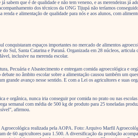
já sabem que é de qualidade e não tem veneno, e as merendeiras já ad
 acompanhamento dos técnicos da ONG Tijupá não teríamos conseguido.
renda e alimentação de qualidade para nós e aos alunos, com alimentos
sul conquistaram espaços importantes no mercado de alimentos agroeco
do Sul, Santa Catarina e Paraná. Organizada em 28 núcleos, articula ce
vel, inclusive na merenda escolar.
ltura, Pecuária e Abastecimento e entregam comida agroecológica e or
ebate no âmbito escolar sobre a alimentação causou também um questi
foi um grande avanço nesse sentido. E com a Lei os agricultores e suas o
gica e orgânica, nunca iria conseguir por comida no prato ou nas esco
ga semanal com média de 500 kg de produto para 25 toneladas produzid
sível”, afirmou.
a Agroecológica realizada pela AOPA. Foto: Arquivo Marfil Agroecológ
de 60 agricultores para 1.500. A diversificação da produção acompanh