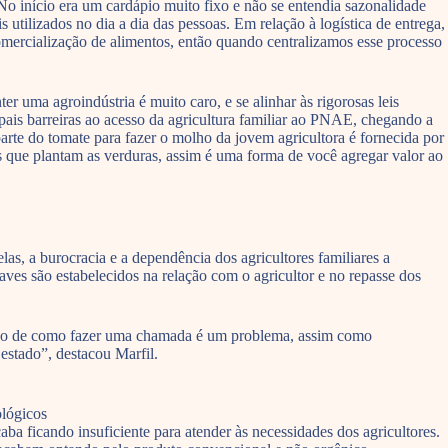
No início era um cardápio muito fixo e não se entendia sazonalidade
tilizados no dia a dia das pessoas. Em relação à logística de entrega,
 comercialização de alimentos, então quando centralizamos esse processo
er uma agroindústria é muito caro, e se alinhar às rigorosas leis
pais barreiras ao acesso da agricultura familiar ao PNAE, chegando a
parte do tomate para fazer o molho da jovem agricultora é fornecida por
res que plantam as verduras, assim é uma forma de você agregar valor ao
s, a burocracia e a dependência dos agricultores familiares a
raves são estabelecidos na relação com o agricultor e no repasse dos
dico de como fazer uma chamada é um problema, assim como
 estado”, destacou Marfil.
ológicos
a ficando insuficiente para atender às necessidades dos agricultores.