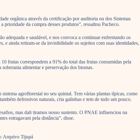
ade orgânica através da certificação por auditoria ou dos Sistemas
 a prioridade da compra desses produtos”, ressaltou Pacheco.
ção adequada e saudável, e nos convoca a continuar enfrentando os
, e ainda retiram-se da invisibilidade os sujeitos com suas identidades,
10 frutas correspondem a 91% do total das frutas consumidas pela
a soberania alimentar e preservação dos biomas.
stema agroflorestal no seu quintal. Tem várias plantas típicas, como
 também defensivos naturais, cria galinhas e tem de tudo um pouco.
desafios, mas dali tiramos nosso sustento. O PNAE influenciou na
es estragavam pela distância”, disse.
: Arquivo Tijupá