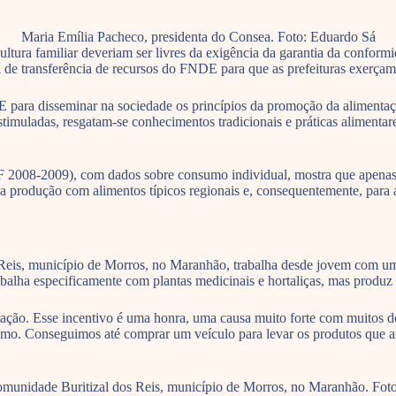
Maria Emília Pacheco, presidenta do Consea. Foto: Eduardo Sá
tura familiar deveriam ser livres da exigência da garantia da conformid
l de transferência de recursos do FNDE para que as prefeituras exerçam
AE para disseminar na sociedade os princípios da promoção da alimenta
timuladas, resgatam-se conhecimentos tradicionais e práticas alimentares
 2008-2009), com dados sobre consumo individual, mostra que apenas 
a produção com alimentos típicos regionais e, consequentemente, para 
eis, município de Morros, no Maranhão, trabalha desde jovem com um si
abalha especificamente com plantas medicinais e hortaliças, mas produz
piração. Esse incentivo é uma honra, uma causa muito forte com muitos 
mo. Conseguimos até comprar um veículo para levar os produtos que ant
omunidade Buritizal dos Reis, município de Morros, no Maranhão. Foto