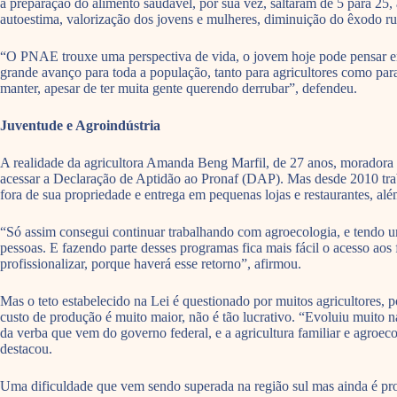
a preparação do alimento saudável, por sua vez, saltaram de 5 para 25, 
autoestima, valorização dos jovens e mulheres, diminuição do êxodo rur
“O PNAE trouxe uma perspectiva de vida, o jovem hoje pode pensar em c
grande avanço para toda a população, tanto para agricultores como par
manter, apesar de ter muita gente querendo derrubar”, defendeu.
Juventude e Agroindústria
A realidade da agricultora Amanda Beng Marfil, de 27 anos, moradora 
acessar a Declaração de Aptidão ao Pronaf (DAP). Mas desde 2010 traba
fora de sua propriedade e entrega em pequenas lojas e restaurantes, além
“Só assim consegui continuar trabalhando com agroecologia, e tendo u
pessoas. E fazendo parte desses programas fica mais fácil o acesso aos
profissionalizar, porque haverá esse retorno”, afirmou.
Mas o teto estabelecido na Lei é questionado por muitos agricultores
custo de produção é muito maior, não é tão lucrativo. “Evoluiu muit
da verba que vem do governo federal, e a agricultura familiar e agroe
destacou.
Uma dificuldade que vem sendo superada na região sul mas ainda é probl