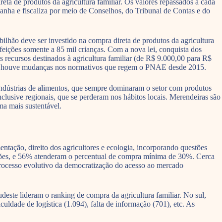
ta de produtos da agricultura familiar. Os valores repassados a cada
anha e fiscaliza por meio de Conselhos, do Tribunal de Contas e do
ilhão deve ser investido na compra direta de produtos da agricultura
eições somente a 85 mil crianças. Com a nova lei, conquista dos
 recursos destinados à agricultura familiar (de R$ 9.000,00 para R$
 não houve mudanças nos normativos que regem o PNAE desde 2015.
indústrias de alimentos, que sempre dominaram o setor com produtos
 inclusive regionais, que se perderam nos hábitos locais. Merendeiras são
ma mais sustentável.
tação, direito dos agricultores e ecologia, incorporando questões
zações, e 56% atenderam o percentual de compra mínima de 30%. Cerca
ocesso evolutivo da democratização do acesso ao mercado
ste lideram o ranking de compra da agricultura familiar. No sul,
ldade de logística (1.094), falta de informação (701), etc. As