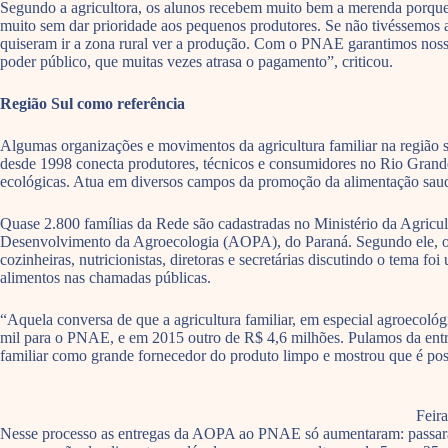
Segundo a agricultora, os alunos recebem muito bem a merenda porque 
muito sem dar prioridade aos pequenos produtores. Se não tivéssemos
quiseram ir a zona rural ver a produção. Com o PNAE garantimos nossa 
poder público, que muitas vezes atrasa o pagamento”, criticou.
Região Sul como referência
Algumas organizações e movimentos da agricultura familiar na região 
desde 1998 conecta produtores, técnicos e consumidores no Rio Grande 
ecológicas. Atua em diversos campos da promoção da alimentação saudá
Quase 2.800 famílias da Rede são cadastradas no Ministério da Agricu
Desenvolvimento da Agroecologia (AOPA), do Paraná. Segundo ele, o d
cozinheiras, nutricionistas, diretoras e secretárias discutindo o tema 
alimentos nas chamadas públicas.
“Aquela conversa de que a agricultura familiar, em especial agroecoló
mil para o PNAE, e em 2015 outro de R$ 4,6 milhões. Pulamos da entre
familiar como grande fornecedor do produto limpo e mostrou que é pos
Feir
Nesse processo as entregas da AOPA ao PNAE só aumentaram: passaram 