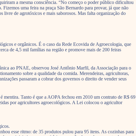
quiriram a mesma consciência. “No começo o poder público dificultou
 Fizemos uma feira na praça São Bernardo para provar, já que não
 livre de agrotóxicos e mais saborosos. Mas falta organização do
lógicos e orgânicos. É o caso da Rede Ecovida de Agroecologia, que
rca de 4,5 mil famílias na região e promove mais de 200 feiras
gânica ao PNAE, observou José Antônio Marfil, da Associação para o
onamento sobre a qualidade da comida. Merendeiras, agricultoras,
rganizações passaram a cobrar dos governos o direito de vender seus
las é mentira. Tanto é que a AOPA fechou em 2010 um contrato de R$ 69
as por agricultores agroecológicos. A Lei colocou o agricultor
icos.
ou esse ritmo: de 35 produtos pulou para 95 itens. As cozinhas para