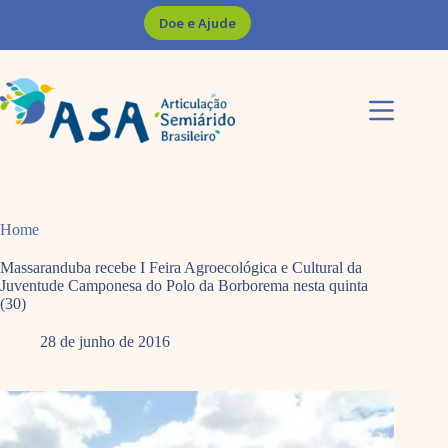
Pular
Doe e Ajude
para
o
conteúdo
Home
Massaranduba recebe I Feira Agroecológica e Cultural da
Juventude Camponesa do Polo da Borborema nesta quinta
(30)
28 de junho de 2016