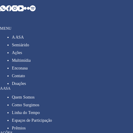
MENU
A ASA
Semiárido
Ações
Multimídia
Enconasa
Contato
Doações
A ASA
Quem Somos
Como Surgimos
Linha do Tempo
Espaços de Participação
Prêmios
AÇÕES