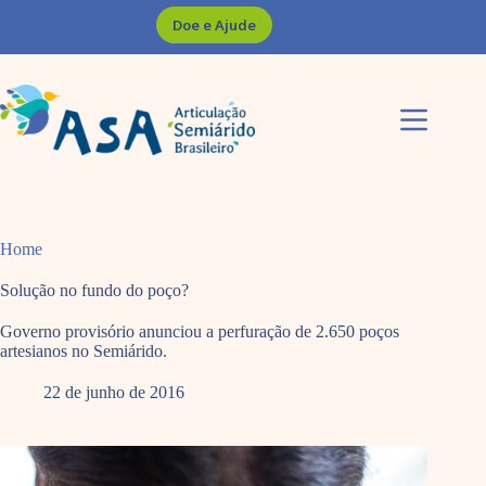
Pular
Doe e Ajude
para
o
conteúdo
Home
Solução no fundo do poço?
Governo provisório anunciou a perfuração de 2.650 poços
artesianos no Semiárido.
22 de junho de 2016