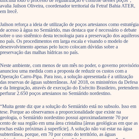
dificulta todo o processo de regularização e controle desses poços”,
avalia Jailson Oliveira, coordenador territorial da Fetraf Bahia ATER,
em Irecê.
Jailson reforça a ideia de utilização de poços artesianos como estratégia
de acesso à água no Semiárido, mas destaca que é necessário o debate
sobre o uso sistêmico desta tecnologia para a preservação dos aquíferos
no país. Os procedimentos em larga escala e visando o modelo de
desenvolvimento apenas pelo lucro colocam dúvidas sobre a
preservação das malhas hídricas no país.
Neste ambiente, com menos de um mês no poder, o governo provisório
anunciou uma medida com a proposta de reduzir os custos com a
Operação Carro-Pipa. Para isso, a solução apresentada é a utilização
das reservas de águas subterrâneas. Até 2018, os ministérios da Defesa
e da Integração, através de execução do Exército Brasileiro, pretendem
perfurar 2.650 poços artesianos no Semiárido nordestino.
“Muita gente diz que a solução do Semiárido está no subsolo. Isso em
tese. Porque ao observamos a proporcionalidade que existe na
geologia, o Semiárido nordestino possui aproximadamente 70 por
cento de sua região em uma área cristalina [áreas geológicas em que as
rochas estão próximas à superfície]. A solução não vai estar na água
subterrânea, porque, em 70 por cento do território, as águas