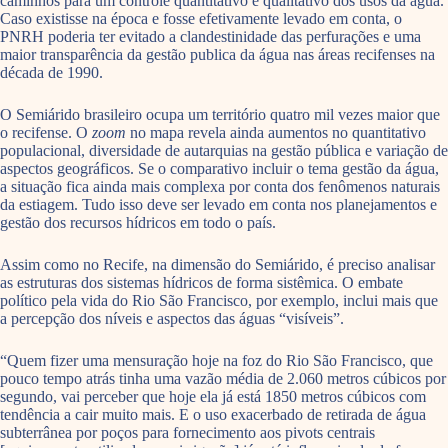
caminhos para um controle quantitativo e qualitativo dos usos da água.
Caso existisse na época e fosse efetivamente levado em conta, o
PNRH poderia ter evitado a clandestinidade das perfurações e uma
maior transparência da gestão publica da água nas áreas recifenses na
década de 1990.
O Semiárido brasileiro ocupa um território quatro mil vezes maior que
o recifense. O
zoom
no mapa revela ainda aumentos no quantitativo
populacional, diversidade de autarquias na gestão pública e variação de
aspectos geográficos. Se o comparativo incluir o tema gestão da água,
a situação fica ainda mais complexa por conta dos fenômenos naturais
da estiagem. Tudo isso deve ser levado em conta nos planejamentos e
gestão dos recursos hídricos em todo o país.
Assim como no Recife, na dimensão do Semiárido, é preciso analisar
as estruturas dos sistemas hídricos de forma sistêmica. O embate
político pela vida do Rio São Francisco, por exemplo, inclui mais que
a percepção dos níveis e aspectos das águas “visíveis”.
“Quem fizer uma mensuração hoje na foz do Rio São Francisco, que
pouco tempo atrás tinha uma vazão média de 2.060 metros cúbicos por
segundo, vai perceber que hoje ela já está 1850 metros cúbicos com
tendência a cair muito mais. E o uso exacerbado de retirada de água
subterrânea por poços para fornecimento aos pivots centrais