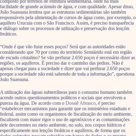
composto por terrenos de estrutura sedimentária, onde há mais
facilidade de grande acúmulo de água, e com qualidade. Apesar disso,
João Suassuna lembra que as estruturas sedimentárias são também
responsáveis pela alimentação de cursos de água como, por exemplo, o
aquífero Urucuia com o São Francisco. Assim, é preciso transparência
e diálogo sobre os processos de utilização e preservação dos lençóis
freáticos.
“Onde é que vão furar esses poços? Será que as autoridades estão
considerando que 70 por cento do território Semiárido está em região
de escudo cristalino? Se vão perfurar 2.650 poços é necessário dizer as
regiões, os aquíferos. É preciso dar o caminho das pedras. Não é
apenas chegar para a sociedade e dizer que vai perfurar 2.650 poços
porque a sociedade não está sabendo de toda a informação”, questiona
João Suassuna.
A utilização das águas subterrâneas para o consumo humano também
acende outros questionamentos políticos e sociais que envolvem a
pureza da água. De acordo com o
Dossiê Abrasco
, é preciso
“estabelecer mecanismos para garantir que os ministérios estaduais e
federal, assim como os organismos de fiscalização do meio ambiente,
fiscalizem com maior rigor o uso de agrotóxicos e as contaminações
dele decorrentes no meio ambiente, no solo, nos corpos hídricos e
especificamente nos lençóis freáticos e aquíferos, de forma que os
dados coletados possam subsidiar um banco de dados e ao mesmo