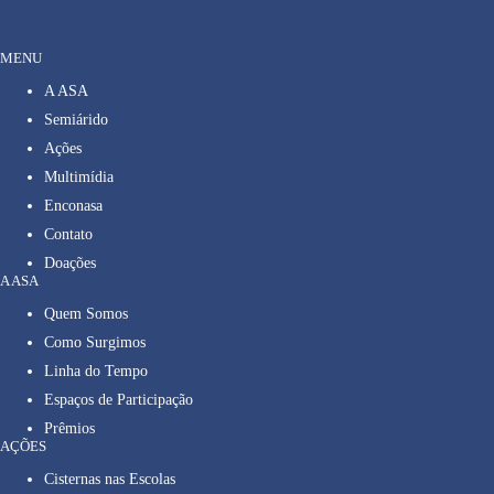
MENU
A ASA
Semiárido
Ações
Multimídia
Enconasa
Contato
Doações
A ASA
Quem Somos
Como Surgimos
Linha do Tempo
Espaços de Participação
Prêmios
AÇÕES
Cisternas nas Escolas