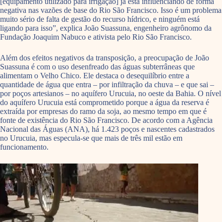
[equipamento utilizado para irrigação] já está influenciando de forma
negativa nas vazões de base do Rio São Francisco. Isso é um problema
muito sério de falta de gestão do recurso hídrico, e ninguém está
ligando para isso”, explica João Suassuna, engenheiro agrônomo da
Fundação Joaquim Nabuco e ativista pelo Rio São Francisco.
Além dos efeitos negativos da transposição, a preocupação de João
Suassuna é com o uso desenfreado das águas subterrâneas que
alimentam o Velho Chico. Ele destaca o desequilíbrio entre a
quantidade de água que entra – por infiltração da chuva – e que sai –
por poços artesianos – no aquífero Urucuia, no oeste da Bahia. O nível
do aquífero Urucuia está comprometido porque a água da reserva é
extraída por empresas do ramo da soja, ao mesmo tempo em que é
fonte de existência do Rio São Francisco. De acordo com a Agência
Nacional das Águas (ANA), há 1.423 poços e nascentes cadastrados
no Urucuia, mas especula-se que mais de três mil estão em
funcionamento.