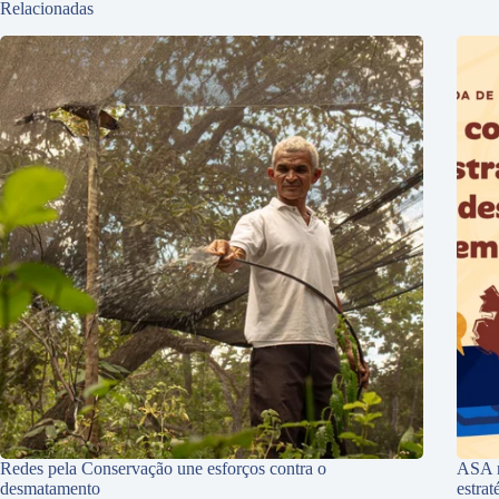
Relacionadas
Redes pela Conservação une esforços contra o
ASA r
desmatamento
estra