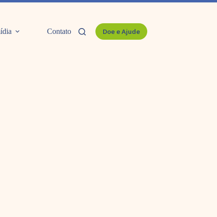
ídia
Contato
Doe e Ajude