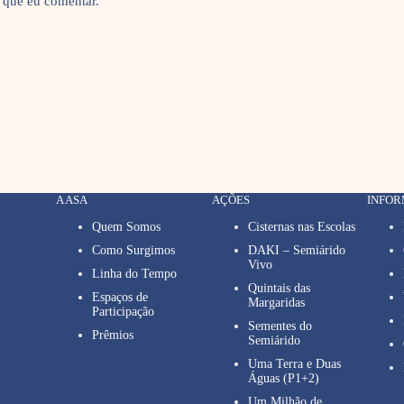
 que eu comentar.
A ASA
AÇÕES
INFO
Quem Somos
Cisternas nas Escolas
Como Surgimos
DAKI – Semiárido
Vivo
Linha do Tempo
Quintais das
Espaços de
Margaridas
Participação
Sementes do
Prêmios
Semiárido
Uma Terra e Duas
Águas (P1+2)
Um Milhão de