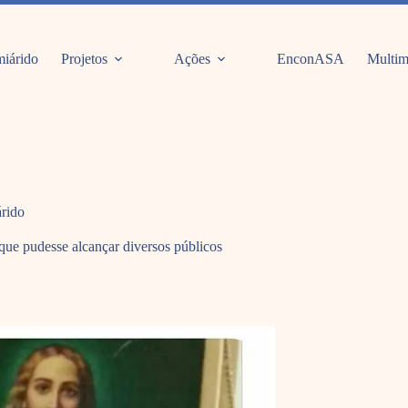
iárido
Projetos
Ações
EnconASA
Multim
árido
que pudesse alcançar diversos públicos