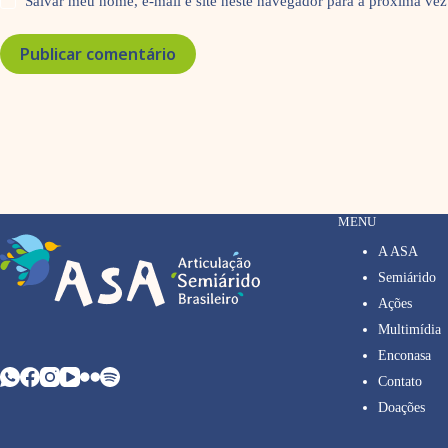
Salvar meu nome, e-mail e site neste navegador para a próxima vez
Publicar comentário
MENU
A ASA
Semiárido
Ações
Multimídia
Enconasa
Contato
Doações