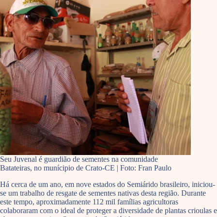
Seu Juvenal é guardião de sementes na comunidade
Batateiras, no munícipio de Crato-CE | Foto: Fran Paulo
Há cerca de um ano, em nove estados do Semiárido brasileiro, iniciou-
se um trabalho de resgate de sementes nativas desta região. Durante
este tempo, aproximadamente 112 mil famílias agricultoras
colaboraram com o ideal de proteger a diversidade de plantas crioulas e