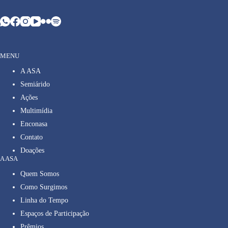
MENU
A ASA
Semiárido
Ações
Multimídia
Enconasa
Contato
Doações
A ASA
Quem Somos
Como Surgimos
Linha do Tempo
Espaços de Participação
Prêmios