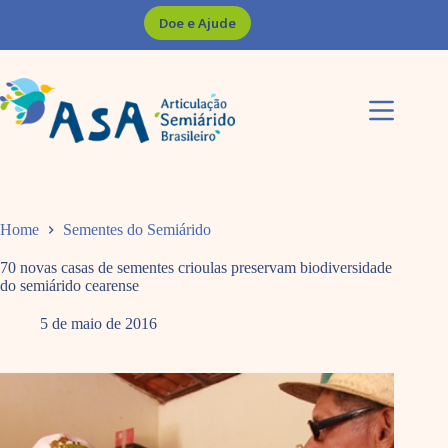
Pular
Doe e Ajude
para
o
conteúdo
Home
Sementes do Semiárido
70 novas casas de sementes crioulas preservam biodiversidade
do semiárido cearense
5 de maio de 2016