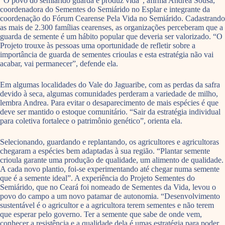
“O povo do semiárido guarda e produz vida”, afirma Andrea Sousa,
coordenadora do Sementes do Semiárido no Esplar e integrante da
coordenação do Fórum Cearense Pela Vida no Semiárido. Cadastrando
as mais de 2.300 famílias cearenses, as organizações perceberam que a
guarda de semente é um hábito popular que deveria ser valorizado. “O
Projeto trouxe às pessoas uma oportunidade de refletir sobre a
importância de guarda de sementes crioulas e esta estratégia não vai
acabar, vai permanecer”, defende ela.
Em algumas localidades do Vale do Jaguaribe, com as perdas da safra
devido à seca, algumas comunidades perderam a variedade de milho,
lembra Andrea. Para evitar o desaparecimento de mais espécies é que
deve ser mantido o estoque comunitário. “Sair da estratégia individual
para coletiva fortalece o patrimônio genético”, orienta ela.
Selecionando, guardando e replantando, os agricultores e agricultoras
chegaram a espécies bem adaptadas à sua região. “Plantar semente
crioula garante uma produção de qualidade, um alimento de qualidade.
A cada novo plantio, foi-se experimentando até chegar numa semente
que é a semente ideal”. A experiência do Projeto Sementes do
Semiárido, que no Ceará foi nomeado de Sementes da Vida, levou o
povo do campo a um novo patamar de autonomia. “Desenvolvimento
sustentável é o agricultor e a agricultora terem sementes e não terem
que esperar pelo governo. Ter a semente que sabe de onde vem,
conhecer a resistência e a qualidade dela é umas estratégia para poder