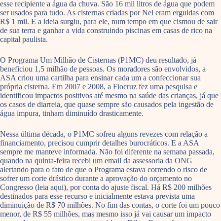
esse recipiente a água da chuva. São 16 mil litros de água que podem
ser usados para tudo. As cisternas criadas por Nel eram erguidas com
R$ 1 mil. E a ideia surgiu, para ele, num tempo em que cismou de sair
de sua terra e ganhar a vida construindo piscinas em casas de rico na
capital paulista.
O Programa Um Milhão de Cisternas (P1MC) deu resultado, já
beneficiou 1,5 milhão de pessoas. Os moradores são envolvidos, a
ASA criou uma cartilha para ensinar cada um a confeccionar sua
própria cisterna. Em 2007 e 2008, a Fiocruz fez uma pesquisa e
identificou impactos positivos até mesmo na saúde das crianças, já que
os casos de diarreia, que quase sempre são causados pela ingestão de
água impura, tinham diminuído drasticamente.
Nessa última década, o P1MC sofreu alguns revezes com relação a
financiamento, precisou cumprir detalhes burocráticos. E a ASA
sempre me manteve informada. Não foi diferente na semana passada,
quando na quinta-feira recebi um email da assessoria da ONG
alertando para o fato de que o Programa estava correndo o risco de
sofrer um corte drástico durante a aprovação do orçamento no
Congresso (leia aqui), por conta do ajuste fiscal. Há R$ 200 milhões
destinados para esse recurso e inicialmente estava prevista uma
diminuição de R$ 70 milhões. No fim das contas, o corte foi um pouco
menor, de R$ 55 milhões, mas mesmo isso já vai causar um impacto