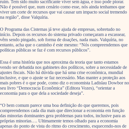
ruim. Tem sido muito sacrificante viver sem água, e isso pode piorar.
Não é possível que, num cenário como esse, nós ainda tenhamos que
viver um corte de recursos que vai causar um impacto social tremendo
na região”, disse Valquíria.
O Programa das Cisternas já teve ajuda de empresas, sobretudo no
início. Depois os recursos do sistema privado começaram a escassear,
vêm sendo pingado, sob forma de doações, nada mais. Valquíria, no
entanto, acha que o caminho é este mesmo: “Nós compreendemos que
políticas públicas se faz é com recursos públicos”.
Essa é uma história que nos aproxima da teoria que tanto estamos
vendo ser debatida nos gabinetes dos políticos, sobre a necessidade de
ajustes fiscais. Não há dúvida que há uma crise econômica, mundial
inclusive, e que o ajuste se faz necessário. Mas manter a proteção aos
mais pobres é o que pode, como diz o economista Ladislau Dowbor no
seu livro “Democracia Econômica” (Editora Vozes), “orientar a
economia para o que dela a sociedade deseja”.
“O bem comum parece uma boa definição do que queremos, pois
compreendemos cada dia mais que direcionar a economia em função
das minorias dominantes gera problemas para todos, inclusive para as
próprias minorias…. Ultimamente temos olhado para a economia
apenas do ponto de vista do ritmo do crescimento, esquecendo-nos de