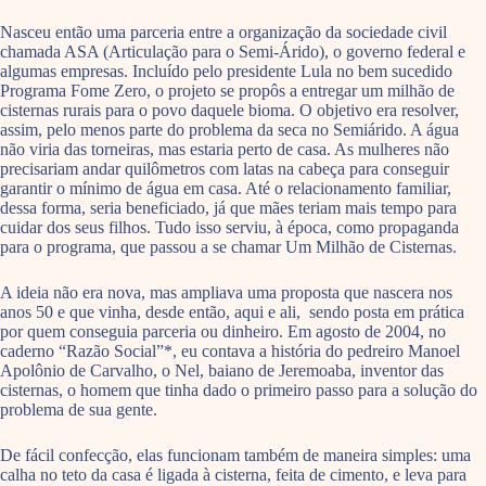
Nasceu então uma parceria entre a organização da sociedade civil
chamada ASA (Articulação para o Semi-Árido), o governo federal e
algumas empresas. Incluído pelo presidente Lula no bem sucedido
Programa Fome Zero, o projeto se propôs a entregar um milhão de
cisternas rurais para o povo daquele bioma. O objetivo era resolver,
assim, pelo menos parte do problema da seca no Semiárido. A água
não viria das torneiras, mas estaria perto de casa. As mulheres não
precisariam andar quilômetros com latas na cabeça para conseguir
garantir o mínimo de água em casa. Até o relacionamento familiar,
dessa forma, seria beneficiado, já que mães teriam mais tempo para
cuidar dos seus filhos. Tudo isso serviu, à época, como propaganda
para o programa, que passou a se chamar Um Milhão de Cisternas.
A ideia não era nova, mas ampliava uma proposta que nascera nos
anos 50 e que vinha, desde então, aqui e ali, sendo posta em prática
por quem conseguia parceria ou dinheiro. Em agosto de 2004, no
caderno “Razão Social”*, eu contava a história do pedreiro Manoel
Apolônio de Carvalho, o Nel, baiano de Jeremoaba, inventor das
cisternas, o homem que tinha dado o primeiro passo para a solução do
problema de sua gente.
De fácil confecção, elas funcionam também de maneira simples: uma
calha no teto da casa é ligada à cisterna, feita de cimento, e leva para