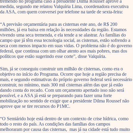
tremendo no programa caso a presidente Dilma Roussef aprove a
medida, segundo me relatou Valquíria Lima, coordenadora executiva
da ASA, com quem conversei por telefone na tarde de sexta-feira:
“A previsão orçamentária para as cisternas este ano, de R$ 200
milhões, já era baixa em relação às necessidades da região. Estamos
vivendo uma seca tremenda, e ela tende a se alastrar. As famílias do
campo que já têm essa tecnologia social, as cisternas, estão sofrendo a
seca com menos impacto em suas vidas. O problema não é do governo
federal, que continua com um olhar atento aos mais pobres, mas dos
políticos que estão sugerindo esse corte”, disse Valquíria.
Sim, já se conseguiu construir um milhão de cisternas, como era o
objetivo no início do Programa. Ocorre que hoje a região precisa de
mais, e segundo estimativas do próprio governo federal será necessário
construir, no mínimo, mais 300 mil cisternas além das que já estão
dando conta do recado. Com um orçamento apertado isso não será
possível, e a ASA já está se preparando para fazer uma forte
mobilização no sentido de exigir que a presidente Dilma Roussef não
aprove que se tire recursos do P1MC.
“O Semiárido hoje está dentro de um contexto de crise hídrica, como
todo o resto do país. As condições das famílias dos campos
melhoraram por causa das cisternas, mas já na cidade está tudo muito