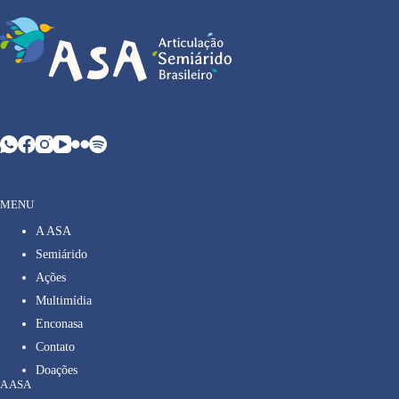
MENU
A ASA
Semiárido
Ações
Multimídia
Enconasa
Contato
Doações
A ASA