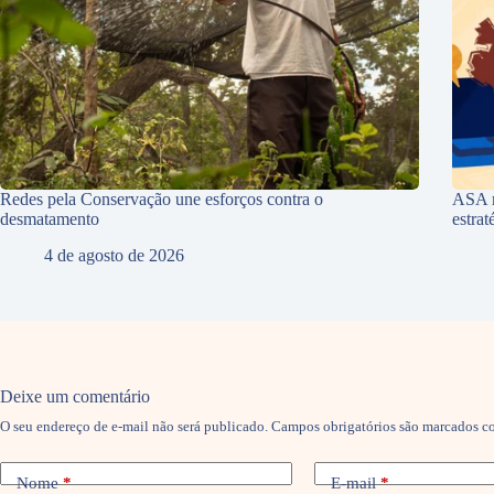
Redes pela Conservação une esforços contra o
ASA r
desmatamento
estra
4 de agosto de 2026
Deixe um comentário
O seu endereço de e-mail não será publicado.
Campos obrigatórios são marcados 
Nome
*
E-mail
*