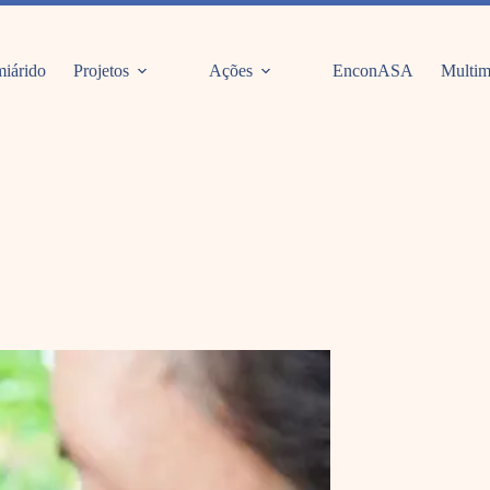
iárido
Projetos
Ações
EnconASA
Multim