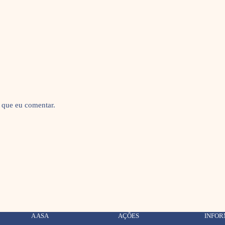
 que eu comentar.
A ASA
AÇÕES
INFO