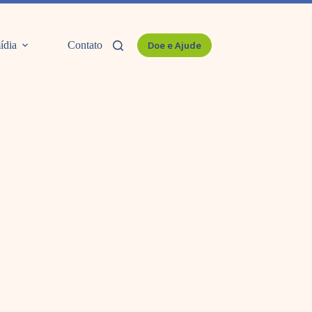
ídia
Contato
Doe e Ajude