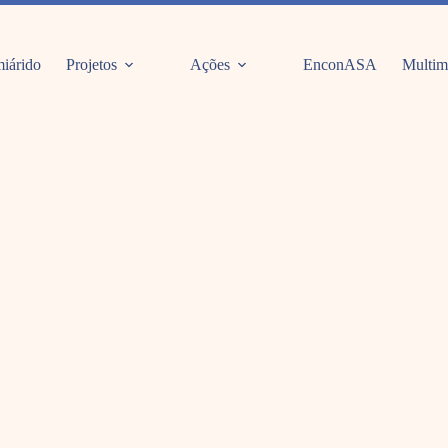
iárido
Projetos
Ações
EnconASA
Multim