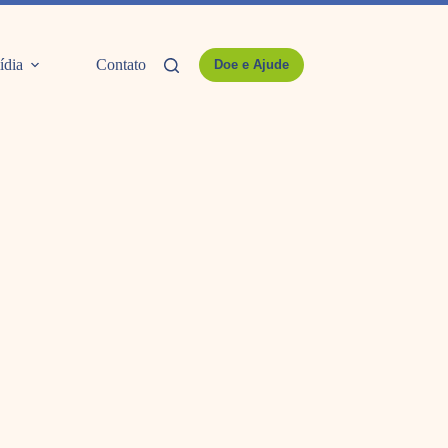
ídia
Contato
Doe e Ajude