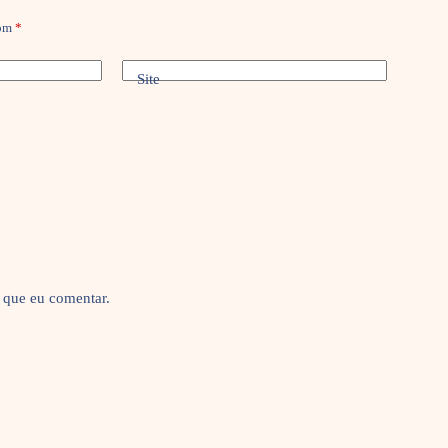
com
*
Site
 que eu comentar.