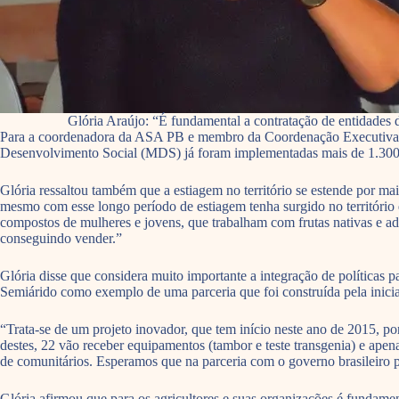
Glória Araújo: “É fundamental a contratação de entidades 
Para a coordenadora da ASA PB e membro da Coordenação Executiva da A
Desenvolvimento Social (MDS) já foram implementadas mais de 1.300 ci
Glória ressaltou também que a estiagem no território se estende por mai
mesmo com esse longo período de estiagem tenha surgido no território
compostos de mulheres e jovens, que trabalham com frutas nativas e ad
conseguindo vender.”
Glória disse que considera muito importante a integração de políticas p
Semiárido como exemplo de uma parceria que foi construída pela inic
“Trata-se de um projeto inovador, que tem início neste ano de 2015, p
destes, 22 vão receber equipamentos (tambor e teste transgenia) e ape
de comunitários. Esperamos que na parceria com o governo brasileiro 
Glória afirmou que para os agricultores e suas organizações é fundame