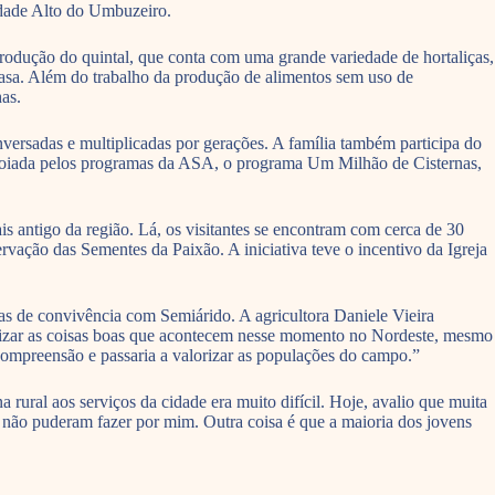
idade Alto do Umbuzeiro.
rodução do quintal, que conta com uma grande variedade de hortaliças,
 casa. Além do trabalho da produção de alimentos sem uso de
has.
versadas e multiplicadas por gerações. A família também participa do
apoiada pelos programas da ASA, o programa Um Milhão de Cisternas,
antigo da região. Lá, os visitantes se encontram com cerca de 30
ervação das Sementes da Paixão. A iniciativa teve o incentivo da Igreja
ias de convivência com Semiárido. A agricultora Daniele Vieira
ilizar as coisas boas que acontecem nesse momento no Nordeste, mesmo
 compreensão e passaria a valorizar as populações do campo.”
ural aos serviços da cidade era muito difícil. Hoje, avalio que muita
s não puderam fazer por mim. Outra coisa é que a maioria dos jovens