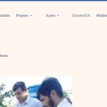
iárido
Projetos
Ações
EnconASA
Multim
aibano