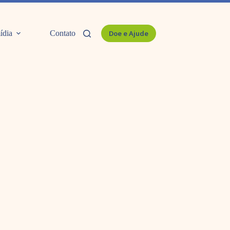
ídia
Contato
Doe e Ajude