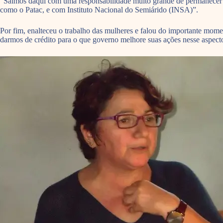
“Saímos daqui com uma responsabilidade muito grande de permanecer nes
como o Patac, e com Instituto Nacional do Semiárido (INSA)”.
Por fim, enalteceu o trabalho das mulheres e falou do importante mom
darmos de crédito para o que governo melhore suas ações nesse aspect