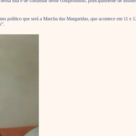
sa luta e de continuar nesse compromisso, principalmente de assistênc
ento político que será a Marcha das Margaridas, que acontece em 11 e 
o”.