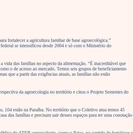
 fortalecer a agricultura familiar de base agroecológica.”
deral se intensificou desde 2004 e só com o Ministério do
 a vida das famílias no aspecto da alimentação. “É inacreditável que
, como o de acesso ao mercado. Temos seis grupos de beneficiamento
 que a partir das exigências atuais, as famílias não estão
rspectiva da agroecologia no território e citou o Projeto Sementes do
 104 estão na Paraíba. No território que o Coletivo atua temos 45
asa das famílias e precisam sair desses espaços para ter uma conotação
pública do ATER agroecologia, como o Patac, no sentido de fortalecer a