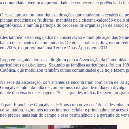
a comunidade tiveram a oportunidade de conhecer a experiência da fa
O casal apresentou uma riqueza de ações que mudaram o cenário da peq
plantas medicinais e frutíferas, mantidas pela cisterna-calçadão e pel
agrotóxicos, a família participa do processo de organização da associaç
Eles também estão engajados na conservação e multiplicação das Semen
banco de sementes da comunidade. Dentre as políticas do governo fed
em 2005, e o porgrama Uma Terra e Duas Águas, em 2011.
Logo em seguida, todos se dirigiram para a Associação da Comunidade 
agricultores e agricultoras. Segundo as famílias agricultoras, foi em 1
Católica, que mobilizou também outras comunidades que hoje fazem pa
Na sede da associação, os visitantes se encontraram com cerca de 30 ag
Gonçalves falou da falta de compromisso da grande mídia em divulgar
diante do cenário de estiagem. “Se as grandes mídias fizessem programa
Já para Francilene Gonçalves de Sousa um novo cenário se desenha no c
coisa mudou, agora nós temos internet, celular e principalmente acesso
não precisa mais sair do campo e essa permanência é a garantia de ver 