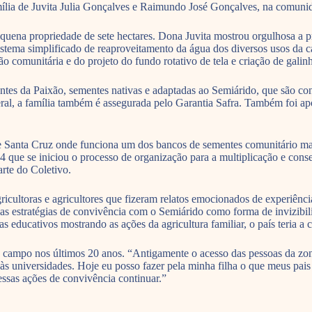
mília de Juvita Julia Gonçalves e Raimundo José Gonçalves, na comun
uena propriedade de sete hectares. Dona Juvita mostrou orgulhosa a p
o sistema simplificado de reaproveitamento da água dos diversos usos da
ão comunitária e do projeto do fundo rotativo de tela e criação de galin
tes da Paixão, sementes nativas e adaptadas ao Semiárido, que são con
eral, a família também é assegurada pelo Garantia Safra. Também foi 
Santa Cruz onde funciona um dos bancos de sementes comunitário mais 
984 que se iniciou o processo de organização para a multiplicação e cons
rte do Coletivo.
ricultoras e agricultores que fizeram relatos emocionados de experiênc
 as estratégias de convivência com o Semiárido como forma de invizib
s educativos mostrando as ações da agricultura familiar, o país teria a
ampo nos últimos 20 anos. “Antigamente o acesso das pessoas da zona r
 às universidades. Hoje eu posso fazer pela minha filha o que meus pai
essas ações de convivência continuar.”