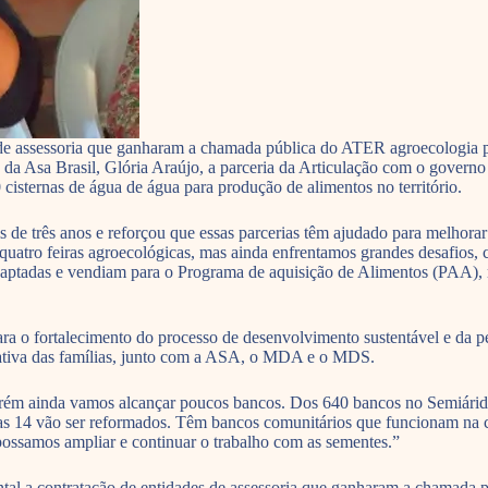
de assessoria que ganharam a chamada pública do ATER agroecologia para
sa Brasil, Glória Araújo, a parceria da Articulação com o governo fe
sternas de água de água para produção de alimentos no território.
s de três anos e reforçou que essas parcerias têm ajudado para melhorar
 quatro feiras agroecológicas, mas ainda enfrentamos grandes desafios
aptadas e vendiam para o Programa de aquisição de Alimentos (PAA), mas
ara o fortalecimento do processo de desenvolvimento sustentável e da pe
iativa das famílias, junto com a ASA, o MDA e o MDS.
orém ainda vamos alcançar poucos bancos. Dos 640 bancos no Semiárido,
nas 14 vão ser reformados. Têm bancos comunitários que funcionam na c
possamos ampliar e continuar o trabalho com as sementes.”
ntal a contratação de entidades de assessoria que ganharam a chamada 