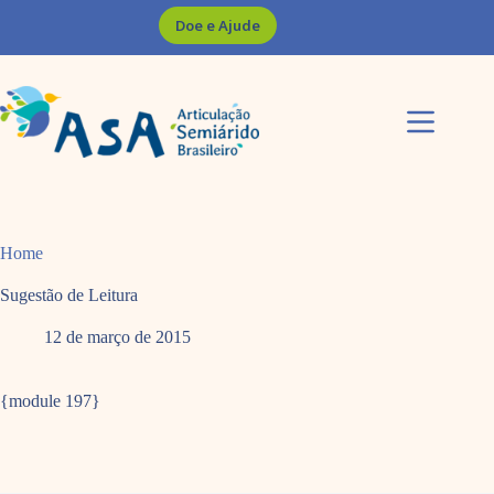
Pular
Doe e Ajude
para
o
conteúdo
Home
Sugestão de Leitura
12 de março de 2015
{module 197}