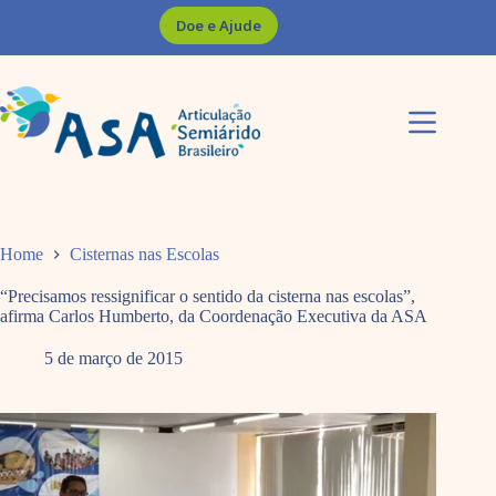
Pular
Doe e Ajude
para
o
conteúdo
Home
Cisternas nas Escolas
“Precisamos ressignificar o sentido da cisterna nas escolas”,
afirma Carlos Humberto, da Coordenação Executiva da ASA
5 de março de 2015