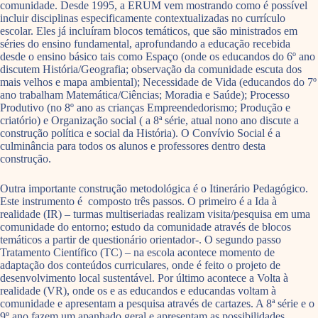
comunidade. Desde 1995, a ERUM vem mostrando como é possível
incluir disciplinas especificamente contextualizadas no currículo
escolar. Eles já incluíram blocos temáticos, que são ministrados em
séries do ensino fundamental, aprofundando a educação recebida
desde o ensino básico tais como Espaço (onde os educandos do 6º ano
discutem História/Geografia; observação da comunidade escuta dos
mais velhos e mapa ambiental); Necessidade de Vida (educandos do 7º
ano trabalham Matemática/Ciências; Moradia e Saúde); Processo
Produtivo (no 8º ano as crianças Empreendedorismo; Produção e
criatório) e Organização social ( a 8ª série, atual nono ano discute a
construção política e social da História). O Convívio Social é a
culminância para todos os alunos e professores dentro desta
construção.
Outra importante construção metodológica é o Itinerário Pedagógico.
Este instrumento é composto três passos. O primeiro é a Ida à
realidade (IR) – turmas multiseriadas realizam visita/pesquisa em uma
comunidade do entorno; estudo da comunidade através de blocos
temáticos a partir de questionário orientador-. O segundo passo
Tratamento Científico (TC) – na escola acontece momento de
adaptação dos conteúdos curriculares, onde é feito o projeto de
desenvolvimento local sustentável. Por último acontece a Volta à
realidade (VR), onde os e as educandos e educandas voltam à
comunidade e apresentam a pesquisa através de cartazes. A 8ª série e o
9º ano fazem um apanhado geral e apresentam as possibilidades