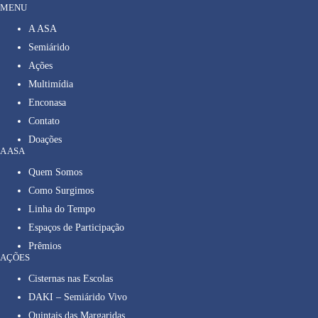
MENU
A ASA
Semiárido
Ações
Multimídia
Enconasa
Contato
Doações
A ASA
Quem Somos
Como Surgimos
Linha do Tempo
Espaços de Participação
Prêmios
AÇÕES
Cisternas nas Escolas
DAKI – Semiárido Vivo
Quintais das Margaridas