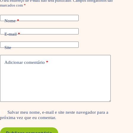
O seu endereço de e-mail não será publicado.
Campos obrigatórios são
marcados com
*
Nome
*
E-mail
*
Site
Adicionar comentário
*
Salvar meu nome, e-mail e site neste navegador para a
próxima vez que eu comentar.