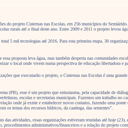
ões do projeto Cisternas nas Escolas, em 256 municípios do Semiárido
as rurais até o final deste ano. Entre 2009 e 2011 o projeto levou ág
otal 5 mil tecnologias até 2016. Para esta primeira etapa, 30 organiza
 essa proposta leva água, mas também desperta nas comunidades escol
zar o local onde vivem numa perspectiva de educação libertadora e par
izações que executarão o projeto, o Cisternas nas Escolas é uma grand
ma (PB), esse é um projeto que entusiasma, pela capacidade de diálo
 prefeituras, escolas e secretarias municipais. Fazemos um trabalho n
relação onde já existe e estabelecer novos contatos, fazendo uma pont
 com os temas dos recursos hídricos, da caatinga, das sementes”.
das atividades, essas organizações estiveram reunidas até hoje (23), 
o, procedimentos administrativos/financeiros e a relação do projeto co