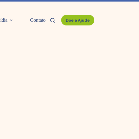
ídia
Contato
Doe e Ajude