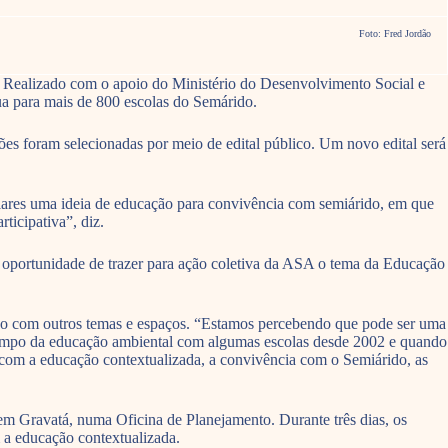
Foto: Fred Jordão
. Realizado com o apoio do Ministério do Desenvolvimento Social e
ua para mais de 800 escolas do Semárido.
ções foram selecionadas por meio de edital público. Um novo edital será
ares uma ideia de educação para convivência com semiárido, em que
ticipativa”, diz.
e oportunidade de trazer para ação coletiva da ASA o tema da Educação
go com outros temas e espaços. “Estamos percebendo que pode ser uma
o campo da educação ambiental com algumas escolas desde 2002 e quando
e com a educação contextualizada, a convivência com o Semiárido, as
em Gravatá, numa Oficina de Planejamento. Durante três dias, os
m a educação contextualizada.