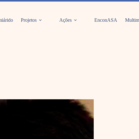
iárido
Projetos
Ações
EnconASA
Multim