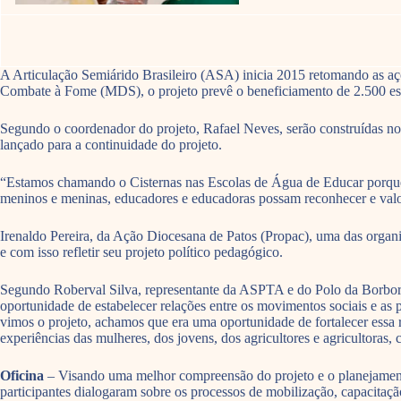
A Articulação Semiárido Brasileiro (ASA) inicia 2015 retomando as aç
Combate à Fome (MDS), o projeto prevê o beneficiamento de 2.500 escol
Segundo o coordenador do projeto, Rafael Neves, serão construídas no t
lançado para a continuidade do projeto.
“Estamos chamando o Cisternas nas Escolas de Água de Educar porque
meninos e meninas, educadores e educadoras possam reconhecer e valori
Irenaldo Pereira, da Ação Diocesana de Patos (Propac), uma das organ
e com isso refletir seu projeto político pedagógico.
Segundo Roberval Silva, representante da ASPTA e do Polo da Borbore
oportunidade de estabelecer relações entre os movimentos sociais e as
vimos o projeto, achamos que era uma oportunidade de fortalecer essa 
experiências das mulheres, dos jovens, dos agricultores e agricultoras,
Oficina
– Visando uma melhor compreensão do projeto e o planejamento 
participantes dialogaram sobre os processos de mobilização, capacitaçã