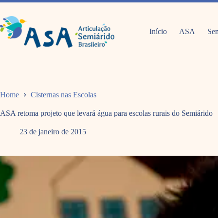
Pular
para
o
conteúdo
Início
ASA
Sem
Home
Cisternas nas Escolas
ASA retoma projeto que levará água para escolas rurais do Semiárido
23 de janeiro de 2015