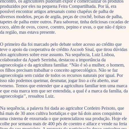
encontro, os agricultores puderam expor e comercializar os produtos
produzidos por eles na pequena Feira Compartilhada. Por lá, era
possível encontrar artigos artesanais como chapéus de palha de
diversos modelos, peças de argila, peças de crochê, bolsas de palha,
tapetes de palha entre outros. Para saborear, tinha deliciosas cocadas de
coco, além de ovos, couve, coentro, pepino e uvas, o que não é típico
da região, mas estava presente.
O primeiro dia foi marcado pelo debate sobre acesso ao crédito que
teve o apoio da cooperativa de crédito Ascoob Sisal, que tirou dúvidas
dos agricultores sobre esse assunto. Na sequência, Luiz Lisboa,
colaborador da Apaeb Serrinha, destacou a importância da
agroecologia e da agricultura familiar. “Não é só a mulher, o homem,
os filhos precisam trabalhar o conceito agroecológico. Não se faz
agroecologia sem cuidar de todos os recursos naturais por igual. Por
isso não podemos queimar, desmatar, jogar lixo a céu aberto, usar
veneno. Temos que entender que a agricultura familiar tem uma marca
e que esta marca tem que ser entendida, a qual é a marca da família, da
agroecologia’’, ressaltou Luiz.
Na sequência, a palavra foi dada ao agricultor Cordeiro Peixoto, que
há mais de 30 anos cultiva hortaliças e que há dois anos conquistou
uma cisterna de enxurrada o que potencializou sua produção. Hoje ele
colhe por semana mais de 400 pés de coentro e alface e vende na feria
livre do seu município. A proposta da participação desse agricultor era