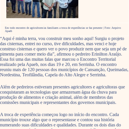
Em todo encontro de agricultores/as familiares a troca de experiências se faz presente | Foto: Arquivo
Apaeb
“Aqui é minha terra, vou construir meu sonho aqui! Surgiu o projeto
das cisternas, entrei no curso, tive dificuldades, mas venci e hoje
construo cisternas e quero ver o povo produzir nem que seja um pé de
pimenta para comer meio dia”, afirmou o pedreiro Erinilton Araújo.
Essa foi uma das muitas falas que marcou o Encontro Territorial
realizado pela Apaeb, nos dias 19 e 20, em Serrinha. O encontro
reuniu mais de 120 pessoas dos municípios de Cansanção, Queimadas,
Nordestina, Teofilândia, Capela do Alto Alegre e Serrinha.
Além de pedreiros estiveram presentes agricultores e agricultoras que
conquistaram as tecnologias que armazenam água da chuva para
produção de alimentos e criação animal, além de membros das
comissões municipais e representantes dos governos municipais.
A troca de experiência começou logo no início do encontro. Cada
município trouxe algo que o representasse e contou sua história
numerando suas dificuldades e qualidades. Durante os dois dias do