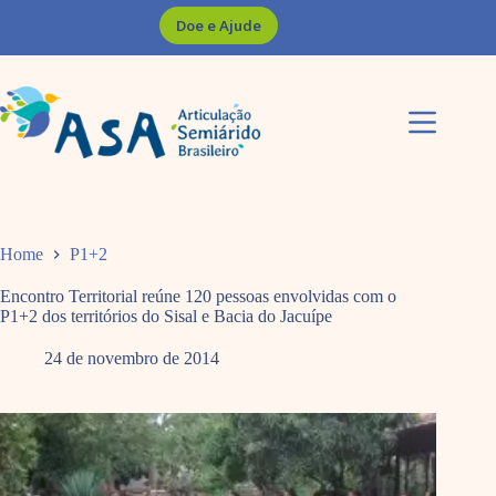
Pular
Doe e Ajude
para
o
conteúdo
Home
P1+2
Encontro Territorial reúne 120 pessoas envolvidas com o
P1+2 dos territórios do Sisal e Bacia do Jacuípe
24 de novembro de 2014