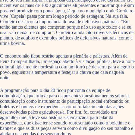
incentivar os mais de 100 agricultores ali presentes e mostrar que é sim
possível produzir com pouca água, já que no município onde Cordeiro
vive [Capela] passa por um longo período de estiagem. Na sua fala,
Cordeiro destacou a importância do uso de defensivos naturais. “Eu
tenho tantos clientes que compram porque não uso agrotóxico e se eu
usar vão deixar de comprar”. Cordeiro ainda citou diversas técnicas de
plantio, de adubos e exemplos práticos de defensivos naturais, como a
urina bovina.
O encontro não ficou restrito apenas a plenária e palestras. Além da
Feira Compartilhada, um espaço aberto à visitação pública, teve a noite
cultural tipicamente nordestina com um forró pé de serra para alegrar o
povo, esquentar a temperatura e festejar a chuva que caia naquela
noite.
A programação para o dia 20 ficou por conta da equipe de
comunicação, que trouxe para os presentes questionamentos sobre a
comunicação como instrumento de participação social enfocando os
boletins e banners de experiências como fortalecimento das ações
desenvolvidas pelos agricultores/a. Por fim, foi convidado um
agricultor que já teve sua história sistematizada para falar da
experiência, que disse ter se sentido representado como o boletim e o
banner e que as duas peças servem como divulgação do seu trabalho e
ajudam nas vendas dos seus produtos.