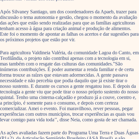
Após Silvaney Santiago, um dos coordenadores da Apaeb, trazer para
discussão o tema autonomia e gestão, chegou o momento da avaliação
das ações que estão sendo realizadas para que as famílias agricultoras
tenham acesso à água para criação animal e produção de alimentos.
Este foi o momento de apontar as falhas os acertos e dar sugestões para
os próximos projetos que estão por vir.
Para agricultora Valdineia Valéria, da comunidade Lagoa do Canto, em
Teofilândia, o projeto não contribui apenas com a tecnologia em si,
mas também com o resgate das culturas das comunidades.”São
inúmeras contribuições. É poder aumentar a renda familiar e de certa
forma trouxe as raízes que estavam adormecidas. A gente passava
necessidade e não percebia que podia daquilo que já existe tirar o
nosso sustento. E durante os cursos a gente resgatou isso. E depois da
tecnologia a gente viu que pode tirar o nosso próprio sustento do nosso
quintal. Tenho uma cisterna-calçadão e produzo já a couve, coentro e,
a princípio, é somente para o consumo, e depois com certeza
comercializar. Amei o evento. Foi maravilhoso, rever pessoas, pegar
experiências com outros municípios, trocar experiências as quais vou
levar comigo para vida toda’’, disse Neia, como gosta de ser chamada.
As ações avaliadas fazem parte do Programa Uma Terra e Duas Águas
(P1+2), da Articulação Semiárido Brasileiro (ASA Brasil), e são