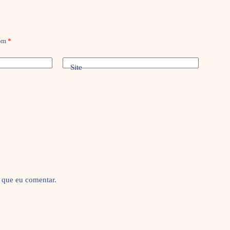
com
*
Site
 que eu comentar.