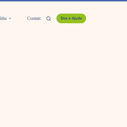
ídia
Contato
Doe e Ajude