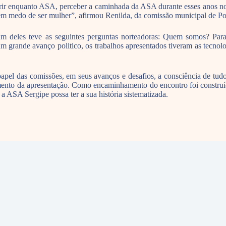
rir enquanto ASA, perceber a caminhada da ASA durante esses anos no 
em medo de ser mulher”, afirmou Renilda, da comissão municipal de P
um deles teve as seguintes perguntas norteadoras: Quem somos? Pa
grande avanço politico, os trabalhos apresentados tiveram as tecnolog
el das comissões, em seus avanços e desafios, a consciência de tudo q
ento da apresentação. Como encaminhamento do encontro foi constru
a ASA Sergipe possa ter a sua história sistematizada.