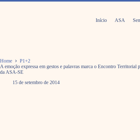
Pular
para
o
conteúdo
Início
ASA
Sem
Home
P1+2
A emoção expressa em gestos e palavras marca o Encontro Territorial 
da ASA-SE
15 de setembro de 2014