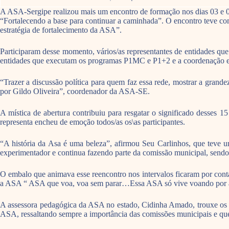
A ASA-Sergipe realizou mais um encontro de formação nos dias 03 e 04
“Fortalecendo a base para continuar a caminhada”. O encontro teve co
estratégia de fortalecimento da ASA”.
Participaram desse momento, vários/as representantes de entidades que c
entidades que executam os programas P1MC e P1+2 e a coordenação 
“Trazer a discussão política para quem faz essa rede, mostrar a grand
por Gildo Oliveira”, coordenador da ASA-SE.
A mística de abertura contribuiu para resgatar o significado desses
representa encheu de emoção todos/as os\as participantes.
“A história da Asa é uma beleza”, afirmou Seu Carlinhos, que teve um
experimentador e continua fazendo parte da comissão municipal, sendo
O embalo que animava esse reencontro nos intervalos ficaram por conta 
a ASA “ ASA que voa, voa sem parar…Essa ASA só vive voando por anda
A assessora pedagógica da ASA no estado, Cidinha Amado, trouxe os de
ASA, ressaltando sempre a importância das comissões municipais e que 