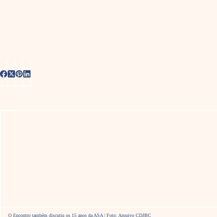
O Encontro também discutiu os 15 anos da ASA | Foto: Arquivo CDJBC