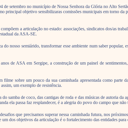
 de setembro no município de Nossa Senhora da Glória no Alto Sertão 
mo principal objetivo sensibilizaras comissões municipais em torno d
ompõem a articulação no estado: associações, sindicatos dos/as trabalha
estadual da ASA-SE.
eza do nosso semiárido, transformar esse ambiente num saber popular, e
 15 anos de ASA em Sergipe, a construção de um painel de sentimento
 filme sobre um pouco da sua caminhada apresentada como parte da mís
 assim, um exemplo de resistência.
do samba de coco, das cantigas de roda e das músicas de autoria da agr
 ela passa faz resplandecer, é a alegria do povo do campo que não t
safios que precisamos superar nessa caminhada futura, nos próximos p
um dos objetivos da articulação é o fortalecimento das entidades para 