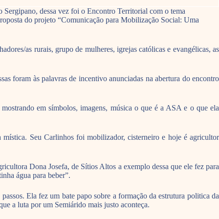
Sergipano, dessa vez foi o Encontro Territorial com o tema
a proposta do projeto “Comunicação para Mobilização Social: Uma
dores/as rurais, grupo de mulheres, igrejas católicas e evangélicas, as
ssas foram às palavras de incentivo anunciadas na abertura do encontro
s, mostrando em símbolos, imagens, música o que é a ASA e o que ela
tica. Seu Carlinhos foi mobilizador, cisterneiro e hoje é agricultor
icultora Dona Josefa, de Sítios Altos a exemplo dessa que ele fez para
inha água para beber”.
assos. Ela fez um bate papo sobre a formação da estrutura politica da
que a luta por um Semiárido mais justo aconteça.