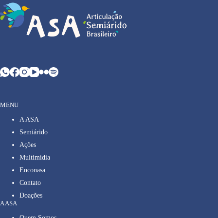
MENU
A ASA
Semiárido
Ações
Multimídia
Enconasa
Contato
Doações
A ASA
Quem Somos