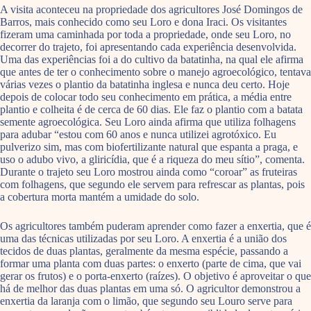
A visita aconteceu na propriedade dos agricultores José Domingos de
Barros, mais conhecido como seu Loro e dona Iraci. Os visitantes
fizeram uma caminhada por toda a propriedade, onde seu Loro, no
decorrer do trajeto, foi apresentando cada experiência desenvolvida.
Uma das experiências foi a do cultivo da batatinha, na qual ele afirma
que antes de ter o conhecimento sobre o manejo agroecológico, tentava
várias vezes o plantio da batatinha inglesa e nunca deu certo. Hoje
depois de colocar todo seu conhecimento em prática, a média entre
plantio e colheita é de cerca de 60 dias. Ele faz o plantio com a batata
semente agroecológica. Seu Loro ainda afirma que utiliza folhagens
para adubar “estou com 60 anos e nunca utilizei agrotóxico. Eu
pulverizo sim, mas com biofertilizante natural que espanta a praga, e
uso o adubo vivo, a gliricídia, que é a riqueza do meu sítio”, comenta.
Durante o trajeto seu Loro mostrou ainda como “coroar” as fruteiras
com folhagens, que segundo ele servem para refrescar as plantas, pois
a cobertura morta mantém a umidade do solo.
Os agricultores também puderam aprender como fazer a enxertia, que é
uma das técnicas utilizadas por seu Loro. A enxertia é a união dos
tecidos de duas plantas, geralmente da mesma espécie, passando a
formar uma planta com duas partes: o enxerto (parte de cima, que vai
gerar os frutos) e o porta-enxerto (raízes). O objetivo é aproveitar o que
há de melhor das duas plantas em uma só. O agricultor demonstrou a
enxertia da laranja com o limão, que segundo seu Louro serve para