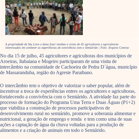
A propriedade de Seu Loro e dona Iraci recebeu a visita de 45 agricultores e agricultoras
interessados em conhecer as experiências de convivência com o Semiárido | Foto: Arquivo Centrac
No dia 15 de julho, 45 agricultores e agricultoras dos municípios de
Aroeiras, Itabaiana e Mogeiro participaram de uma visita de
intercâmbio na comunidade de Cachoeira de Pedra D´água, município
de Massaranduba, região do Agreste Paraibano.
O intercâmbio tem o objetivo de valorizar o saber popular, além de
incentivar a troca de experiências entres os agricultores e agricultoras,
fortalecendo a convivência com o Semiárido. A atividade faz parte do
processo de formação do Programa Uma Terra e Duas Águas (P1+2)
que viabiliza a construção de processos participativos de
desenvolvimento rural no semiárido, promove a soberania alimentar e
nutricional, a geração de emprego e renda e tem como uma de suas
ações a captação de água da chuva voltadas para a produção de
alimentos e a criação de animais em todo o Semiárido.