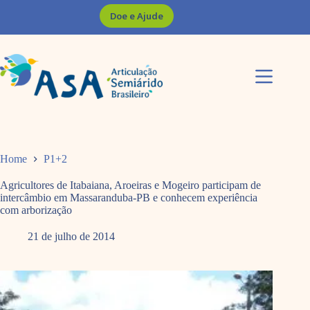
Pular
Doe e Ajude
para
o
conteúdo
Home
P1+2
Agricultores de Itabaiana, Aroeiras e Mogeiro participam de
intercâmbio em Massaranduba-PB e conhecem experiência
com arborização
21 de julho de 2014