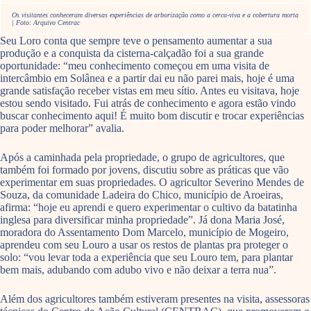
Os visitantes conheceram diversas experiências de arborização como a cerca-viva e a cobertura morta
| Foto: Arquivo Centrac
Seu Loro conta que sempre teve o pensamento aumentar a sua
produção e a conquista da cisterna-calçadão foi a sua grande
oportunidade: “meu conhecimento começou em uma visita de
intercâmbio em Solânea e a partir dai eu não parei mais, hoje é uma
grande satisfação receber vistas em meu sítio. Antes eu visitava, hoje
estou sendo visitado. Fui atrás de conhecimento e agora estão vindo
buscar conhecimento aqui! É muito bom discutir e trocar experiências
para poder melhorar” avalia.
Após a caminhada pela propriedade, o grupo de agricultores, que
também foi formado por jovens, discutiu sobre as práticas que vão
experimentar em suas propriedades. O agricultor Severino Mendes de
Souza, da comunidade Ladeira do Chico, município de Aroeiras,
afirma: “hoje eu aprendi e quero experimentar o cultivo da batatinha
inglesa para diversificar minha propriedade”. Já dona Maria José,
moradora do Assentamento Dom Marcelo, município de Mogeiro,
aprendeu com seu Louro a usar os restos de plantas pra proteger o
solo: “vou levar toda a experiência que seu Louro tem, para plantar
bem mais, adubando com adubo vivo e não deixar a terra nua”.
Além dos agricultores também estiveram presentes na visita, assessoras