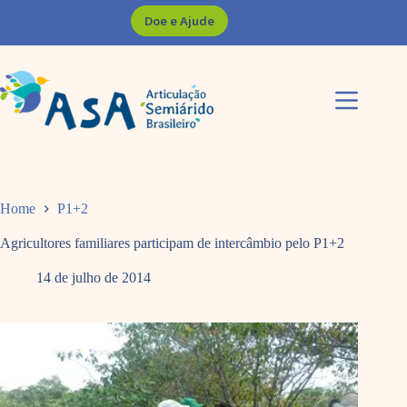
Pular
Doe e Ajude
para
o
conteúdo
Home
P1+2
Agricultores familiares participam de intercâmbio pelo P1+2
14 de julho de 2014