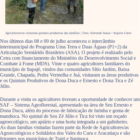
Agricultores/as visitaram quintais produtivos das famílias | Foto: Everardo Souza / Arquivo Cetra
Nos últimos dias 08 e 09 de julho aconteceu o intercâmbio
intermunicipal do Programa Uma Terra e Duas Águas (P1+2) da
Articulação Semiárido Brasileiro (ASA). O projeto é realizado pelo
Cetra com financiamento do Ministério do Desenvolvimento Social e
Combate à Fome (MDS). Vinte e quatro agricultores familiares do
município de Itapajé, vindos das comunidades Sítio Jardim, Baixa
Grande, Chapada, Pedra Vermelha e Juá, visitaram as áreas produtivas
e os Quintais Produtivos de Dona Duca e Ernesto e Dona Tica e Zé
Júlio.
Durante a visita os agricultores tiveram a oportunidade de conhecer um
SAF – Sistema Agroflorestal, apresentado na área de Seu Ernesto e
Dona Duca, além do processo de fabricação de farinha e goma de
mandioca. No quintal de Seu Zé Júlio e Tica foi visto um roçado
agroecológico, um apiário e uma horta integrada a um galinheiro.
As duas familias visitadas fazem parte da Rede de Agricultores/as
Agroecológicos e Solidários dos Vales do Curu e Aracatiaçu e são
feirantes nos municípios de Trairi e Itapipoca.