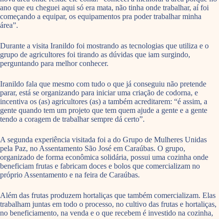
ano que eu cheguei aqui só era mata, não tinha onde trabalhar, aí foi
começando a equipar, os equipamentos pra poder trabalhar minha
área”.
Durante a visita Iranildo foi mostrando as tecnologias que utiliza e o
grupo de agricultores foi tirando as dúvidas que iam surgindo,
perguntando para melhor conhecer.
Iranildo fala que mesmo com tudo o que já conseguiu não pretende
parar, está se organizando para iniciar uma criação de codorna, e
incentiva os (as) agricultores (as) a também acreditarem: “é assim, a
gente quando tem um projeto que tem quem ajude a gente e a gente
tendo a coragem de trabalhar sempre dá certo”.
A segunda experiência visitada foi a do Grupo de Mulheres Unidas
pela Paz, no Assentamento São José em Caraúbas. O grupo,
organizado de forma econômica solidária, possui uma cozinha onde
beneficiam frutas e fabricam doces e bolos que comercializam no
próprio Assentamento e na feira de Caraúbas.
Além das frutas produzem hortaliças que também comercializam. Elas
trabalham juntas em todo o processo, no cultivo das frutas e hortaliças,
no beneficiamento, na venda e o que recebem é investido na cozinha,