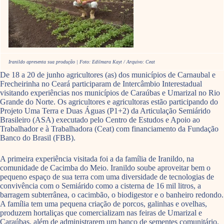
Iranildo apresenta sua produção | Foto: Edilmara Kayt / Arquivo: Ceat
De 18 a 20 de junho agricultores (as) dos municípios de Carnaubal e
Frecheirinha no Ceará participaram de Intercâmbio Interestadual
visitando experiências nos municípios de Caraúbas e Umarizal no Rio
Grande do Norte. Os agricultores e agricultoras estão participando do
Projeto Uma Terra e Duas Águas (P1+2) da Articulação Semiárido
Brasileiro (ASA) executado pelo Centro de Estudos e Apoio ao
Trabalhador e à Trabalhadora (Ceat) com financiamento da Fundação
Banco do Brasil (FBB).
A primeira experiência visitada foi a da família de Iranildo, na
comunidade de Cacimba do Meio. Iranildo soube aproveitar bem o
pequeno espaço de sua terra com uma diversidade de tecnologias de
convivência com o Semiárido como a cisterna de 16 mil litros, a
barragem subterrânea, o cacimbão, o biodigestor e o banheiro redondo.
A família tem uma pequena criação de porcos, galinhas e ovelhas,
produzem hortaliças que comercializam nas feiras de Umarizal e
Caraúbas, além de administrarem um banco de sementes comunitário.