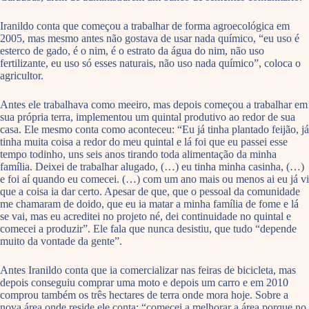
Iranildo conta que começou a trabalhar de forma agroecológica em
2005, mas mesmo antes não gostava de usar nada químico, “eu uso é
esterco de gado, é o nim, é o estrato da água do nim, não uso
fertilizante, eu uso só esses naturais, não uso nada químico”, coloca o
agricultor.
Antes ele trabalhava como meeiro, mas depois começou a trabalhar em
sua própria terra, implementou um quintal produtivo ao redor de sua
casa. Ele mesmo conta como aconteceu: “Eu já tinha plantado feijão, já
tinha muita coisa a redor do meu quintal e lá foi que eu passei esse
tempo todinho, uns seis anos tirando toda alimentação da minha
família. Deixei de trabalhar alugado, (…) eu tinha minha casinha, (…)
e foi aí quando eu comecei. (…) com um ano mais ou menos ai eu já vi
que a coisa ia dar certo. Apesar de que, que o pessoal da comunidade
me chamaram de doido, que eu ia matar a minha família de fome e lá
se vai, mas eu acreditei no projeto né, dei continuidade no quintal e
comecei a produzir”. Ele fala que nunca desistiu, que tudo “depende
muito da vontade da gente”.
Antes Iranildo conta que ia comercializar nas feiras de bicicleta, mas
depois conseguiu comprar uma moto e depois um carro e em 2010
comprou também os três hectares de terra onde mora hoje. Sobre a
nova área onde reside ele conta: “comecei a melhorar a área porque no