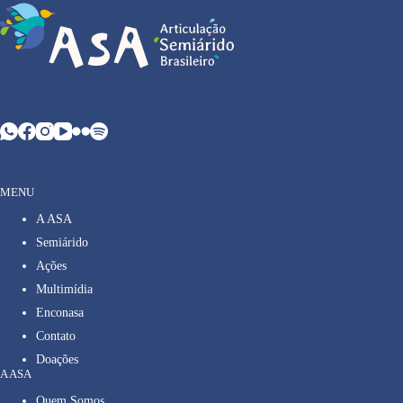
MENU
A ASA
Semiárido
Ações
Multimídia
Enconasa
Contato
Doações
A ASA
Quem Somos