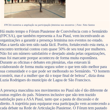
FPCSA incentiva a ampliação na participação feminina nos encontros | Foto: Neto Santos
Há muito tempo o Fórum Piauiense de Convivência com o Semiárido
(FPCSA), que também representa a Asa Piauí, vem incentivando as
organizações a garantir a presença feminina nos eventos no estado.
Mas a tarefa não tem sido nada fácil. Porém, fortalecendo esta meta, o
encontro territorial contou com quase 50% de seu total por mulheres.
Não foi um número satisfatório e desejado ainda pelas organizações,
mas foi marcante porque aconteceu de forma muita espontânea.
Durante as oficinas e debates em plenárias, elas estavam lá
colaborando de forma muita segura sobre o que tem sido melhor para
sua comunidade e o que pode ser melhorado no Semiárido. “O homem
constrói, mas é a mulher que dá o toque final de beleza”, dizia dona
Luzia Rodrigues do município de Lagoa de São Francisco.
A presença masculina nos movimentos no Piauí não é tão diferente de
outras regiões do país. Números inclusive que não tem trazido
satisfação para a ASA Piauí, tanto que a pauta de discussão e de
direito. A trajetória para equiparar essa participação vem acontecendo a
cada debate na Rede de Articulação Piauiense. O Fórum tem pautado