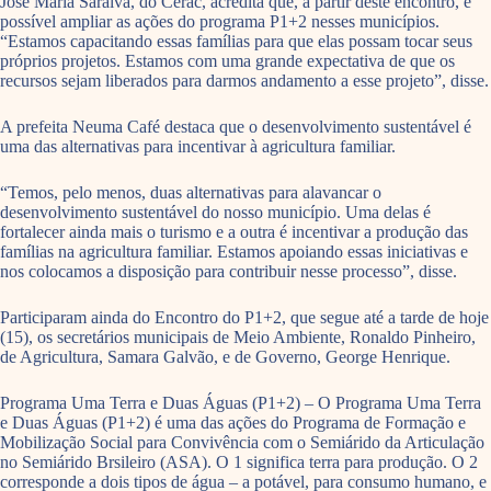
José Maria Saraiva, do Cerac, acredita que, a partir deste encontro, é
possível ampliar as ações do programa P1+2 nesses municípios.
“Estamos capacitando essas famílias para que elas possam tocar seus
próprios projetos. Estamos com uma grande expectativa de que os
recursos sejam liberados para darmos andamento a esse projeto”, disse.
A prefeita Neuma Café destaca que o desenvolvimento sustentável é
uma das alternativas para incentivar à agricultura familiar.
“Temos, pelo menos, duas alternativas para alavancar o
desenvolvimento sustentável do nosso município. Uma delas é
fortalecer ainda mais o turismo e a outra é incentivar a produção das
famílias na agricultura familiar. Estamos apoiando essas iniciativas e
nos colocamos a disposição para contribuir nesse processo”, disse.
Participaram ainda do Encontro do P1+2, que segue até a tarde de hoje
(15), os secretários municipais de Meio Ambiente, Ronaldo Pinheiro,
de Agricultura, Samara Galvão, e de Governo, George Henrique.
Programa Uma Terra e Duas Águas (P1+2) – O Programa Uma Terra
e Duas Águas (P1+2) é uma das ações do Programa de Formação e
Mobilização Social para Convivência com o Semiárido da Articulação
no Semiárido Brsileiro (ASA). O 1 significa terra para produção. O 2
corresponde a dois tipos de água – a potável, para consumo humano, e