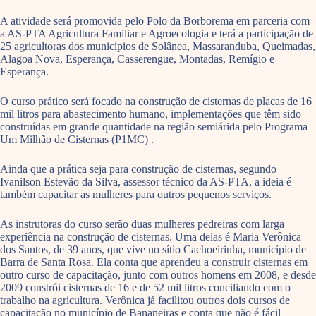
A atividade será promovida pelo Polo da Borborema em parceria com
a AS-PTA Agricultura Familiar e Agroecologia e terá a participação de
25 agricultoras dos municípios de Solânea, Massaranduba, Queimadas,
Alagoa Nova, Esperança, Casserengue, Montadas, Remígio e
Esperança.
O curso prático será focado na construção de cisternas de placas de 16
mil litros para abastecimento humano, implementações que têm sido
construídas em grande quantidade na região semiárida pelo Programa
Um Milhão de Cisternas (P1MC) .
Ainda que a prática seja para construção de cisternas, segundo
Ivanilson Estevão da Silva, assessor técnico da AS-PTA, a ideia é
também capacitar as mulheres para outros pequenos serviços.
As instrutoras do curso serão duas mulheres pedreiras com larga
experiência na construção de cisternas. Uma delas é Maria Verônica
dos Santos, de 39 anos, que vive no sítio Cachoeirinha, município de
Barra de Santa Rosa. Ela conta que aprendeu a construir cisternas em
outro curso de capacitação, junto com outros homens em 2008, e desde
2009 constrói cisternas de 16 e de 52 mil litros conciliando com o
trabalho na agricultura. Verônica já facilitou outros dois cursos de
capacitação no município de Bananeiras e conta que não é fácil