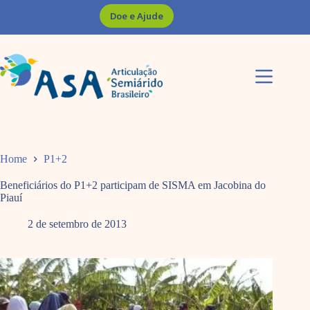
Pular
Doe e Ajude
para
o
conteúdo
Home
P1+2
Beneficiários do P1+2 participam de SISMA em Jacobina do
Piauí
2 de setembro de 2013