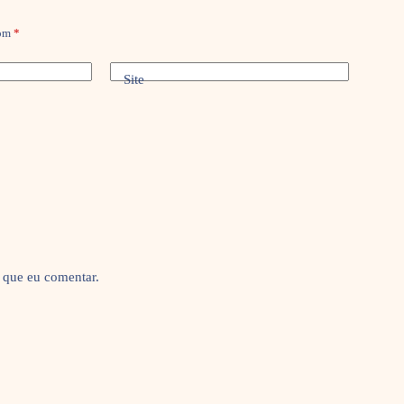
com
*
Site
 que eu comentar.