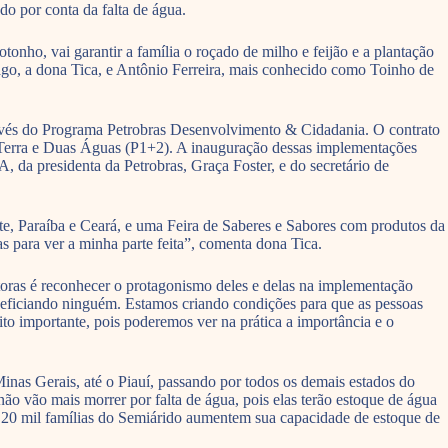
do por conta da falta de água.
nho, vai garantir a família o roçado de milho e feijão e a plantação
tiago, a dona Tica, e Antônio Ferreira, mais conhecido como Toinho de
através do Programa Petrobras Desenvolvimento & Cidadania. O contrato
a Terra e Duas Águas (P1+2). A inauguração dessas implementações
 da presidenta da Petrobras, Graça Foster, e do secretário de
te, Paraíba e Ceará, e uma Feira de Saberes e Sabores com produtos da
as para ver a minha parte feita”, comenta dona Tica.
ltoras é reconhecer o protagonismo deles e delas na implementação
neficiando ninguém. Estamos criando condições para que as pessoas
ito importante, pois poderemos ver na prática a importância e o
inas Gerais, até o Piauí, passando por todos os demais estados do
não vão mais morrer por falta de água, pois elas terão estoque de água
ue 20 mil famílias do Semiárido aumentem sua capacidade de estoque de