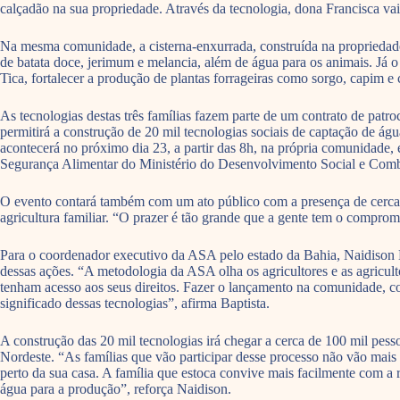
calçadão na sua propriedade. Através da tecnologia, dona Francisca vai 
Na mesma comunidade, a cisterna-enxurrada, construída na propriedade 
de batata doce, jerimum e melancia, além de água para os animais. Já o
Tica, fortalecer a produção de plantas forrageiras como sorgo, capim e
As tecnologias destas três famílias fazem parte de um contrato de pat
permitirá a construção de 20 mil tecnologias sociais de captação de
acontecerá no próximo dia 23, a partir das 8h, na própria comunidade,
Segurança Alimentar do Ministério do Desenvolvimento Social e Co
O evento contará também com um ato público com a presença de cerca d
agricultura familiar. “O prazer é tão grande que a gente tem o comprom
Para o coordenador executivo da ASA pelo estado da Bahia, Naidison Ba
dessas ações. “A metodologia da ASA olha os agricultores e as agricu
tenham acesso aos seus direitos. Fazer o lançamento na comunidade, com
significado dessas tecnologias”, afirma Baptista.
A construção das 20 mil tecnologias irá chegar a cerca de 100 mil pes
Nordeste. “As famílias que vão participar desse processo não vão mais e
perto da sua casa. A família que estoca convive mais facilmente com a
água para a produção”, reforça Naidison.