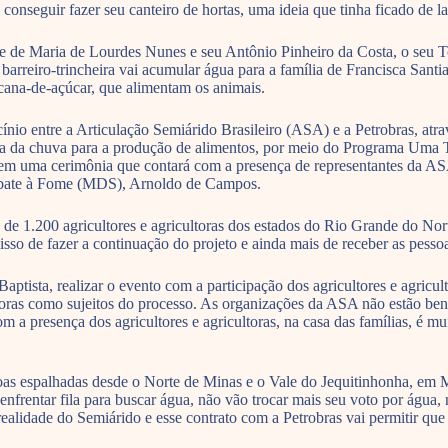
conseguir fazer seu canteiro de hortas, uma ideia que tinha ficado de la
de Maria de Lourdes Nunes e seu Antônio Pinheiro da Costa, o seu Toto
 barreiro-trincheira vai acumular água para a família de Francisca San
 cana-de-açúcar, que alimentam os animais.
rocínio entre a Articulação Semiárido Brasileiro (ASA) e a Petrobras, 
 água da chuva para a produção de alimentos, por meio do Programa Um
 em uma cerimônia que contará com a presença de representantes da ASA,
mbate à Fome (MDS), Arnoldo de Campos.
e 1.200 agricultores e agricultoras dos estados do Rio Grande do Nor
isso de fazer a continuação do projeto e ainda mais de receber as pesso
ptista, realizar o evento com a participação dos agricultores e agricu
ltoras como sujeitos do processo. As organizações da ASA não estão be
 a presença dos agricultores e agricultoras, na casa das famílias, é mu
soas espalhadas desde o Norte de Minas e o Vale do Jequitinhonha, em M
nfrentar fila para buscar água, não vão trocar mais seu voto por água, 
 realidade do Semiárido e esse contrato com a Petrobras vai permitir q