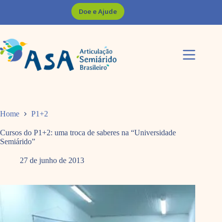
Pular
Doe e Ajude
para
o
conteúdo
Home
P1+2
Cursos do P1+2: uma troca de saberes na “Universidade
Semiárido”
27 de junho de 2013